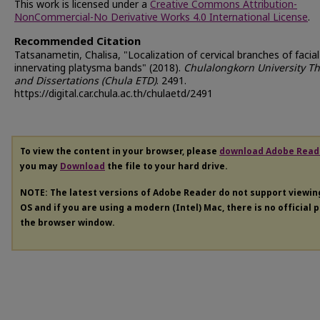
This work is licensed under a
Creative Commons Attribution-
NonCommercial-No Derivative Works 4.0 International License
.
Recommended Citation
Tatsanametin, Chalisa, "Localization of cervical branches of facia
innervating platysma bands" (2018).
Chulalongkorn University T
and Dissertations (Chula ETD)
. 2491.
https://digital.car.chula.ac.th/chulaetd/2491
To view the content in your browser, please
download Adobe Read
you may
Download
the file to your hard drive.
NOTE: The latest versions of Adobe Reader do not support viewi
OS and if you are using a modern (Intel) Mac, there is no official 
the browser window.