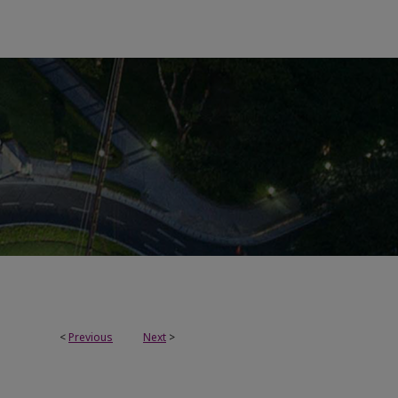
<
Previous
Next
>