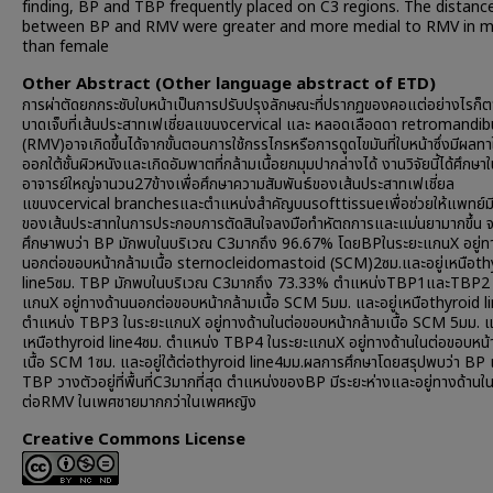
finding, BP and TBP frequently placed on C3 regions. The distanc
between BP and RMV were greater and more medial to RMV in m
than female
Other Abstract (Other language abstract of ETD)
การผ่าตัดยกกระชับใบหน้าเป็นการปรับปรุงลักษณะที่ปรากฏของคอแต่อย่างไรก็
บาดเจ็บที่เส้นประสาทเฟเชี่ยลแขนงcervical และ หลอดเลือดดา retromandib
(RMV)อาจเกิดขึ้นได้จากขั้นตอนการใช้กรรไกรหรือการดูดไขมันที่ใบหน้าซึ่งมีผลทา
ออกใต้ชั้นผิวหนังและเกิดอัมพาตที่กล้ามเนื้อยกมุมปากล่างได้ งานวิจัยนี้ได้ศึกษา
อาจารย์ใหญ่จานวน27ข้างเพื่อศึกษาความสัมพันธ์ของเส้นประสาทเฟเชี่ยล
แขนงcervical branchesและตำแหน่งสำคัญบนsofttissueเพื่อช่วยให้แพทย์มี
ของเส้นประสาทในการประกอบการตัดสินใจลงมือทำหัตถการและแม่นยามากขึ้น 
ศึกษาพบว่า BP มักพบในบริเวณ C3มากถึง 96.67% โดยBPในระยะแกนX อยู่ท
นอกต่อขอบหน้ากล้ามเนื้อ sternocleidomastoid (SCM)2ซม.และอยู่เหนือth
line5ซม. TBP มักพบในบริเวณ C3มากถึง 73.33% ตำแหน่งTBP1และTBP2 
แกนX อยู่ทางด้านนอกต่อขอบหน้ากล้ามเนื้อ SCM 5มม. และอยู่เหนือthyroid l
ตำแหน่ง TBP3 ในระยะแกนX อยู่ทางด้านในต่อขอบหน้ากล้ามเนื้อ SCM 5มม. แล
เหนือthyroid line4ซม. ตำแหน่ง TBP4 ในระยะแกนX อยู่ทางด้านในต่อขอบหน้
เนื้อ SCM 1ซม. และอยู่ใต้ต่อthyroid line4มม.ผลการศึกษาโดยสรุปพบว่า BP
TBP วางตัวอยู่ที่พื้นที่C3มากที่สุด ตำแหน่งของBP มีระยะห่างและอยู่ทางด้านใ
ต่อRMV ในเพศชายมากกว่าในเพศหญิง
Creative Commons License