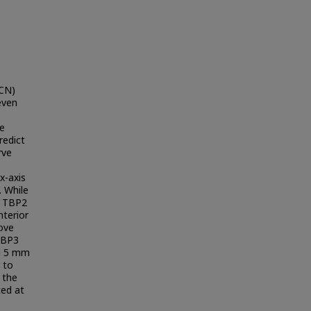
(CN)
even
he
redict
rve
x-axis
. While
d TBP2
nterior
ove
 TBP3
CM 5 mm
 to
 the
ted at