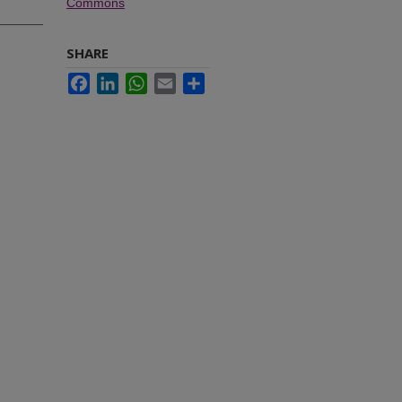
Commons
SHARE
Facebook
LinkedIn
WhatsApp
Email
Share