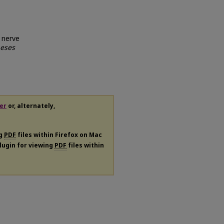
l nerve
heses
er
or, alternately,
ng
PDF
files within Firefox on Mac
plugin for viewing
PDF
files within