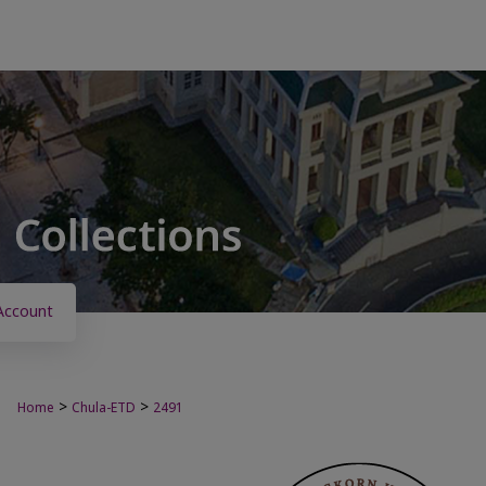
Account
>
>
Home
Chula-ETD
2491