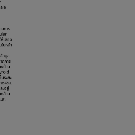
e
ale
ตามการ
ular
ให้เลือด
ในใบหน้า
ข้อมูล
จากการ
างด้าน
yroid
ในระยะ
ine4ซม.
ะอยู่
ากล้าม
 และ
น