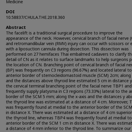
Medicine
DOI
10.58837/CHULA.THE.2018.360
Abstract
The facelift is a traditional surgical procedure to improve the
appearance of the neck. However, cervical branch of facial nerve 
and retromandibular vein (RMV) injury can occur with scissors or 
with a liposuction cannula during dissection. This dissection was
performed on 27 hemifaces Thai embalmed cadavers to clarify t
detail of CN as it relates to surface landmarks to help surgeons p
the location of CN. Branching point of cervical branch of facial ne
(BP) was frequently on C3 regions (96.67%) and located lateral to
anterior border of sternocleidomastoid muscle (SCM) 2cm; along 
and the distances above thyroid line estimated 5 cm in distance y
the cervical terminal branching point of the facial nerve TBP1 an
frequently supply platysma in C3 regions (73.33%) lateral to the a
border of the SCM 5 mm; along the x-axis and the distances y ab
the thyroid line was estimated at a distance of 4 cm. Moreover,
was frequently found at medial to the anterior border of the S
in distance X. There was estimated at a distance of 4 cm superior
the thyroid line, whereas TBP4 was frequently found at medial to
anterior border of the SCM 1 cm in distance X. There was estima
a distance of 4 mm inferior to the thyroid line. To summarize our