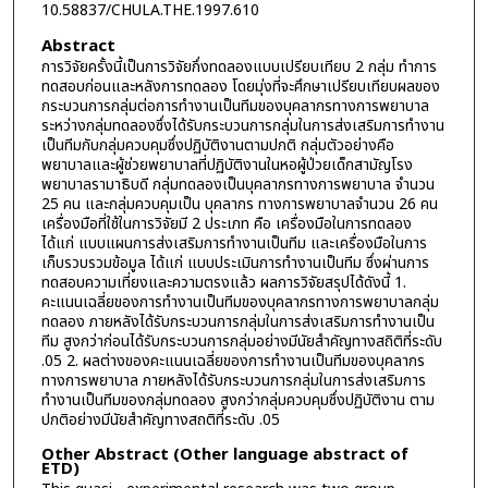
10.58837/CHULA.THE.1997.610
Abstract
การวิจัยครั้งนี้เป็นการวิจัยกึ่งทดลองแบบเปรียบเทียบ 2 กลุ่ม ทำการ
ทดสอบก่อนและหลังการทดลอง โดยมุ่งที่จะศึกษาเปรียบเทียบผลของ
กระบวนการกลุ่มต่อการทำงานเป็นทีมของบุคลากรทางการพยาบาล
ระหว่างกลุ่มทดลองซึ่งได้รับกระบวนการกลุ่มในการส่งเสริมการทำงาน
เป็นทีมกับกลุ่มควบคุมซึ่งปฏิบัติงานตามปกติ กลุ่มตัวอย่างคือ
พยาบาลและผู้ช่วยพยาบาลที่ปฏิบัติงานในหอผู้ป่วยเด็กสามัญโรง
พยาบาลรามาธิบดี กลุ่มทดลองเป็นบุคลากรทางการพยาบาล จำนวน
25 คน และกลุ่มควบคุมเป็น บุคลากร ทางการพยาบาลจำนวน 26 คน
เครื่องมือที่ใช้ในการวิจัยมี 2 ประเภท คือ เครื่องมือในการทดลอง
ได้แก่ แบบแผนการส่งเสริมการทำงานเป็นทีม และเครื่องมือในการ
เก็บรวบรวมข้อมูล ได้แก่ แบบประเมินการทำงานเป็นทีม ซึ่งผ่านการ
ทดสอบความเที่ยงและความตรงแล้ว ผลการวิจัยสรุปได้ดังนี้ 1.
คะแนนเฉลี่ยของการทำงานเป็นทีมของบุคลากรทางการพยาบาลกลุ่ม
ทดลอง ภายหลังได้รับกระบวนการกลุ่มในการส่งเสริมการทำงานเป็น
ทีม สูงกว่าก่อนได้รับกระบวนการกลุ่มอย่างมีนัยสำคัญทางสถิติที่ระดับ
.05 2. ผลต่างของคะแนนเฉลี่ยของการทำงานเป็นทีมของบุคลากร
ทางการพยาบาล ภายหลังได้รับกระบวนการกลุ่มในการส่งเสริมการ
ทำงานเป็นทีมของกลุ่มทดลอง สูงกว่ากลุ่มควบคุมซึ่งปฏิบัติงาน ตาม
ปกติอย่างมีนัยสำคัญทางสถติที่ระดับ .05
Other Abstract (Other language abstract of
ETD)