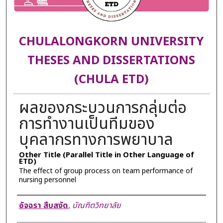
CHULALONGKORN UNIVERSITY
THESES AND DISSERTATIONS
(CHULA ETD)
ผลของกระบวนการกลุ่มต่อ
การทำงานเป็นทีมของ
บุคลากรทางการพยาบาล
Other Title (Parallel Title in Other Language of
ETD)
The effect of group process on team performance of
nursing personnel
Author
อัจฉรา สืบสงัด
,
บัณฑิตวิทยาลัย