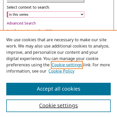
Select context to search:
Advanced Search
Notify me via email or
RSS
We use cookies that are necessary to make our site
Browse
work. We may also use additional cookies to analyze,
Collections
improve, and personalize our content and your
digital experience. You can manage your cookie
Disciplines
preferences using the
Cookie settings
link. For more
Authors
information, see our
Cookie Policy
Author Corner
Author FAQ
Accept all cookies
Cookie settings