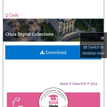
Search
Browse Collections
My Account
×
About
Switch to
Digital Commons Network™
Download
desktop
view
>
>
Home
Chula-ETD
2324