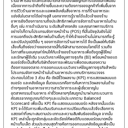
ร้านอาหารขนาดเล็กและขนาดกลางต้องเผชิญกับการแข่งขันที่เพิ่มขึ้น
เนื่องจากการเข้าถึงที่ง่ายขึ้นและความต้องการของลูกค้าที่เพิ่มขึ้นจาก
การรีวิวร้านอาหารและแอพพลิเคชั่นสั่งอาหาร การที่ร้านอาหารจะ
แข่งขันในตลาดได้อย่างสูสี นอกจากการรู้รายได้แล้วเจ้าของร้าน
อาหารยังต้องการทราบถึงประสิทธิภาพในการจัดการร้านอาหารในด้าน
อื่นๆ เช่น การดำเนินงาน ระดับสินค้าคงคลัง และคุณภาพการบริการ
อย่างไรก็ตามโปรแกรมจัดการหน้าร้าน (POS) ที่มีในปัจจุบันยังไม่มี
การบอกถึงประสิทธิภาพในด้านอื่นๆ ทำให้เจ้าของร้านไม่สามารถที่จะรู้
และปรับปรุงมิติอื่น ๆ ของการจัดการร้านอาหารได้ จึงเป็นผลให้บริษัท
เล็งเห็นถึงช่องว่างของตลาดนี้ที่บริษัทสามารถตอบโจทย์ได้ รวมถึง
โอกาสที่จะมอบคุณค่าใหม่ให้กับเจ้าของร้านอาหารเพื่อดึงดูดผู้ใช้ใหม่
และรักษาผู้ใช้เดิม ระบบวิเคราะห์ข้อมูลทางธุรกิจ (BI) พร้อมหน้าจอแด
ชบอร์ดจึงเป็นสิ่งที่บริษัทต้องการจะพัฒนาเพื่อตอบสนองความ
ต้องการของตลาด การออกแบบระบบวิเคราะห์ข้อมูลทางธุรกิจสำหรับ
โปรแกรมจัดการหน้าร้านในร้านอาหารประเภทบริการครบวงจร
ประกอบไปด้วย 3 ส่วน คือ ดัชนีชี้วัดผลงาน (KPI) การแสดงผลบนแด
ชบอร์ด และคลังข้อมูล ขั้นตอนแรกคือการค้นหาการวัดผลงานในด้าน
ต่างๆของร้านอาหารจากวารสารวิชาการและผู้เชี่ยวชาญใน
อุตสาหกรรมร้านอาหาร ค่าชี้วัดหลายๆด้สนถูกนำมาผ่านกระบวนการ
คัดสรรจากกฎเกณฑ์ต่างๆและแบ่งประเภทตาม Balanced
Scorecard เพื่อเป็น KPI ที่จะแสดงบนแดชบอร์ด หลังจากนั้นแต่ละ
KPI จะได้รับการเพิ่มเติมบริบทและการเปรียบเทียบแล้วจึงเลือกการ
แสดงค่าที่เหมาะสมตามประเภทและความสัมพันธ์ของข้อมูล จากนั้น
KPI เหล่านี้จะถูกจัดกลุ่มและจัดเรียงให้พอดีกับแดชบอร์ดขนาดหนึ่ง
หน้าแท็บเล็ต ส่วนประกอบสุดท้ายคือการออกแบบคลังข้อมูลเพื่อเป็น