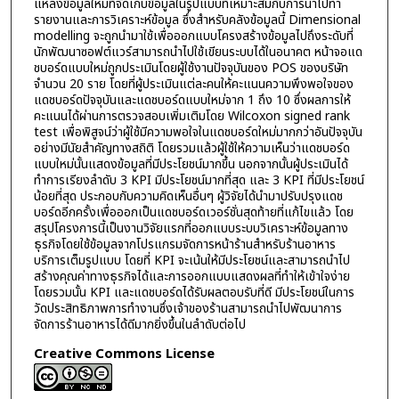
แหล่งข้อมูลใหม่ที่จัดเก็บข้อมูลในรูปแบบที่เหมาะสมกับการนำไปทำ
รายงานและการวิเคราะห์ข้อมูล ซึ่งสำหรับคลังข้อมูลนี้ Dimensional
modelling จะถูกนำมาใช้เพื่อออกแบบโครงสร้างข้อมูลไปถึงระดับที่
นักพัฒนาซอฟต์แวร์สามารถนำไปใช้เขียนระบบได้ในอนาคต หน้าจอแด
ชบอร์ดแบบใหม่ถูกประเมินโดยผู้ใช้งานปัจจุบันของ POS ของบริษัท
จำนวน 20 ราย โดยที่ผู้ประเมินแต่ละคนให้คะแนนความพึงพอใจของ
แดชบอร์ดปัจจุบันและแดชบอร์ดแบบใหม่จาก 1 ถึง 10 ซึ่งผลการให้
คะแนนได้ผ่านการตรวจสอบเพิ่มเติมโดย Wilcoxon signed rank
test เพื่อพิสูจน์ว่าผู้ใช้มีความพอใจในแดชบอร์ดใหม่มากกว่าอันปัจจุบัน
อย่างมีนัยสำคัญทางสถิติ โดยรวมแล้วผู้ใช้ให้ความเห็นว่าแดชบอร์ด
แบบใหม่นั้นแสดงข้อมูลที่มีประโยชน์มากขึ้น นอกจากนั้นผู้ประเมินได้
ทำการเรียงลำดับ 3 KPI มีประโยชน์มากที่สุด และ 3 KPI ที่มีประโยชน์
น้อยที่สุด ประกอบกับความคิดเห็นอื่นๆ ผู้วิจัยได้นำมาปรับปรุงแดช
บอร์ดอีกครั้งเพื่อออกเป็นแดชบอร์ดเวอร์ชั่นสุดท้ายที่แก้ไขแล้ว โดย
สรุปโครงการนี้เป็นงานวิจัยแรกที่ออกแบบระบบวิเคราะห์ข้อมูลทาง
ธุรกิจโดยใช้ข้อมูลจากโปรแกรมจัดการหน้าร้านสำหรับร้านอาหาร
บริการเต็มรูปแบบ โดยที่ KPI จะเน้นให้มีประโยชน์และสามารถนำไป
สร้างคุณค่าทางธุรกิจได้และการออกแบบแสดงผลที่ทำให้เข้าใจง่าย
โดยรวมนั้น KPI และแดชบอร์ดได้รับผลตอบรับที่ดี มีประโยชน์ในการ
วัดประสิทธิภาพการทำงานซึ่งเจ้าของร้านสามารถนำไปพัฒนาการ
จัดการร้านอาหารได้ดีมากยิ่งขึ้นในลำดับต่อไป
Creative Commons License