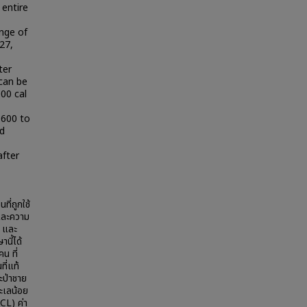
 entire
nge of
27,
ter
can be
000 cal
,600 to
nd
after
ี่ถูกใช้
และความ
 และ
นี้ได้
น ที่
ที่แท้
ะป่าชาย
ะเลน้อย
CL) ค่า