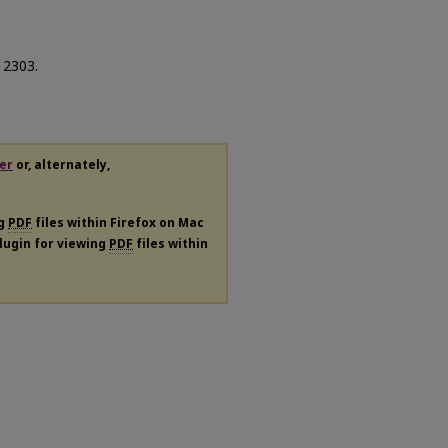
. 2303.
er
or, alternately,
ng
PDF
files within Firefox on Mac
plugin for viewing
PDF
files within