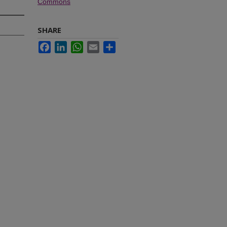
Commons
SHARE
Facebook
LinkedIn
WhatsApp
Email
Share