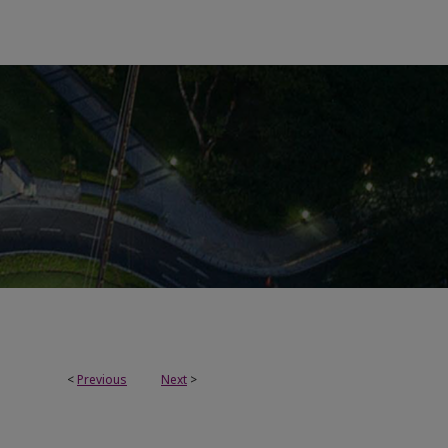
<
Previous
Next
>