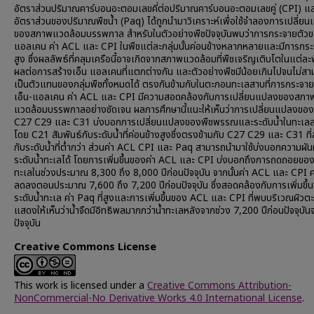
อัตราส่วนปริมาณคาร์บอนอะตอมเลขคี่ต่อปริมาณคาร์บอนอะตอมเลขคู่ (CPI) แ
อัตราส่วนของปริมาณพืชน้ำ (Paq) ได้ถูกนำมาวิเคราะห์เพื่อใช้จำลองการเปลี่ย
ของสภาพแวดล้อมบรรพกาล สำหรับในตัวอย่างพืชปัจจุบันพบว่าการกระจายตัวข
แอลเคน ค่า ACL และ CPI ในพืชแต่ละกลุ่มนั้นค่อนข้างหลากหลายและมีการกระ
สูง ซึ่งผลลัพธ์ที่คลุมเครือนี้อาจเกิดจากสภาพแวดล้อมที่พืชเจริญเติบโตในแต่ละพื้
ผลต่อการสร้างเอ็น แอลเคนที่แตกต่างกัน และตัวอย่างพืชมีน้อยเกินไปจนไม่ส
เป็นตัวแทนของกลุ่มพืชทั้งหมดได้ ตรงกันข้ามกับในตะกอนทะเลสาบที่การกระจา
เอ็น-แอลเคน ค่า ACL และ CPI มีความสอดคล้องกับการเปลี่ยนแปลงของสภา
แวดล้อมบรรพกาลอย่างชัดเจน ผลการศึกษานี้แนะให้เห็นว่าการเปลี่ยนแปลงขอ
C27 C29 และ C31 บ่งบอกการเปลี่ยนแปลงของพืชพรรณและระดับน้ำในทะเลล
โดย C21 สัมพันธ์กับระดับน้ำที่ค่อนข้างสูงซึ่งตรงข้ามกับ C27 C29 และ C31 ที่
กับระดับน้ำที่ต่ำกว่า ส่วนค่า ACL CPI และ Paq สามารถนำมาใช้บ่งบอกความผ
ระดับน้ำทะเลได้ โดยการเพิ่มขึ้นของค่า ACL และ CPI บ่งบอกถึงการถดถอยของ
ทะเลในช่วงประมาณ 8,300 ถึง 8,000 ปีก่อนปัจจุบัน จากนั้นค่า ACL และ CPI 
ลดลงตอนประมาณ 7,600 ถึง 7,200 ปีก่อนปัจจุบัน ซึ่งสอดคล้องกับการเพิ่มขึ้
ระดับน้ำทะเล ค่า Paq ที่สูงและการเพิ่มขึ้นของ ACL และ CPI ที่พบบริเวณผิว
แสดงให้เห็นว่าน้ำจืดมีอิทธิพลมากกว่าน้ำทะเลหลังจากช่วง 7,200 ปีก่อนปัจจุบั
ปัจจุบัน
Creative Commons License
This work is licensed under a
Creative Commons Attribution-
NonCommercial-No Derivative Works 4.0 International License
.