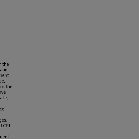
r the
 and
iment
ce,
om the
ove
ate,
nce
e
ges.
d CPI
luent