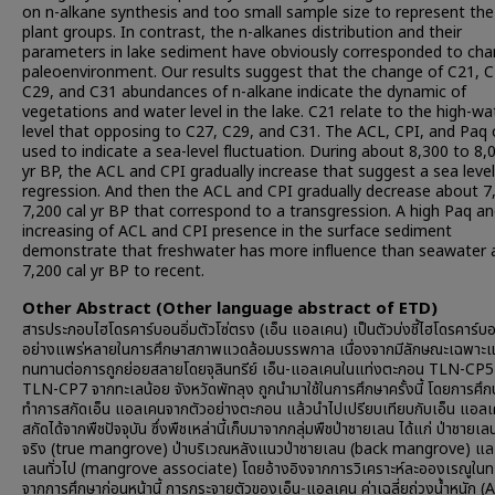
on n-alkane synthesis and too small sample size to represent the
plant groups. In contrast, the n-alkanes distribution and their
parameters in lake sediment have obviously corresponded to cha
paleoenvironment. Our results suggest that the change of C21, C
C29, and C31 abundances of n-alkane indicate the dynamic of
vegetations and water level in the lake. C21 relate to the high-wa
level that opposing to C27, C29, and C31. The ACL, CPI, and Paq 
used to indicate a sea-level fluctuation. During about 8,300 to 8,
yr BP, the ACL and CPI gradually increase that suggest a sea level
regression. And then the ACL and CPI gradually decrease about 7
7,200 cal yr BP that correspond to a transgression. A high Paq a
increasing of ACL and CPI presence in the surface sediment
demonstrate that freshwater has more influence than seawater 
7,200 cal yr BP to recent.
Other Abstract (Other language abstract of ETD)
สารประกอบไฮโดรคาร์บอนอิ่มตัวโซ่ตรง (เอ็น แอลเคน) เป็นตัวบ่งชี้ไฮโดรคาร์บอนท
อย่างแพร่หลายในการศึกษาสภาพแวดล้อมบรรพกาล เนื่องจากมีลักษณะเฉพาะ
ทนทานต่อการถูกย่อยสลายโดยจุลินทรีย์ เอ็น-แอลเคนในแท่งตะกอน TLN-CP5
TLN-CP7 จากทะเลน้อย จังหวัดพัทลุง ถูกนำมาใช้ในการศึกษาครั้งนี้ โดยการศึกษา
ทำการสกัดเอ็น แอลเคนจากตัวอย่างตะกอน แล้วนำไปเปรียบเทียบกับเอ็น แอลเค
สกัดได้จากพืชปัจจุบัน ซึ่งพืชเหล่านี้เก็บมาจากกลุ่มพืชป่าชายเลน ได้แก่ ป่าชายเลน
จริง (true mangrove) ป่าบริเวณหลังแนวป่าชายเลน (back mangrove) แล
เลนทั่วไป (mangrove associate) โดยอ้างอิงจากการวิเคราะห์ละอองเรณูในท
จากการศึกษาก่อนหน้านี้ การกระจายตัวของเอ็น-แอลเคน ค่าเฉลี่ยถ่วงน้ำหนัก (A