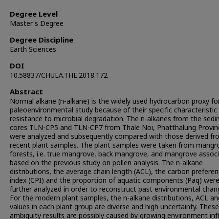
Degree Level
Master's Degree
Degree Discipline
Earth Sciences
DOI
10.58837/CHULA.THE.2018.172
Abstract
Normal alkane (n-alkane) is the widely used hydrocarbon proxy fo
paleoenvironmental study because of their specific characteristic
resistance to microbial degradation. The n-alkanes from the sed
cores TLN-CP5 and TLN-CP7 from Thale Noi, Phatthalung Provin
were analyzed and subsequently compared with those derived fr
recent plant samples. The plant samples were taken from mangr
forests, i.e. true mangrove, back mangrove, and mangrove associ
based on the previous study on pollen analysis. The n-alkane
distributions, the average chain length (ACL), the carbon prefere
index (CPI) and the proportion of aquatic components (Paq) wer
further analyzed in order to reconstruct past environmental chan
For the modern plant samples, the n-alkane distributions, ACL an
values in each plant group are diverse and high uncertainty. These
ambiguity results are possibly caused by growing environment inf