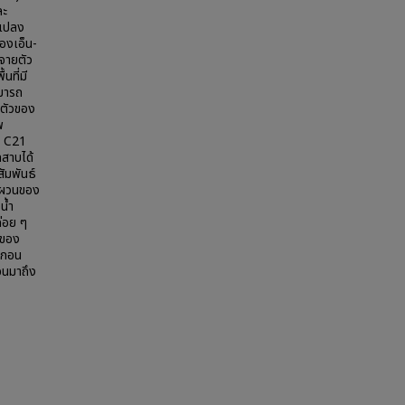
ละ
นแปลง
องเอ็น-
จายตัว
นที่มี
ามารถ
ยตัวของ
พ
ง C21
สาบได้
สัมพันธ์
ันผวนของ
น้ำ
ค่อย ๆ
นของ
ตะกอน
นจนมาถึง