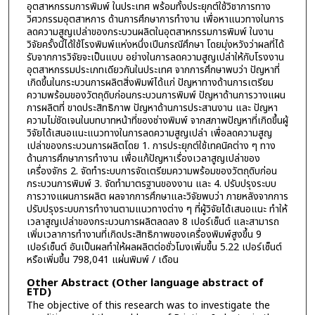
อุตสาหกรรมการพิมพ์ ในประเทศ พร้อมทั้งประยุกต์ใช้วิชาการทาง
วิศวกรรมอุตสาหการ ด้านการศึกษาการทำงาน เพื่อหาแนวทางในการ
ลดความสูญเปล่าของกระบวนผลิตในอุตสาหกรรมการพิมพ์ ในงาน
วิจัยครั้งนี้ได้ใช้โรงพิมพ์แห่งหนึ่งเปีนกรณีศึกษา โดยมุ่งหวังว่าผลที่ได้
รับจากการวิจัยจะเป็นแบบ อย่างในการลดความสูญเปล่าให้กับโรงงาน
อุตสาหกรรมประเภทเดียวกันในประเทศ จากการศึกษาพบว่า ปัญหาที่
เกิดขึ้นในกระบวนการผลิตสิ่งพิมพ์ได้แก่ ปัญหาทางด้านการเตรียม
ความพร้อมของวัตถุดิบก่อนกระบวนการพิมพ์ ปัญหาด้านการวางแผน
การผลิตที่ ขาดประสิทธิภาพ ปัญหาด้านการประสานงาน และ ปัญหา
ความไม่ชัดเจนในบทบาทหน้าที่ของช่างพิมพ์ จากสภาพปัญหาที่เกิดขึ้นผู้
วิจัยได้เสนอแนะแนวทางในการลดความสูญเปล่า เพื่อลดความสูญ
เปล่าของกระบวนการผลิตโดย 1. การประยุกต์ใช้เทคนิคต่าง ๆ ทาง
ด้านการศึกษาการทำงาน เพื่อแก้ปัญหาเรื่องเวลาสูญเปล่าของ
เครื่องจักร 2. จัดทำระบบการจัดเตรียมความพร้อมของวัตถุดิบก่อน
กระบวนการพิมพ์ 3. จัดทำมาตรฐานของงาน และ 4. ปรับปรุงระบบ
การวางแผนการผลิต ผลจากการศึกษาและวิจัยพบว่า ภายหลังจากการ
ปรับปรุงระบบการทำงานตามแนวทางต่าง ๆ ที่ผู้วิจัยได้เสนอแนะ ทำให้
เวลาสูญเปล่าของกระบวนการผลิตลดลง 8 เปอร์เซ็นต์ และสามารถ
เพิ่มเวลาการทำงานที่เกิดประสิทธิภาพของเครื่องพิมพ์สูงขึ้น 9
เปอร์เซ็นต์ อันเป็นผลทำให้ผลผลิตต่อชั่วโมงเพิ่มขึ้น 5.22 เปอร์เซ็นต์
หรือเพิ่มขึ้น 798,041 แผ่นพิมพ์ / เดือน
Other Abstract (Other language abstract of
ETD)
The objective of this research was to investigate the