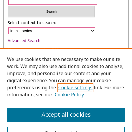
Select context to search:
Advanced Search
Notify me via email or
RSS
We use cookies that are necessary to make our site
Browse
work. We may also use additional cookies to analyze,
Collections
improve, and personalize our content and your
digital experience. You can manage your cookie
Disciplines
preferences using the
Cookie settings
link. For more
Authors
information, see our
Cookie Policy
Author Corner
Author FAQ
Accept all cookies