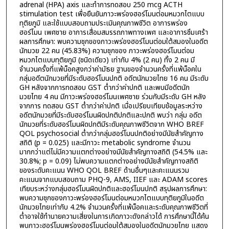
adrenal (HPA) axis และทำการทดสอบ 250 mcg ACTH
stimulation test เพื่อยืนยันภาวะพร่องฮอร์โมนต่อมหมวกไตแบบ
ทุติยภูมิ และใช้แบบสอบถามประเมินคุณภาพชีวิต อาการพร่อง
ฮอร์โมน เพศชาย อาการเสื่อมสมรรถภาพทางเพศ และอาการซึมเศร้า
ผลการศึกษา: พบความชุกของภาวะพร่องฮอร์โมนต่อมใต้สมองในอดีต
นักมวย 22 คน (45.83%) ความชุกของ ภาวะพร่องฮอร์โมนต่อม
หมวกไตแบบทุติยภูมิ (ชนิดเดียว) เท่ากับ 4% (2 คน) ทั้ง 2 คน มี
จำนวนครั้งที่แพ้น็อคสูงกว่าค่ามัธย ฐานของจำนวนครั้งที่แพ้น็อคใน
กลุ่มอดีตนักมวยที่มีระดับฮอร์โมนปกติ อดีตนักมวยไทย 16 คน มีระดับ
GH หลังจากการทดสอบ GST ต่ำกว่าค่าปกติ และพบมีอดีตนัก
มวยไทย 4 คน มีภาวะพร่องฮอร์โมนเพศชาย ร่วมกับมีระดับ GH หลัง
จากการ ทดสอบ GST ต่ำกว่าค่าปกติ เมื่อเปรียบเทียบข้อมูลระหว่าง
อดีตนักมวยที่มีระดับฮอร์โมนผิดปกติปกติและปกติ พบว่า กลุ่ม อดีต
นักมวยที่ระดับฮอร์โมนผิดปกติมีระดับคุณภาพชีวิตจาก WHO BREF
QOL psychosocial ต่ำกว่ากลุ่มฮอร์โมนปกติอย่างมีนัยสำคัญทาง
สถิติ (p = 0.025) และมีภาวะ metabolic syndrome จำนวน
มากกว่าแต่ไม่มีความแตกต่างอย่างมีนัยสำคัญทางสถิติ (54.5% และ
30.8%; p = 0.09) ไม่พบความแตกต่างอย่างมีนัยสำคัญทางสถิติ
ของระดับคะแนน WHO QOL BREF ด้านอื่นๆและคะแนนรวม
คะแนนจากแบบสอบถาม PHQ-9, AMS, IIEF และ ADAM scores
เทียบระหว่างกลุ่มฮอร์โมนผิดปกติและฮอร์โมนปกติ สรุปผลการศึกษา:
พบความชุกของภาวะพร่องฮอร์โมนต่อมหมวกไตแบบทุติยภูมิในอดีต
นักมวยไทยเท่ากับ 4.2% จำนวนครั้งที่แพ้น็อคและระดับคุณภาพชีวิตที่
ต่ำอาจใช้ทำนายความเสี่ยงในการเกิดภาวะดังกล่าวได้ การศึกษานี้ได้ค้น
พบภาวะฮอร์โมนพร่องฮอร์โมนต่อมใต้สมองในอดีตนักมวยไทย แสดง