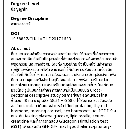
Degree Level
ปริญญาโท
Degree Discipline
อายุรศาสตร์
DOI
10.58837/CHULA.THE.2017.1638
Abstract
ที่มาและความสำคัญ ภาวะพร่องฮอร์โมนต่อมใต้สมองที่เกิดจากภาวะ
สมองบาดเจ็บ ถือเป็นปัญหาหลักที่ส่งผลต่อสุขภาพทั้งทางด้านความจำ
พฤติกรรม และทางสังคม โดยกีฬามวยไทย ซึ่งเป็นหนึ่งในกีฬาการ
ต่อสู้ที่แพร่หลายมากที่สุด สามารถทำให้เกิดภาวะสมองบาดเจ็บชนิด
เรื้อรังที่เกิดขึ้นซ้ำๆ และอาจส่งผลต่อภาวะดังกล่าว วัตถุประสงค์ เพื่อ
ศึกษาความชุกและปัจจัยต่างๆที่ส่งผลต่อภาวะพร่องฮอร์โมนต่อม
หมวกไตแบบทุติยภูมิ และฮอร์โมนต่อมใต้สมองชนิดอื่นๆ ในอดีตนัก
มวยไทย รูปแบบการศึกษา การศึกษานี้เป็นแบบชนิด Cross-
sectional descriptive study วิธีการศึกษา อดีตนักมวยไทย
จำนวน 48 คน อายุเฉลี่ย 58.31 ± 6.58 ปี ได้รับการตรวจวัดระดับ
ฮอร์โมนจากต่อม ใต้สมองส่วนหน้า ได้แก่ prolactin, thyroid
hormone, morning cortisol, sex hormones และ IGF-I ร่วม
กับระดับ fasting plasma glucose, lipid profile, serum
creatitine และทำการทดสอบ Glucagon stimulation test
(GST) เพื่อประเมิน GH-IGF-I และ hypothalamic-pituitary-