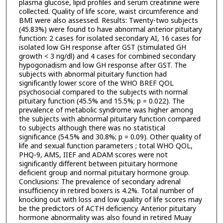
plasma glucose, lipid profiles and serum creatinine were
collected. Quality of life score, waist circumference and
BMI were also assessed. Results: Twenty-two subjects
(45.83%) were found to have abnormal anterior pituitary
function: 2 cases for isolated secondary AI, 16 cases for
isolated low GH response after GST (stimulated GH
growth < 3 ng/dl) and 4 cases for combined secondary
hypogonadism and low GH response after GST. The
subjects with abnormal pituitary function had
significantly lower score of the WHO BREF QOL
psychosocial compared to the subjects with normal
pituitary function (45.5% and 15.5%; p = 0.022). The
prevalence of metabolic syndrome was higher among
the subjects with abnormal pituitary function compared
to subjects although there was no statistical
significance (54.5% and 30.8%; p = 0.09). Other quality of
life and sexual function parameters ; total WHO QOL,
PHQ-9, AMS, IIEF and ADAM scores were not
significantly different between pituitary hormone
deficient group and normal pituitary hormone group.
Conclusions: The prevalence of secondary adrenal
insufficiency in retired boxers is 4.2%. Total number of
knocking out with loss and low quality of life scores may
be the predictors of ACTH deficiency. Anterior pituitary
hormone abnormality was also found in retired Muay