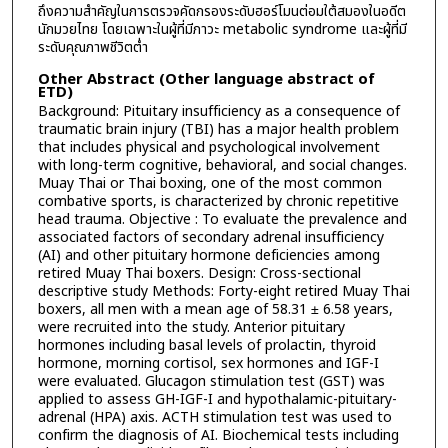
ถึงความสำคัญในการตรวจคัดกรองระดับฮอร์โมนต่อมใต้สมองในอดีต
นักมวยไทย โดยเฉพาะในผู้ที่มีภาวะ metabolic syndrome และผู้ที่มี
ระดับคุณภาพชีวิตต่ำ
Other Abstract (Other language abstract of
ETD)
Background: Pituitary insufficiency as a consequence of
traumatic brain injury (TBI) has a major health problem
that includes physical and psychological involvement
with long-term cognitive, behavioral, and social changes.
Muay Thai or Thai boxing, one of the most common
combative sports, is characterized by chronic repetitive
head trauma. Objective : To evaluate the prevalence and
associated factors of secondary adrenal insufficiency
(AI) and other pituitary hormone deficiencies among
retired Muay Thai boxers. Design: Cross-sectional
descriptive study Methods: Forty-eight retired Muay Thai
boxers, all men with a mean age of 58.31 ± 6.58 years,
were recruited into the study. Anterior pituitary
hormones including basal levels of prolactin, thyroid
hormone, morning cortisol, sex hormones and IGF-I
were evaluated. Glucagon stimulation test (GST) was
applied to assess GH-IGF-I and hypothalamic-pituitary-
adrenal (HPA) axis. ACTH stimulation test was used to
confirm the diagnosis of AI. Biochemical tests including