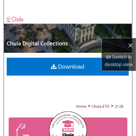
Search
Browse Collections
My Account
×
About
Switch to
desktop
view
Digital Commons Network™
Download
>
>
Home
Chula-ETD
2128