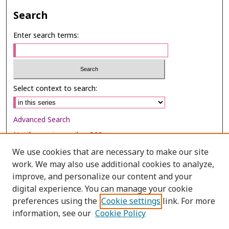
Search
Enter search terms:
Select context to search:
Advanced Search
Notify me via email or
RSS
We use cookies that are necessary to make our site
Browse
work. We may also use additional cookies to analyze,
Collections
improve, and personalize our content and your
digital experience. You can manage your cookie
Disciplines
preferences using the
Cookie settings
link. For more
Authors
information, see our
Cookie Policy