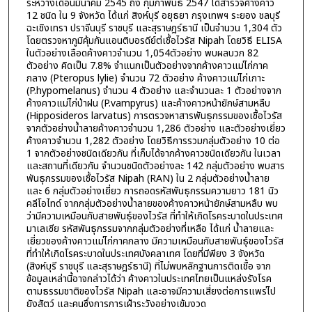
ระหว่างเดือนมีนาคม 2545 ถึง กุมภาพันธ์ 2547 ได้สำรวจค้างคาว
12 ชนิด ใน 9 จังหวัด ได้แก่ สิงห์บุรี อยุธยา กรุงเทพฯ ระยอง ชลบุรี
ฉะเชิงเทรา ปราจีนบุรี ราชบุรี และสุราษฎร์ธานี เป็นจำนวน 1,304 ตัว
โดยตรวจหาภูมิคุ้มกันแอนติบอรดีย์ต่เชื้อไวรัส Nipah โดยวิธี ELISA
ในตัวอย่างเลือดค้างคาวจำนวน 1,054ตัวอย่าง พบผลบวก 82
ตัวอย่าง คิดเป็น 7.8% จำแนกเป็นตัวอย่างจากค้างคาวแม่ไก่ภาค
กลาง (Pteropus lylie) จำนวน 72 ตัวอย่าง ค้างคาวแม่ไก่เกาะ
(P.hypomelanus) จำนวน 4 ตัวอย่าง และจำนวนละ 1 ตัวอย่างจาก
ค้างคาวแม่ไก่ป่าฝน (P.vampyrus) และค้างคาวหน้ายักษ์สามหลืบ
(Hipposideros larvatus) การตรวจหาสารพันธุกรรมของเชื้อไวรัส
จากตัวอย่างน้ำลายค้างคาวจำนวน 1,286 ตัวอย่าง และตัวอย่างเยี่ยว
ค้างคาวจำนวน 1,282 ตัวอย่าง โดยวิธีการรวมกลุ่มตัวอย่าง 10 ต่อ
1 จากตัวอย่างชนิดเดียวกัน ที่เก็บได้จากค้างคาวชนิดเดียวกัน ในเวลา
และสถานที่เดียวกัน จำนวนชนิดตัวอย่างละ 142 กลุ่มตัวอย่าง พบสาร
พันธุกรรมของเชื้อไวรัส Nipah (RAN) ใน 2 กลุ่มตัวอย่างน้ำลาย
และ 6 กลุ่มตัวอย่างเยี่ยว การถอดรหัสพันธุกรรมความยาว 181 นิว
คลีโอไทด์ จากกลุ่มตัวอย่างน้ำลายของค้างคาวหน้ายักษ์สามหลืบ พบ
ว่ามีความเหมือนกับสายพันธุ์ของไวรัส ที่ทำให้เกิดโรคระบาดในประเทศ
มาเลเซีย รหัสพันธุกรรมจากกลุ่มตัวอย่างที่เหลือ ได้แก่ น้ำลายและ
เยี่ยวของค้างคาวแม่ไก่ภาคกลาง มีความเหมือนกับสายพันธุ์ของไวรัส
ที่ทำให้เกิดโรคระบาดในประเทศบังคลาเทศ โดยที่มีพียง 3 จังหวัด
(สิงห์บุรี ราชบุรี และสุราษฎร์ธานี) ที่ไม่พบหลักฐานการติดเชื้อ จาก
ข้อมูลเหล่านี้อาจกล่าวได้ว่า ค้างคาวในประเทศไทยเป็นแหล่งรังโรค
ตามธรรมชาติของไวรัส Nipah และอาจมีความเสี่ยงต่อการแพร่ไป
ยังสัตว์ และคนซึ่งการการเฝ้าระวังอย่างเข้มงวด