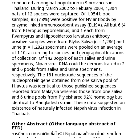
conducted among bat population in 9 provinces in
Thailand. During March 2002 to Febuary 2004, 1,304
bats of 12 species were captured. Of 1,054 blood
samples, 82 (7.8%) were positive for NV antibody by
enzyme linked immunosorbent assay (ELISA). All but 6 (4
from Pteropus hypomelanus, and 1 each from
P.vampyrus and Hipposidertos larvatus) anitbody
positive samples were from P.lylie. Saliva (n = 1,286) and
urine (n = 1,282) specimens were pooled on an average
of 1:10, according to species and geographical locations
of collection. Of 142 0oppls of each saliva and urine
specimens, Nipah virus RNA could be demonstrated in 2
and 6 pools from saliva and urine specimens,
respectively. The 181 nucleotide sequences of the
nucleoprotein gene obtained from one saliva pool of
H.lavtus was identical to those published sequences
reported from Malaysia whereas those from one saliva
and 6 urine pools from P.lyleishared 92% homology but
identical to Bangladesh strain. These data suggested an
existence of naturally infected Napah virus infection in
Thai bats.
Other Abstract (Other language abstract of
ETD)
การศึกษาภาวการณ์ติดเชื้อไวรัส Nipah ของค้างคาวในประเทศไทย