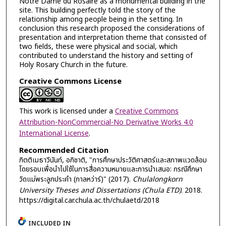
Notre Dame du Rosaire as a monumental building in the
site. This building perfectly told the story of the
relationship among people being in the setting. In
conclusion this research proposed the considerations of
presentation and interpretation theme that consisted of
two fields, these were physical and social, which
contributed to understand the history and setting of
Holy Rosary Church in the future.
Creative Commons License
This work is licensed under a
Creative Commons
Attribution-NonCommercial-No Derivative Works 4.0
International License
.
Recommended Citation
กิตติเมธาวีนันท์, อภิชาติ, "การศึกษาประวัติศาสตร์และสภาพแวดล้อม
โดยรอบเพื่อนำไปใช้ในการสื่อความหมายและการนำเสนอ: กรณีศึกษา
วัดแม่พระลูกประคำ (กาลหว่าร์)" (2017).
Chulalongkorn
University Theses and Dissertations (Chula ETD)
. 2018.
https://digital.car.chula.ac.th/chulaetd/2018
INCLUDED IN