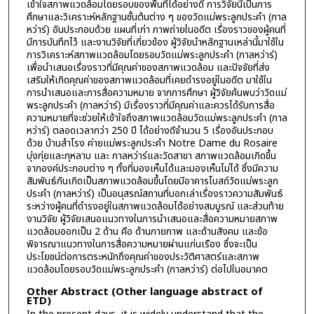
เข้าใจสภาพแวดล้อมโดยรอบของพื้นที่ได้อย่างดี การวิจัยนี้เป็นการ
ศึกษาและวิเคราะห์หลักฐานชั้นต้นต่าง ๆ ของวัดแม่พระลูกประคำ (กาล
หว่าร์) อันประกอบด้วย แผนที่เก่า ภาพถ่ายในอดีต เรื่องราวของผู้คนที่
มีการบันทึกไว้ และงานวิจัยที่เกี่ยวข้อง ผู้วิจัยนำหลักฐานเหล่านี้มาใช้ใน
การวิเคราะห์สภาพแวดล้อมโดยรอบวัดแม่พระลูกประคำ (กาลหว่าร์)
เพื่อนำเสนอเรื่องราวที่มีคุณค่าของสภาพแวดล้อม และปัจจัยที่ส่ง
เสริมให้เกิดคุณค่าของสภาพแวดล้อมที่เคยดำรงอยู่ในอดีต มาใช้ใน
การนำเสนอและการสื่อความหมาย จากการศึกษา ผู้วิจัยค้นพบว่าวัดแม่
พระลูกประคำ (กาลหว่าร์) มีเรื่องราวที่มีคุณค่าและควรได้รับการสื่อ
ความหมายที่จะช่วยให้เข้าใจถึงสภาพแวดล้อมวัดแม่พระลูกประคำ (กาล
หว่าร์) ตลอดเวลากว่า 250 ปี ได้อย่างดีจำนวน 5 เรื่องอันประกอบ
ด้วย บ้านสำโรง ค่ายแม่พระลูกประคำ Notre Dame du Rosaire
บุ่งกุ่ยและกุหลาบ และ กาลหว่าร์และวัดสาขา สภาพแวดล้อมเกิดขึ้น
จากองค์ประกอบต่าง ๆ ทั้งที่มองเห็นได้และมองเห็นไม่ได้ ซึ่งมีความ
สัมพันธ์กันเกิดเป็นสภาพแวดล้อมขึ้นโดยมีอาคารโบสถ์วัดแม่พระลูก
ประคำ (กาลหว่าร์) เป็นอนุสรณ์สถานที่บอกเล่าเรื่องราวความสัมพันธ์
ระหว่างผู้คนที่ดำรงอยู่ในสภาพแวดล้อมได้อย่างสมบูรณ์ และส่วนท้าย
งานวิจัย ผู้วิจัยเสนอแนวทางในการนำเสนอและสื่อความหมายสภาพ
แวดล้อมออกเป็น 2 ด้าน คือ ด้านกายภาพ และด้านสังคม และข้อ
พิจารณาแนวทางในการสื่อความหมายผ่านแก่นเรือง ซึ่งจะเป็น
ประโยชน์ต่อการตระหนักถึงคุณค่าของประวัติศาสตร์และสภาพ
แวดล้อมโดยรอบวัดแม่พระลูกประคำ (กาลหว่าร์) ต่อไปในอนาคต
Other Abstract (Other language abstract of
ETD)