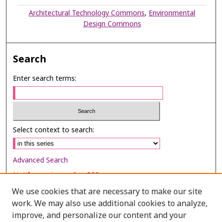
Architectural Technology Commons
,
Environmental
Design Commons
Search
Enter search terms:
Select context to search:
Advanced Search
Notify me via email or
RSS
We use cookies that are necessary to make our site
Browse
work. We may also use additional cookies to analyze,
Collections
improve, and personalize our content and your