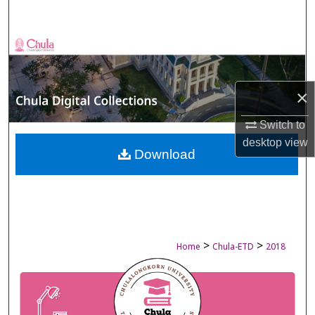
Search
Browse Collections
My Account
×
About
Switch to
desktop
view
Digital Commons Network™
Download
>
>
Home
Chula-ETD
2018