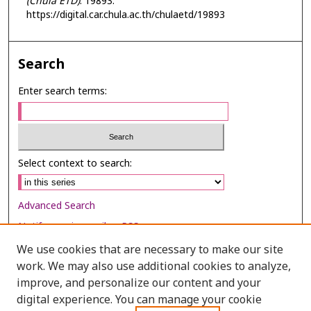
(Chula ETD)
. 19893.
https://digital.car.chula.ac.th/chulaetd/19893
Search
Enter search terms:
Select context to search:
Advanced Search
Notify me via email or
RSS
We use cookies that are necessary to make our site
Browse
work. We may also use additional cookies to analyze,
Collections
improve, and personalize our content and your
digital experience. You can manage your cookie
Disciplines