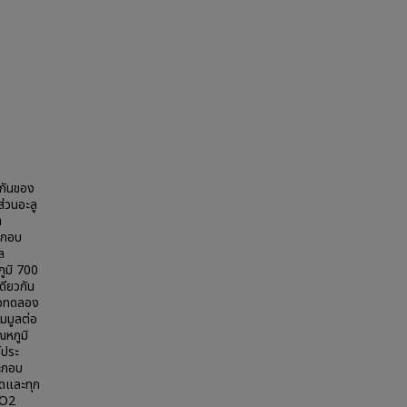
วกันของ
่วนอะลู
า
ระกอบ
ล
ภูมิ 700
ดียวกัน
ื่อทดลอง
มมูลต่อ
ณหภูมิ
์ประ
ะกอบ
บดและทุก
iO2