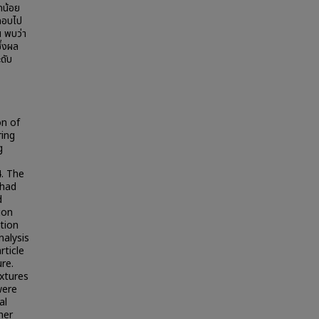
กน้อย
ะกอบไป
น พบว่า
ึ่งผล
ดับ
on of
ring
g
4. The
 had
d
ion
tion
nalysis
rticle
re.
xtures
were
al
her