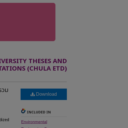
ERSITY THESES AND
TATIONS (CHULA ETD)
รรวม
Download
ิ
INCLUDED IN
idized
Environmental