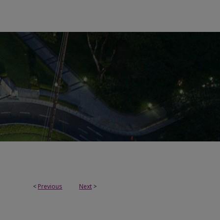
<
Previous
Next
>