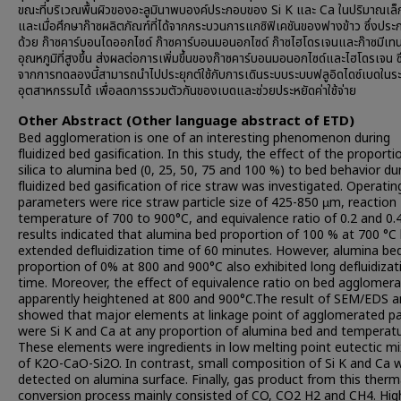
ขณะที่บริเวณพื้นผิวของอะลูมินาพบองค์ประกอบของ Si K และ Ca ในปริมาณเล็
และเมื่อศึกษาก๊าซผลิตภัณฑ์ที่ได้จากกระบวนการแกซิฟิเคชันของฟางข้าว ซึ่งปร
ด้วย ก๊าซคาร์บอนไดออกไซด์ ก๊าซคาร์บอนมอนอกไซด์ ก๊าซไฮโดรเจนและก๊าซมีเท
อุณหภูมิที่สูงขึ้น ส่งผลต่อการเพิ่มขึ้นของก๊าซคาร์บอนมอนอกไซด์และไฮโดรเจน ซ
จากการทดลองนี้สามารถนำไปประยุกต์ใช้กับการเดินระบบระบบฟลูอิดไดซ์เบดในระ
อุตสาหกรรมได้ เพื่อลดการรวมตัวกันของเบดและช่วยประหยัดค่าใช้จ่าย
Other Abstract (Other language abstract of ETD)
Bed agglomeration is one of an interesting phenomenon during
fluidized bed gasification. In this study, the effect of the proporti
silica to alumina bed (0, 25, 50, 75 and 100 %) to bed behavior du
fluidized bed gasification of rice straw was investigated. Operatin
parameters were rice straw particle size of 425-850 µm, reaction
temperature of 700 to 900°C, and equivalence ratio of 0.2 and 0.
results indicated that alumina bed proportion of 100 % at 700 °C
extended defluidization time of 60 minutes. However, alumina be
proportion of 0% at 800 and 900°C also exhibited long defluidizat
time. Moreover, the effect of equivalence ratio on bed agglomera
apparently heightened at 800 and 900°C.The result of SEM/EDS a
showed that major elements at linkage point of agglomerated pa
were Si K and Ca at any proportion of alumina bed and temperatu
These elements were ingredients in low melting point eutectic mi
of K2O-CaO-Si2O. In contrast, small composition of Si K and Ca 
detected on alumina surface. Finally, gas product from this therm
conversion process mainly consisted of CO, CO2 H2 and CH4. Hig