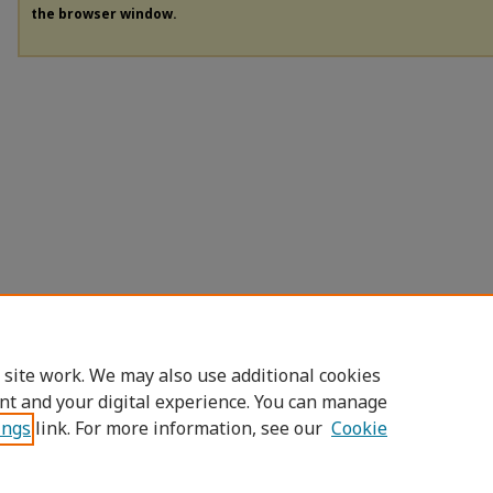
the browser window.
 site work. We may also use additional cookies
nt and your digital experience. You can manage
ings
link. For more information, see our
Cookie
Home
|
About
|
FAQ
|
My Account
|
Access