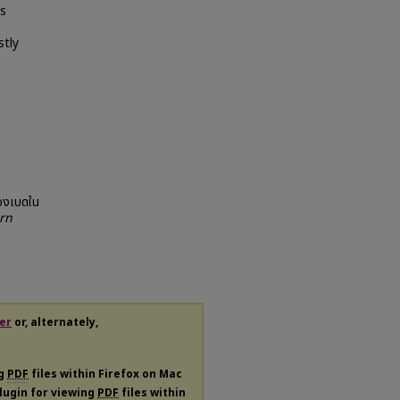
is
stly
ของเบดใน
rn
er
or, alternately,
ng
PDF
files within Firefox on Mac
plugin for viewing
PDF
files within