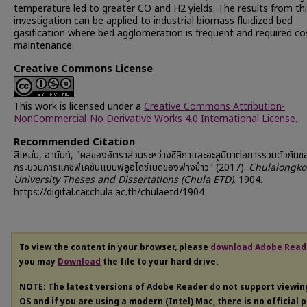
temperature led to greater CO and H2 yields. The results from th
investigation can be applied to industrial biomass fluidized bed
gasification where bed agglomeration is frequent and required co
maintenance.
Creative Commons License
This work is licensed under a
Creative Commons Attribution-
NonCommercial-No Derivative Works 4.0 International License
.
Recommended Citation
สีเหม่น, อานันท์, "ผลของอัตราส่วนระหว่างซิลิกาและอะลูมินาต่อการรวมตัวกัน
กระบวนการแกซิฟิเคชันแบบฟลูอิไดซ์เบดของฟางข้าว" (2017).
Chulalongko
University Theses and Dissertations (Chula ETD)
. 1904.
https://digital.car.chula.ac.th/chulaetd/1904
To view the content in your browser, please
download Adobe Read
you may
Download
the file to your hard drive.
NOTE: The latest versions of Adobe Reader do not support viewi
OS and if you are using a modern (Intel) Mac, there is no official 