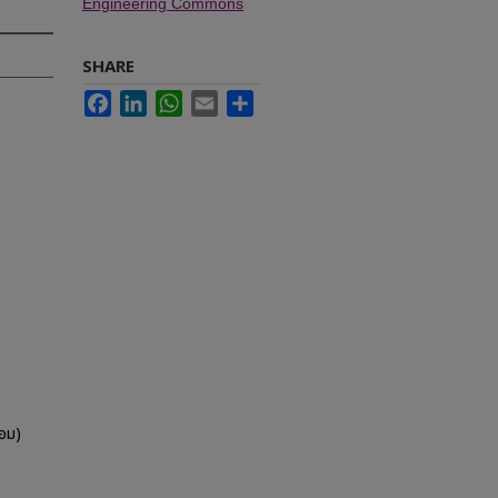
Engineering Commons
SHARE
Facebook
LinkedIn
WhatsApp
Email
Share
อม)