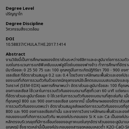
Degree Level
ปริญญาโท
Degree Discipline
วิศวกรรมสิ่งแวดล้อม
DOI
10.58837/CHULA.THE.2017.1414
Abstract
งานวิจัยนี้เป็นการศึกษาผลของอัตราส่วนระหว่างซิลิกาและอะลูมินาต่อการรวมตั
เบดในกระบวนการแกซิฟิเคชันแบบฟลูอิไดซ์เบดของฟางข้าว ทำการศึกษาที่อัตราส
มินาร้อยละ 0 25 50 75 และ 100 อุณหภูมิในการเกิดปฏิกิริยา 700 - 900 องศ
เซลเซียส ที่อัตราส่วนสมมูล 0.2 และ 0.4 โดยวิเคราะห์ลักษณะพื้นผิวและองค์ป
ของเบดที่เกิดการรวมตัวกันด้วยเทคนิคจุลทรรศน์อิเล็กตรอนแบบสแกนนิงและจุ
วิเคราะห์ (SEM-EDX) ผลการศึกษาพบว่า อัตราส่วนอะลูมินาร้อยละ 100 ที่อุณห
องศาเซลเซียส ใช้เวลาในการรวมตัวกันของเบดนานที่สุดที่เวลา 60 นาที แต่ขณะเ
ที่อัตราส่วนอะลูมินาร้อยละ 0 ใช้เวลาในการรวมตัวกันของเบดนานที่สุดเช่นกัน เม
ที่อุณหภูมิ 800 และ 900 องศาเซลเซียส นอกจากนี้ เมื่อศึกษาผลของอัตราส่วนส
การรวมตัวกันของเบดพบว่า อัตราส่วนสมมูลส่งผลต่อการรวมตัวกันของเบดที่อุ
800 และ 900 องศาเซลเซียสเท่านั้น และจากการวิเคราะห์ลักษณะพื้นผิวและองค
กอบของเบดที่เกิดการรวมตัวกัน พบองค์ประกอบของ Si K และ Ca เป็นองค์ปร
หลักตรงบริเวณจุดที่มีการเชื่อมต่อของอนุภาคเบดในทุกอัตราส่วนของอะลูมินาเ
อุณหภูมิ ซึ่งธาตุเหล่านี้เป็นองค์ประกอบของสารจุดหลอมเหลวต่ำ K2O-CaO-S