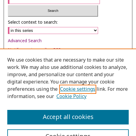
Select context to search:
Advanced Search
Notify me via email or
RSS
We use cookies that are necessary to make our site
Browse
work. We may also use additional cookies to analyze,
improve, and personalize our content and your
Collections
digital experience. You can manage your cookie
Disciplines
preferences using the
Cookie settings
link. For more
Authors
information, see our
Cookie Policy
Author Corner
Accept all cookies
Author FAQ