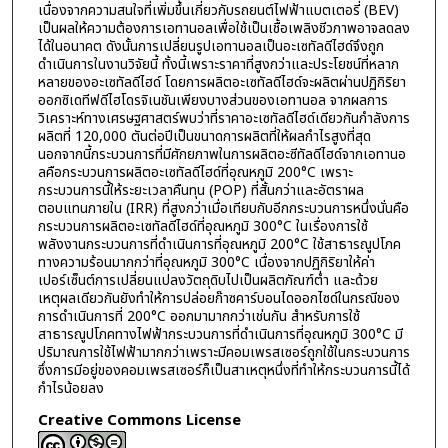
เนื่องจากความสนใจที่เพิ่มขึ้นเกี่ยวกับรถยนต์ไฟฟ้าแบตเตอรี่ (BEV)
เป็นผลให้ความต้องการเอทานอลเพื่อใช้เป็นเชื้อเพลิงชีวภาพอาจลดลง
ได้ในอนาคต ดังนั้นการเปลี่ยนรูปเอทานอลเป็นอะเซทัลดีไฮด์จึงถูก
ดำเนินการในงานวิจัยนี้ ทั้งนี้เพราะราคาที่สูงกว่าและประโยชน์ที่หลาก
หลายของอะเซทัลดีไฮด์ โดยการผลิตอะเซทัลดีไฮด์จะผลิตผ่านปฏิกิริยา
ออกซิเดทีฟดีไฮโดรจิเนชันเพียงบางส่วนของเอทานอล จากผลการ
วิเคราะห์ทางเศรษฐศาสตร์พบว่าที่ราคาอะเซทัลดีไฮด์เดียวกันกำลังการ
ผลิตที่ 120,000 ตันต่อปีเป็นขนาดการผลิตที่ให้ผลกำไรสูงที่สุด
นอกจากนี้กระบวนการที่มีศักยภาพในการผลิตอะซีทัลดีไฮด์จากเอทานอ
ลคือกระบวนการผลิตอะเซทัลดีไฮด์ที่อุณหภูมิ 200°C เพราะ
กระบวนการนี้ให้ระยะเวลาคืนทุน (POP) ที่สั้นกว่าและอัตราผล
ตอบแทนภายใน (IRR) ที่สูงกว่าเมื่อเทียบกับอีกกระบวนการหนึ่งนั่นคือ
กระบวนการผลิตอะเซทัลดีไฮด์ที่อุณหภูมิ 300°C ในเรื่องการใช้
พลังงานกระบวนการที่ดำเนินการที่อุณหภูมิ 200°C ใช้สาธารณูปโภค
ทางความร้อนมากกว่าที่อุณหภูมิ 300°C เนื่องจากปฏิกิริยาให้ค่า
เปอร์เซ็นต์การเปลี่ยนแปลงวัตถุดิบไปเป็นผลิตภัณฑ์ต่ำ และด้วย
เหตุผลเดียวกันยังทำให้การปล่อยก๊าซคาร์บอนไดออกไซด์ในกรณีของ
การดำเนินการที่ 200°C ออกมามากกว่าเช่นกัน สำหรับการใช้
สาธารณูปโภคทางไฟฟ้ากระบวนการที่ดำเนินการที่อุณหภูมิ 300°C มี
ปริมาณการใช้ไฟฟ้ามากกว่าเพราะมีคอมเพรสเซอร์ถูกใช้ในกระบวนการ
ซึ่งการมีอยู่ของคอมเพรสเซอร์ก็เป็นสาเหตุหนึ่งที่ทำให้กระบวนการนี้ได้
กำไรน้อยลง
Creative Commons License