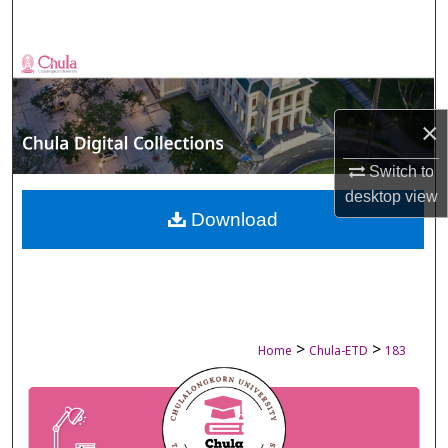
Search
Browse Collections
My Account
×
About
Switch to
desktop
view
Digital Commons Network™
Download
>
>
Home
Chula-ETD
183