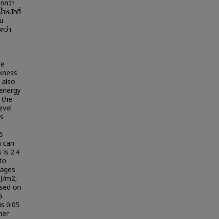
ยกกว่า
ำหนักที่
็น
กว่า
ce
ckness
 also
 energy
 the
evel
ts
5
n can
 is 2.4
 to
tages
 J/m2,
ased on
6
s 0.05
her