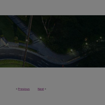
<
Previous
Next
>