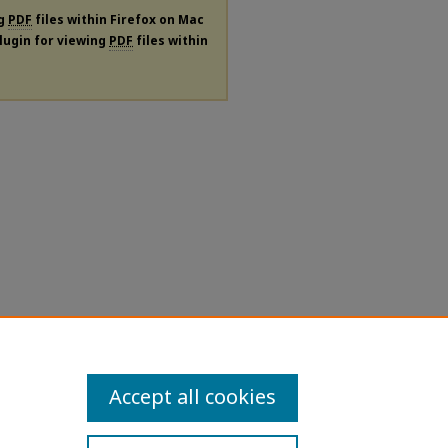
ng
PDF
files within Firefox on Mac
plugin for viewing
PDF
files within
Accept all cookies