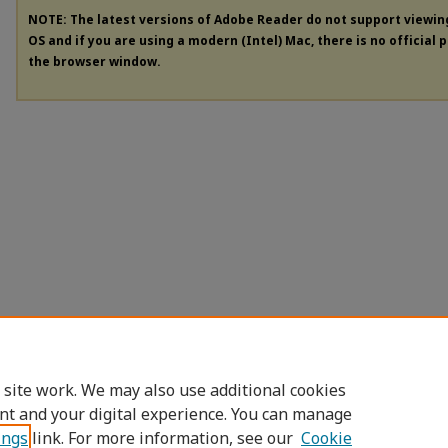
NOTE: The latest versions of Adobe Reader do not support viewi
OS and if you are using a modern (Intel) Mac, there is no official 
the browser window.
 site work. We may also use additional cookies
nt and your digital experience. You can manage
ings
link. For more information, see our
Cookie