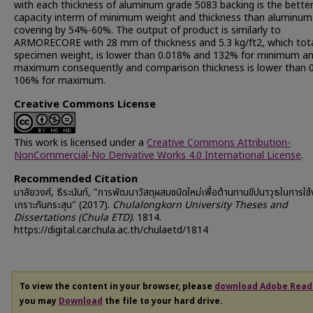
with each thickness of aluminum grade 5083 backing is the bette
capacity interm of minimum weight and thickness than aluminum
covering by 54%-60%. The output of product is similarly to
ARMORECORE with 28 mm of thickness and 5.3 kg/ft2, which tot
specimen weight, is lower than 0.018% and 132% for minimum a
maximum consequently and comparison thickness is lower than 
106% for maximum.
Creative Commons License
This work is licensed under a
Creative Commons Attribution-
NonCommercial-No Derivative Works 4.0 International License
.
Recommended Citation
มาลัยวงศ์, ธีระนันท์, "การพัฒนาวัสดุผสมชนิดใหม่เพื่อต้านทานขีปนาวุธในการใช
เกราะกันกระสุน" (2017).
Chulalongkorn University Theses and
Dissertations (Chula ETD)
. 1814.
https://digital.car.chula.ac.th/chulaetd/1814
To view the content in your browser, please
download Adobe Read
you may
Download
the file to your hard drive.