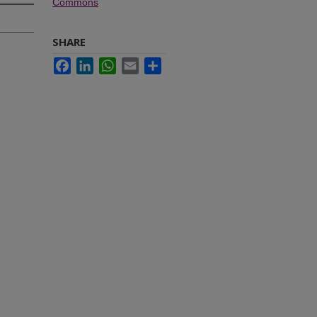
Commons
SHARE
Facebook
LinkedIn
WhatsApp
Email
Share