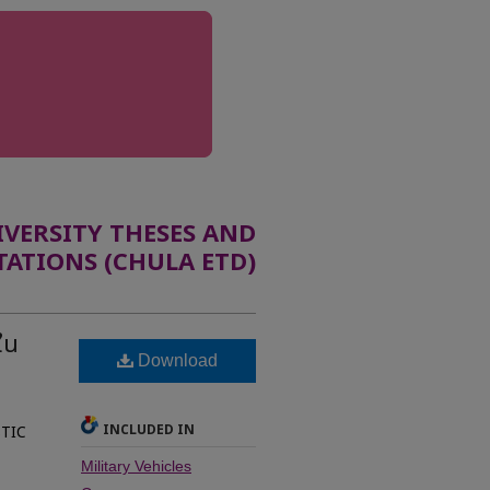
ERSITY THESES AND
TATIONS (CHULA ETD)
ใน
Download
INCLUDED IN
TIC
Military Vehicles