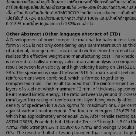
วัสดุผสมตามด้วยแผ่นอลูมิเนียมสามารถให้ความหนาที่ใช้ในการป้องกันกระสุนน้อ
การใช้แผ่นอลูมิเนียมประกบหน้าวัสดุผสมถึง 54%-60% ซึ่งมีขนาดความหนาและน้
เมื่อเปรียบเทียบกับผลิตภัณฑ์ ARMORCOR โดยมีความหนาน้อยกกว่าเมื่อคิดเป
เปอร์เซ็นต์ 0.72% และมีความหนามากกว่าเท่ากับ 106% และมีน้ำหนักต่ำสุดน้อย
0.018 % และมีน้ำหนักสูงสุดมากว่า 132% ตามลำดับ
Other Abstract (Other language abstract of ETD)
A Development of novel composite material for ballistic resistan
form STR 5L is not only considering keys parameters such as thi
of material, arrangement , matrix and reinforcement material but
realizes the effective weight and manufacturing cost. The kinetic
is referred for ballistic energy calculation and analysis to compare
result between low velocity and high velocity basing on EN1522 L
FB5. The specimen is mixed between STR 5L matrix and steel ne
reinforcement were combined, which is formed together by
compressed mold. The result founded that the reinforcement by 
layers of steel net which maximum 12 mm. of thickness specime
be increased kinetic energy. The ratio between layer and thickness
mm/Layer. Increasing of reinforcement layer being directly affect
density of specimen is 1,975.9 kg/m3 for maximum or 6.7 percen
against without reinforcement. The fracture energy is 126,679.34
Which has approximately error equal 25%. After tensile testing b
ASTM D3039, Founded that, Ultimate Tensile Strength is 5.01x10
N/m2: Yield Strength 2% is 0.588x106 N/m2 and Youngs Modulus i
GPa. The result of ballistic testing founded that composite toget