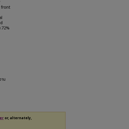
r
 front
al
nd
0.72%
้งาน
er
or, alternately,