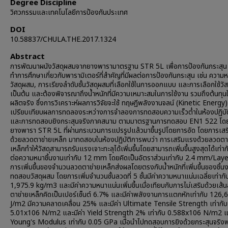
Degree Discipline
วิศวกรรมและเทคโนโลยีการป้องกันประเทศ
DOI
10.58837/CHULA.THE.2017.1324
Abstract
การพัฒนาผนังวัสดุผสมจากยางพารามาตรฐาน STR 5L เพื่อการป้องกันกระสุน
ทำการศึกษาเกี่ยวกับพารามิเตอร์ที่สำคัญที่มีผลต่อการป้องกันกระสุน เช่น ควา
วัสดุผสม, การเรียงลำดับชั้นวัสดุผสมที่เลือกใช้ในการออกแบบ และการเลือกใช้วัส
เป็นต้น และต้องพิจารณาถึงน้ำหนักที่มีความเหมาะสมในการใช้งาน รวมถึงต้นทุ
ผลิตจริง ซึ่งการวิเคราะห์ผลการวิจัยจะใช้ ทฤษฏีพลังงานจลน์ (Kinetic Energy) 
เปรียบเทียบผลการทดลองระหว่างการจำลองการทดสอบความเร็วต่ำในห้องปฏิบั
และการทดสอบยิงกระสุนจริงภาคสนาม ตามมาตรฐานการทดสอบ EN1 522 โด
ยางพารา STR 5L ที่ผ่านกระบวนการแปรรูปแล้วมาขึ้นรูปโดยการอัด โดยการเส
ด้วยลวดตาข่ายเหล็ก มาทดสอบในห้องปฏิบัติการพบว่า การเสริมแรงด้วยลวดตา
เหล็กทำให้วัสดุสามารถรับแรงเจาะทะลุได้เพิ่มขึ้นโดยสามารถเพิ่มขึ้นสูงสุดได้เท่ากั
ต่อความหนาชิ้นงานเท่ากับ 12 mm โดยคิดเป็นอัตราส่วนเท่ากับ 2.4 mm/Layer
การเพิ่มขึ้นของจำนวนลวดตาข่ายเหล็กส่งผลโดยตรงกับน้ำหนักที่เพิ่มขึ้นของชิ้น
ทดสอบวัสดุผสม โดยการเพิ่มจำนวนชั้นลวดที่ 5 ชั้นมีค่าความหนาแน่นเฉลี่ยเท่ากั
1,975.9 kg/m3 และมีค่าความหนาแน่นเพิ่มขึ้นเมื่อเทียบกับการไม่เสริมด้วยเส้
ตาข่ายเหล็กคิดเป็นเปอร์เซ็นต์ 6.7% และมีค่าพลังงานการแตกหักเท่ากับ 126,
J/m2 มีความคลาดเคลื่อน 25% และมีค่า Ultimate Tensile Strength เท่ากับ
5.01x106 N/m2 และมีค่า Yield Strength 2% เท่ากับ 0.588x106 N/m2 แล
Young's Modulus เท่ากับ 0.05 GPa เมื่อนำไปทดสอบการยิงด้วยกระสุนจริงพ