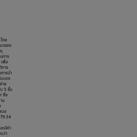
 โดย
มหนาของ
ดุ
นในการ
เพื่อ
ติการ
ยการนำ
ริมแรง
ข่าย
บ 5 ชั้น
 ซึ่ง
งาน
บ
นลวด
679.34
ะมีค่า
บว่า