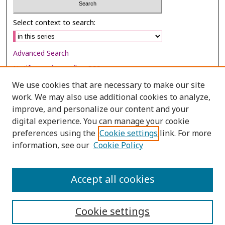
Select context to search:
Advanced Search
Notify me via email or
RSS
We use cookies that are necessary to make our site
Browse
work. We may also use additional cookies to analyze,
Collections
improve, and personalize our content and your
digital experience. You can manage your cookie
Disciplines
preferences using the
Cookie settings
link. For more
Authors
information, see our
Cookie Policy
Author Corner
Author FAQ
Accept all cookies
Cookie settings