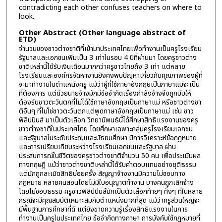
contradicting each other confuses teachers on where to
look.
Other Abstract (Other language abstract of
ETD)
จำนวนของชาวต่างชาติที่เข้ามาประเทศไทยเพื่อทำงานเป็นครูโรงเรียน
รัฐบาลและเอกชนเพิ่มเป็น 3 เท่าในรอบ 4 ปีที่ผ่านมา โดยครูชาวต่าง
ชาติเหล่านี้ได้รับเงินเดือนมากกว่าครูชาวไทยถึง 3 เท่า แต่หลาย
โรงเรียนและองค์กรจัดหางานยังคงพบปัญหาเกี่ยวกับคุณภาพของผู้ที่
จะมาทำงานในตำแหน่งครู แม้ว่าผู้ที่ใช้ภาษาอังกฤษเป็นภาษาแม่จะเป็น
ที่ต้องการ แต่ด้วยนายจ้างมักมีข้อจำกัดเรื่องกำลังจ้างจึงถูกบีบให้
ต้องรับชาวตะวันตกที่ไม่ได้ใช้ภาษาอังกฤษเป็นภาษาแม่ หรือชาวต่างชา
ติอื่นๆ ที่ไม่ใช่ชาวตะวันตกแต่พูดภาษาอังกฤษเป็นภาษาแม่ เช่น ชาว
ฟิลิปปินส์ มาเป็นตัวเลือก วิทยานิพนธ์นี้ได้ศึกษาสิทธิแรงงานของครู
ชาวต่างชาติในประเทศไทย โดยศึกษาเฉพาะกลุ่มครูโรงเรียนเอกชน
และรัฐบาลในระดับประถมและมัธยมศึกษา มีการวิเคราะห์ข้อกฎหมาย
และการเปรียบเทียบระหว่างโรงเรียนเอกชนและรัฐบาล ผ่าน
ประสบการณ์ในชีวิตของครูชาวต่างชาติจำนวน 50 คน เพื่อประเมินผล
ทางทฤษฎี แม้ว่าชาวต่างชาติเหล่านี้ได้รับค่าตอบแทนอย่างยุติธรรม
แต่มักถูกละเมิดสิทธิบ่อยครั้ง สัญญาจ้างงานมีความไม่ชอบทาง
กฎหมาย หลายคนสอนโดยไม่มีใบอนุญาตทำงาน บางคนถูกเลิกจ้าง
โดยไม่ชอบธรรม ครูชาวฟิลิปปินส์มักเป็นตัวเลือกท้ายๆ ทั้งๆ ที่ในหลาย
กรณีจะมีคุณสมบัติเหมาะสมกับตำแหน่งมากที่สุด แม้ว่าครูส่วนใหญ่จะ
มีพื้นฐานการศึกษาที่ดี แต่ยังขาดความรู้เรื่องสิทธิแรงงานในการ
ทำงานเป็นครูในประเทศไทย ข้อจำกัดทางภาษา การบังคับใช้กฎหมายที่