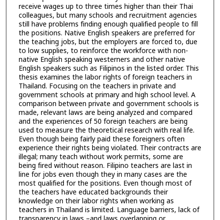
receive wages up to three times higher than their Thai
colleagues, but many schools and recruitment agencies
still have problems finding enough qualified people to fill
the positions. Native English speakers are preferred for
the teaching jobs, but the employers are forced to, due
to low supplies, to reinforce the workforce with non-
native English speaking westerners and other native
English speakers such as Filipinos in the listed order. This
thesis examines the labor rights of foreign teachers in
Thailand. Focusing on the teachers in private and
government schools at primary and high school level. A
comparison between private and government schools is
made, relevant laws are being analyzed and compared
and the experiences of 50 foreign teachers are being
used to measure the theoretical research with real life.
Even though being fairly paid these foreigners often
experience their rights being violated. Their contracts are
illegal; many teach without work permits, some are
being fired without reason. Filipino teachers are last in
line for jobs even though they in many cases are the
most qualified for the positions. Even though most of
the teachers have educated backgrounds their
knowledge on their labor rights when working as
teachers in Thailand is limited. Language barriers, lack of
transparency in laws –and laws overlapping or