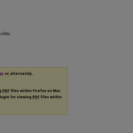
ะเบียบ
er
or, alternately,
ng
PDF
files within Firefox on Mac
plugin for viewing
PDF
files within