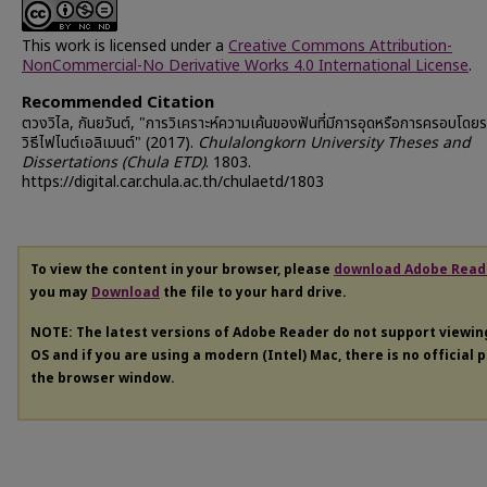
This work is licensed under a
Creative Commons Attribution-
NonCommercial-No Derivative Works 4.0 International License
.
Recommended Citation
ตวงวิไล, กันยวันต์, "การวิเคราะห์ความเค้นของฟันที่มีการอุดหรือการครอบโดยร
วิธีไฟไนต์เอลิเมนต์" (2017).
Chulalongkorn University Theses and
Dissertations (Chula ETD)
. 1803.
https://digital.car.chula.ac.th/chulaetd/1803
To view the content in your browser, please
download Adobe Read
you may
Download
the file to your hard drive.
NOTE: The latest versions of Adobe Reader do not support viewi
OS and if you are using a modern (Intel) Mac, there is no official 
the browser window.