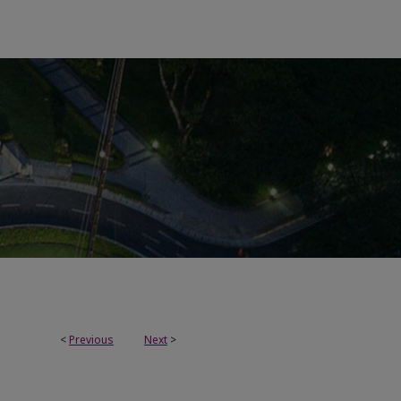
<
Previous
Next
>