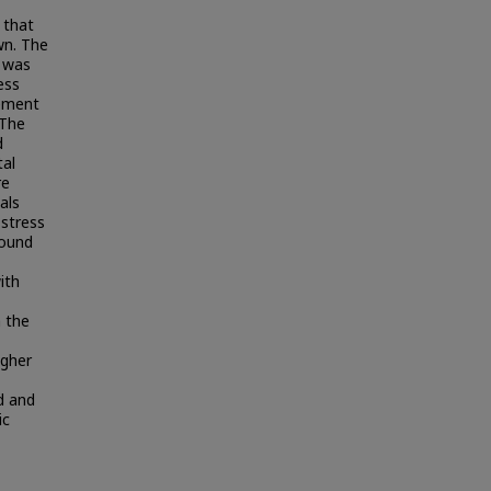
 that
wn. The
 was
ess
lement
 The
d
tal
re
als
stress
found
ith
 the
igher
d and
ic