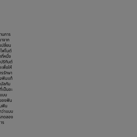
่านการ
มาจาก
ปลี่ยน
ีไฟไนต์
ี่หนึ่ง
ปริทันต์
พื่อให้
ารรักษา
งฟันแท้
ะมัลกัม
่เป็นอะ
าแบบ
งของฟัน
กนฟัน
กว่าแบบ
การทดลอง
การ