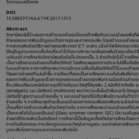
วิศวกรรมเครื่องกล
DOI
10.58837/CHULA.THE.2017.1313
Abstract
วิทยานิพนธ์นี้นำเสนอการสร้างแบบจำลองโครงสร้างฟันดีและแบบจำลองฟันที่ผ
รักษาคลองรากฟันแล้วบูรณะด้วยการอุดและการครอบฟัน โดยสร้างแบบจำลอง
การสแกนฟันด้วยวิธีภาพถ่ายคอมพิวเตอร์ (CT scan) แล้วนำไฟล์สแกนมาปรับเ
ให้อยู่ในรูปแบบของแข็งก่อนที่จะนำไปวิเคราะห์หาความเค้นของฟันด้วยระเบียบวิธ
เอลิเมนต์ การศึกษาในวิทยานิพนธ์ฉบับนี้แบ่งออกเป็น 3 ส่วนดังต่อไปนี้ การศึกษาท
เป็นการศึกษาแบบจำลองเอ็นยึดปริทันต์ โดยศึกษาผลของการมีและไม่มีชั้นเอ็นยึด
ในแบบจำลอง จากการศึกษาพบว่าควรมีการรวมชั้นเอ็นยึดปริทันต์ไว้ในแบบจำลองเ
ได้ผลการจำลองที่แม่นยำขึ้น การศึกษาที่สองเป็นการศึกษาความเค้นในฟันที่ผ่านก
คลองรากฟันแล้วบูรณะด้วยการอุดของแบบจำลองของฟันกรามน้อยส่วนล่างขอ
ซึ่งเปรียบเทียบเทคนิคในการอุดที่ต่างกันและวัสดุที่ใช้อุดฟัน 2 ชนิดที่ต่างกันคือ อ
(amalgam) และ มัลติคอร์ (multicore) พบว่าความเค้นในตัวฟันและในวัสดุอุดที
มัลกัมมีค่าสูงกว่าแบบจำลองอื่น ๆ และแบบจำลองที่มีเดือยฟันมีความเค้นต่ำกว่
จำลองอื่น ๆ การศึกษาสุดท้ายเป็นแบบจำลองการครอบฟันของฟันกรามส่วนล่า
น้ำนมที่มีการสร้างแกนฟันด้วยวัสดุต่างกัน จากการศึกษาพบว่าแบบจำลองที่มีแ
เป็นกลาสไอโอโนเมอร์ซีเมนต์ (Glass ionomer cement: GIC) มีความเค้นสูง
จำลองที่มีแกนฟันเป็นมัลติคอร์ การศึกษานี้เป็นข้อมูลเบื้องต้นในการศึกษาโดย
ทางด้านทันตกรรม การเลือกรูปแบบและวัสดุในการบูรณะ และช่วยในการพัฒนา
บูรณะฟันโดยการอุดและการครอบฟันต่อไป