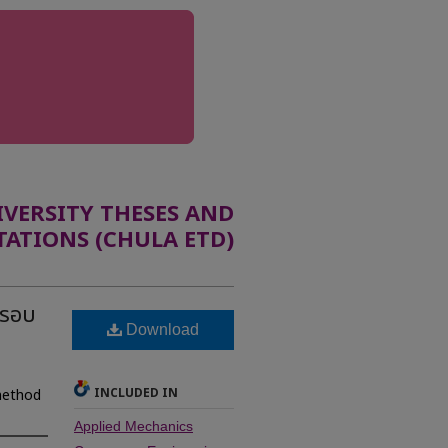
ERSITY THESES AND
TATIONS (CHULA ETD)
ครอบ
Download
INCLUDED IN
 method
Applied Mechanics