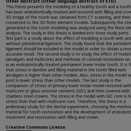
Other Abstract (Other language abstract of ETD)
This thesis presents the modeling of a healthy tooth and a tooth
has been endodontically treated and restored with filling and cro
3D image of the tooth was obtained from CT scanning, and then
conversed to the 3D finite element models. Subsequently the str
generated in the tooth modeling was analyzed using the finite e
analysis. The study in this thesis is divided into three study parts.
first part is a study about the effect of modeling a tooth with an
without periodontal ligament. The study found that the periodon
ligament should be included in the model in order to obtain a mo
accurate result. The second study is to study the effect of materi
(amalgam and multicore) and methods of coronal restoration on 
in an endodontically-treated permanent lower molar tooth. It is 
that stress in dentine and filling material in the tooth filled with
amalgam is higher than other models. Also, stress in the model w
post is lower stress than other models. The last study is the
comparison of stress of primary lower molar model restored with
multicore or glass ionomer cements (GIC) and then covered with
stainless steel crowns. The stress in the model with GIC core is h
stress than that with multicore core. Therefore, this thesis is a
preliminary study for the dental experiment, choosing the metho
material for tooth restoration and the development of endodont
treatment and restoration with filling and crown.
Creative Commons License