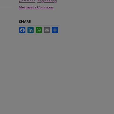
Commons
,
Engineering
Mechanics Commons
SHARE
Facebook
LinkedIn
WhatsApp
Email
Share