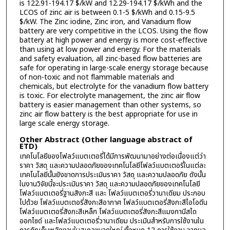
is 122.91-194.17 $/kW and 12.29-194.17 $/kWh and the
LCOS of zinc air is between 0.1-5 $/kWh and 0.15-9.5
$/kW. The Zinc iodine, Zinc iron, and Vanadium flow
battery are very competitive in the LCOS. Using the flow
battery at high power and energy is more cost-effective
than using at low power and energy. For the materials
and safety evaluation, all zinc-based flow batteries are
safe for operating in large-scale energy storage because
of non-toxic and not flammable materials and
chemicals, but electrolyte for the vanadium flow battery
is toxic. For electrolyte management, the zinc air flow
battery is easier management than other systems, so
zinc air flow battery is the best appropriate for use in
large scale energy storage.
Other Abstract (Other language abstract of
ETD)
เทคโนโลยีของโฟลว์แบตเตอรี่ได้มีการพัฒนามาอย่างต่อเนื่องแต่ว่า
ราคา วัสดุ และความปลอดภัยของเทคโนโลยีโฟลว์แบตเตอรี่ในแต่ละ
เทคโนโลยีนั้นยังขาดการประเมินราคา วัสดุ และความปลอดภัย ดังนั้น
ในงานวิจัยนี้จะประเมินราคา วัสดุ และความปลอดภัยของเทคโนโลยี
โฟลว์แบตเตอรี่ฐานสังกะสี และ โฟลว์แบตเตอรี่วานาเดียม ประกอบ
ไปด้วย โฟลว์แบตเตอรี่สังกะสีอากาศ โฟลว์แบตเตอรี่สังกะสีไอโอดีน
โฟลว์แบตเตอรี่สังกะสีเหล็ก โฟลว์แบตเตอรี่สังกะสีแมงกานีสได
ออกไซด์ และโฟลว์แบตเตอรี่วานาเดียม ประเมินสำหรับการใช้งานใน