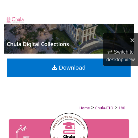
Search
Browse Collections
My Account
×
About
Switch to
desktop
view
Digital Commons Network™
Download
>
>
Home
Chula-ETD
180