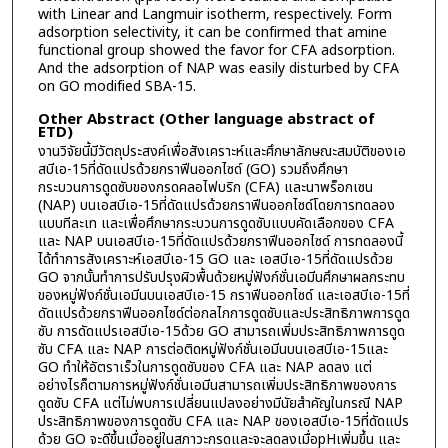
with Linear and Langmuir isotherm, respectively. Form
adsorption selectivity, it can be confirmed that amine
functional group showed the favor for CFA adsorption.
And the adsorption of NAP was easily disturbed by CFA
on GO modified SBA-15.
Other Abstract (Other language abstract of
ETD)
งานวิจัยนี้มีวัตถุประสงค์เพื่อสังเคราะห์และศึกษาลักษณะสมบัติของเอ
สบีเอ-15ที่ดัดแปรด้วยกราฟีนออกไซด์ (GO) รวมถึงศึกษา
กระบวนการดูดซับของกรดคลอไฟบริก (CFA) และนาพร็อกเซน
(NAP) บนเอสบีเอ-15ที่ดัดแปรด้วยกราฟีนออกไซด์โดยการทดลอง
แบบทีละเท และเพื่อศึกษากระบวนการดูดซับแบบคัดเลือกของ CFA
และ NAP บนเอสบีเอ-15ที่ดัดแปรด้วยกราฟีนออกไซด์ การทดลองนี้
ได้ทำการสังเคราะห์เอสบีเอ-15 GO และ เอสบีเอ-15ที่ดัดแปรด้วย
GO จากนั้นทำการปรับปรุงผิวพื้นด้วยหมู่ฟังก์ชั่นเอมีนศึกษาผลกระทบ
ของหมู่ฟังก์ชั่นเอมีนบนเอสบีเอ-15 กราฟีนออกไซด์ และเอสบีเอ-15ที่
ดัดแปรด้วยกราฟีนออกไซด์ต่อกลไกการดูดซับและประสิทธิภาพการดูด
ซับ การดัดแปรเอสบีเอ-15ด้วย GO สามารถเพิ่มประสิทธิภาพการดูด
ซับ CFA และ NAP การต่อติดหมู่ฟังก์ชั่นเอมีนบนเอสบีเอ-15และ
GO ทำให้อัตราเร็วในการดูดซับของ CFA และ NAP ลดลง แต่
อย่างไรก็ตามการหมู่ฟังก์ชั่นเอมีนสามารถเพิ่มประสิทธิภาพของการ
ดูดซับ CFA แต่ไม่พบการเปลี่ยนแปลงอย่างมีนัยสำคัญในกรณี NAP
ประสิทธิภาพของการดูดซับ CFA และ NAP ของเอสบีเอ-15ที่ดัดแปร
ด้วย GO จะดีขึ้นเมื่ออยู่ในสภาวะกรดและจะลดลงเมื่อpHเพิ่มขึ้น และ