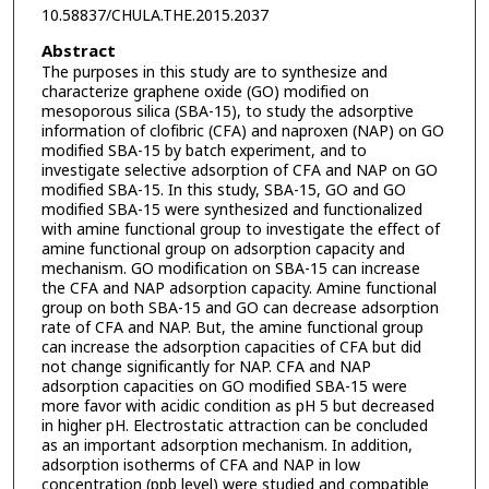
10.58837/CHULA.THE.2015.2037
Abstract
The purposes in this study are to synthesize and
characterize graphene oxide (GO) modified on
mesoporous silica (SBA-15), to study the adsorptive
information of clofibric (CFA) and naproxen (NAP) on GO
modified SBA-15 by batch experiment, and to
investigate selective adsorption of CFA and NAP on GO
modified SBA-15. In this study, SBA-15, GO and GO
modified SBA-15 were synthesized and functionalized
with amine functional group to investigate the effect of
amine functional group on adsorption capacity and
mechanism. GO modification on SBA-15 can increase
the CFA and NAP adsorption capacity. Amine functional
group on both SBA-15 and GO can decrease adsorption
rate of CFA and NAP. But, the amine functional group
can increase the adsorption capacities of CFA but did
not change significantly for NAP. CFA and NAP
adsorption capacities on GO modified SBA-15 were
more favor with acidic condition as pH 5 but decreased
in higher pH. Electrostatic attraction can be concluded
as an important adsorption mechanism. In addition,
adsorption isotherms of CFA and NAP in low
concentration (ppb level) were studied and compatible