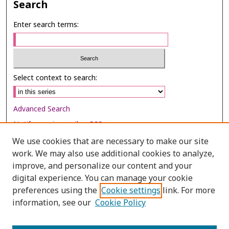
Search
Enter search terms:
Select context to search:
Advanced Search
Notify me via email or
RSS
We use cookies that are necessary to make our site
Browse
work. We may also use additional cookies to analyze,
Collections
improve, and personalize our content and your
digital experience. You can manage your cookie
Disciplines
preferences using the
Cookie settings
link. For more
Authors
information, see our
Cookie Policy
Author Corner