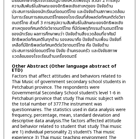
มัธยมศึกษากลุ่มโรงเรียนรัฐบาลจังหวัดเพชรบุรี ส่วนที่ 2 การสรุป
ความสัมพันธ์ในลักษณะของอิทธิพลเชิงสาเหตุของ ปัจจัยด้าน
ประสบการณ์ของนักเรียนต่อดนตรีไทย และปัจจัยด้านสภาพแวดล้อม
ในการเรียนการสอนดนตรีไทยของโรงเรียนที่ส่งผลต่อทัศนคติต่อวิชา
ดนตรีไทย ส่วนที่ 3 การสรุปความสัมพันธ์ในลักษณะของอิทธิพลเชิง
สาเหตุของทัศนคติต่อวิชาดนตรีไทย ที่มีต่อพฤติกรรมด้านดนตรีไทย
ของนักเรียน ผลการศึกษาพบว่า ปัจจัยด้านสิ่งแวดล้อมที่อาศัยมี
อิทธิพลต่อทัศนคติในทุกด้าน รองลงมาคือ ปัจจัยด้านเพื่อน ปัจจัยที่
เหลือที่มีอิทธิพลต่อทัศนคติต่อวิชาดนตรีไทย คือ ปัจจัยด้าน
ประสบการณ์ต่อดนตรีไทย ปัจจัย ด้านครอบครัว และปัจจัยสภาพ
แวดล้อมของโรงเรียนด้านเครื่องดนตรี
Other Abstract (Other language abstract of
ETD)
Factors that affect attitudes and behaviors related to
Thai Music of government secondary school students in
Petchaburi province. The respondents were
Governmental Secondary School student’s level 1-6 in
Petchaburi province that study Thai music subject with
the total number of 377.The instrument was
questionnaires. The statistics used in data analysis were
frequency, percentage, mean, standard deviation and
descriptive data analysis.The factors affected attitude
and behavior related to student that study Thai music
are 1) individual personality 2) student’s Thai music
experience 3) Thai music teaching environment The