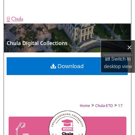
Search
Browse Collections
My Account
×
About
Switch to
Digital Commons Network™
Download
desktop
view
>
>
Home
Chula-ETD
17