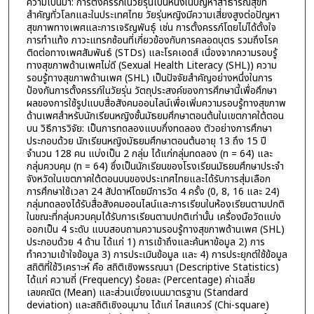
ความเป็นมา: การตั้งครรภ์ในวัยรุ่นเป็นหนึ่งในปัญหาสาธารณสุขที่
สำคัญทั่วโลกและในประเทศไทย วัยรุ่นหญิงมีความเสี่ยงสูงต่อปัญหา
สุขภาพทางเพศและการเจริญพันธุ์ เช่น การตั้งครรภ์โดยไม่ได้ตั้งใจ
การทำแท้ง ภาวะแทรกซ้อนที่เกี่ยวข้องกับการคลอดบุตร รวมถึงโรค
ติดต่อทางเพศสัมพันธ์ (STDs) และโรคเอดส์ เนื่องจากความรอบรู้
ทางสุขภาพด้านเพศไม่ดี (Sexual Health Literacy (SHL)) ความ
รอบรู้ทางสุขภาพด้านเพศ (SHL) เป็นปัจจัยสำคัญอย่างหนึ่งในการ
ป้องกันการตั้งครรภ์ในวัยรุ่น วัตถุประสงค์ของการศึกษานี้เพื่อศึกษา
ผลของการใช้รูปแบบสื่อสังคมออนไลน์เพื่อเพิ่มความรอบรู้ทางสุขภาพ
ด้านเพศสำหรับนักเรียนหญิงชั้นมัธยมศึกษาตอนต้นในเขตภาคใต้ตอน
บน วิธีการวิจัย: เป็นการทดลองแบบกึ่งทดลอง ตัวอย่างการศึกษา
ประกอบด้วย นักเรียนหญิงมัธยมศึกษาตอนต้นอายุ 13 ถึง 15 ปี
จำนวน 128 คน แบ่งเป็น 2 กลุ่ม ได้แก่กลุ่มทดลอง (n = 64) และ
กลุ่มควบคุม (n = 64) ซึ่งเป็นนักเรียนของโรงเรียนมัธยมศึกษาประจำ
จังหวัดในเขตภาคใต้ตอนบนของประเทศไทยและได้รับการสุ่มเลือก
การศึกษาใช้เวลา 24 สัปดาห์โดยมีการวัด 4 ครั้ง (0, 8, 16 และ 24)
กลุ่มทดลองได้รับสื่อสังคมออนไลน์และการเรียนในห้องเรียนตามปกติ
ในขณะที่กลุ่มควบคุมได้รับการเรียนตามปกติเท่านั้น เครื่องมือวัดแบ่ง
ออกเป็น 4 ระดับ แบบสอบถามความรอบรู้ทางสุขภาพด้านเพศ (SHL)
ประกอบด้วย 4 ด้าน ได้แก่ 1) การเข้าถึงและค้นหาข้อมูล 2) การ
ทำความเข้าใจข้อมูล 3) การประเมินข้อมูล และ 4) การประยุกต์ใช้ข้อมูล
สถิติที่ใช้วิเคราะห์ คือ สถิติเชิงพรรณนา (Descriptive Statistics)
ได้แก่ ความถี่ (Frequency) ร้อยละ (Percentage) ค่าเฉลี่ย
เลขคณิต (Mean) และส่วนเบี่ยงเบนมาตรฐาน (Standard
deviation) และสถิติเชิงอนุมาน ได้แก่ ไคสแควร์ (Chi-square)