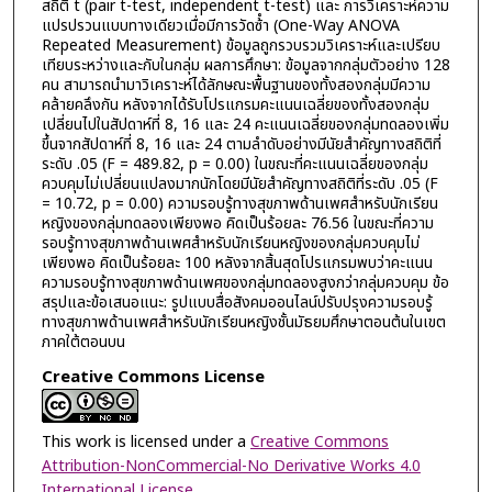
สถิติ t (pair t-test, independent t-test) และ การวิเคราะห์ความ
แปรปรวนแบบทางเดียวเมื่อมีการวัดซ้ํา (One-Way ANOVA
Repeated Measurement) ข้อมูลถูกรวบรวมวิเคราะห์และเปรียบ
เทียบระหว่างและกับในกลุ่ม ผลการศึกษา: ข้อมูลจากกลุ่มตัวอย่าง 128
คน สามารถนำมาวิเคราะห์ได้ลักษณะพื้นฐานของทั้งสองกลุ่มมีความ
คล้ายคลึงกัน หลังจากได้รับโปรแกรมคะแนนเฉลี่ยของทั้งสองกลุ่ม
เปลี่ยนไปในสัปดาห์ที่ 8, 16 และ 24 คะแนนเฉลี่ยของกลุ่มทดลองเพิ่ม
ขึ้นจากสัปดาห์ที่ 8, 16 และ 24 ตามลำดับอย่างมีนัยสำคัญทางสถิติที่
ระดับ .05 (F = 489.82, p = 0.00) ในขณะที่คะแนนเฉลี่ยของกลุ่ม
ควบคุมไม่เปลี่ยนแปลงมากนักโดยมีนัยสำคัญทางสถิติที่ระดับ .05 (F
= 10.72, p = 0.00) ความรอบรู้ทางสุขภาพด้านเพศสำหรับนักเรียน
หญิงของกลุ่มทดลองเพียงพอ คิดเป็นร้อยละ 76.56 ในขณะที่ความ
รอบรู้ทางสุขภาพด้านเพศสำหรับนักเรียนหญิงของกลุ่มควบคุมไม่
เพียงพอ คิดเป็นร้อยละ 100 หลังจากสิ้นสุดโปรแกรมพบว่าคะแนน
ความรอบรู้ทางสุขภาพด้านเพศของกลุ่มทดลองสูงกว่ากลุ่มควบคุม ข้อ
สรุปและข้อเสนอแนะ: รูปแบบสื่อสังคมออนไลน์ปรับปรุงความรอบรู้
ทางสุขภาพด้านเพศสำหรับนักเรียนหญิงชั้นมัธยมศึกษาตอนต้นในเขต
ภาคใต้ตอนบน
Creative Commons License
This work is licensed under a
Creative Commons
Attribution-NonCommercial-No Derivative Works 4.0
International License
.