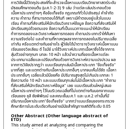
การวิจัยนี้มีวัตถุประสงค์ที่จะสำรวจเนื้อหาแบบเรียนวิทยาศาสตร์ระดับ
มัธยมศึกษาตอนต้น (ม.ศ.1-2-3) 9 เล่ม ว่าแต่ละเล่มประกอบด้วย
เนื้อหาประเภทต่างๆ คือข้อเท็จจริง กฎเกณฑ์ทั่วไปเชิงสรุป คำจำกัด
ความ คำถาม ที่สามารถตอบได้ทันที เพราะมีคำตอบอยู่แล้วในแบบ
เรียน คำถามที่ส่งเสริมให้นักเรียนวิเคราะห์ข้อมูล ข้อความที่ส่งเสริมให้
นักเรียนสรุปด้วยตนเอง ข้อความที่เป็นแนวทางแนะนำให้นักเรียน
ทำการทดลองและวิเคราะห์ผลการทดลอง คำถามประเภทเร้าให้ค้นหา
ความจริงต่อไป และคำถามที่หาเหตุผลจากการทดลองในปริมาณเฉลี่ย
เท่ากัน หรือแตกต่างกันอย่างไร ผู้วิจัยได้นำตารางวิเคราะห์เนื้อหาแบบ
เรียนของวิลเลียม ดี โรมีย์ มาใช้วิเคราะห์ประเภทเนื้อหาซึ่งได้จากการ
สุ่มตัวอย่างทุกบท บทละ 10 หน้า แล้วนำความถี่ของเนื้อหาแต่ละ
ประเภทมาเฉลี่ยและเปรียบเทียบด้วยการวิเคราะห์ความแปรปรวน ผล
จากการวิจัยปรากฏว่า แบบเรียนทุกเล่มมีเนื้อหาประเภท “ข้อเท็จจริง"
มากที่สุด และแตกต่างกับเนื้อหาประเภทอื่นๆ มากจนเห็นได้ชัด เนื้อหา
ประเภทอื่นๆ เฉลี่ยแล้วมีน้อยคือ มีปริมาณสูงสุดไม่เกินประเภทละ 1
ข้อความต่อ 10 หน้า และแบบเรียนทุกเล่มไม่มีเนื้อหาประเภท “คำถาม
ที่ส่งเสริมให้นักเรียนวิเคราะห์ข้อมูล" เลย แบบเรียนส่วนใหญ่เสนอ
เนื้อหาประเภทต่างๆ ไว้ในบริเวณเฉลี่ยที่ไม่แตกต่างกันนอกจากแบบ
เรียนของ ชุลี ชัยพิพัฒน์ และคณะชั้นม.ศ.1 และ ม.ศ.2 เท่านั้นที่มี
ปริมาณเนื้อหาประเภท"ข้อเท็จจริง" มากกว่าแบบเรียนของกระทรวง
ศึกษาธิการในระดับเดียวกันอย่างมีนัยสำคัญทางสถิติที่ระดับ 0.05
Other Abstract (Other language abstract of
ETD)
This study aimed at analyzing and comparing the