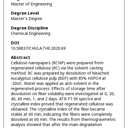
Master of Engineering
Degree Level
Master's Degree
Degree Discipline
Chemical Engineering
DOI
10.58837/CHULA.THE.2020.69
Abstract
Cellulose nanopapers (RCNP) were prepared from
regenerated cellulose (RC) via the solvent casting
method. RC was prepared by dissolution of bleached
eucalyptus cellulose pulp (BEP) with 85% H3PO4 at
-20oC. Water was applied as anti-solvent in the
regenerated process. Effects of storage time after
dissolution on fiber solubility were investigated at 0, 20,
40, 60 min, 1, and 2 days. ATR FT-IR spectra and
crystalline index proved that regenerated cellulose was
obtained. The crystalline index of the fiber became
stable at 60 min, indicating the fibers were completely
dissolved at 60 min. The results from thermogravimetric
analysis showed that after the main degradation