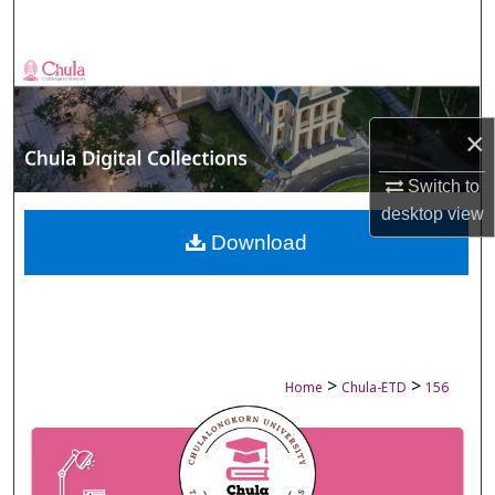
Search
Browse Collections
My Account
×
About
Switch to
desktop
view
Digital Commons Network™
Download
>
>
Home
Chula-ETD
156