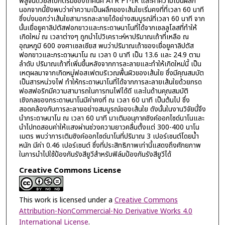
พิสูจน์ด้วยสเปกตรัมของเทคนิค ATR FT-IR และค่าความเป็นผลึก
นอกจากนี้ยังพบว่าค่าความเป็นผลึกของเส้นใยเริ่มคงที่ที่เวลา 60 นาที
ซึ่งบ่งบอกว่าเส้นใยสามารถละลายได้อย่างสมบูรณ์ที่เวลา 60 นาที จาก
นั้นเยื่อยูคาลิปตัสฟอกขาวและกระดาษนาโนที่ได้จากเซลลูโลสที่ทำให้
เกิดใหม่ ณ เวลาต่างๆ ถูกนำไปวิเคราะห์หาปริมาณเถ้าที่เหลือ ณ
อุณหภูมิ 600 องศาเซลเซียส พบว่าปริมาณเถ้าของเยื่อยูคาลิปตัส
ฟอกขาวและกระดาษนาโน ณ เวลา 0 นาที เป็น 13.6 และ 24.9 ตาม
ลำดับ ปริมาณเถ้าที่เพิ่มขึ้นหลังจากการละลายและทำให้เกิดใหม่นี้ เป็น
เหตุผลมาจากเกิดหมู่ฟอสเฟตบริเวณพื้นผิวของเส้นใย ซึ่งมีคุณสมบัต
เป็นสารหน่วงไฟ ทำให้กระดาษนาโนที่ได้จากการละลายเส้นใยด้วยกรด
ฟอสฟอริกมีความสามารถในการทนไฟได้ดี และในด้านคุณสมบัติ
เชิงกลของกระดาษนาโนมีค่าคงที่ ณ เวลา 60 นาที เป็นต้นไป ซึ่ง
สอดคล้องกับการละลายอย่างสมบูรณ์ของเส้นใย ดังนั้นในงานวิจัยนี้จึง
นำกระดาษนาโน ณ เวลา 60 นาที มาเติมอนุภาคซิงค์ออกไซด์นาโนและ
นำไปทดสอบค่าให้แสงผ่านช่วงความยาวคลื่นตั้งแต่ 300-400 นาโน
เมตร พบว่าการเติมซิงค์ออกไซด์นาโนที่ปริมาณ 3 เปอร์เซนต์โดยน้ำ
หนัก มีค่า 0.46 เปอร์เซนต์ ซึ่งที่ประสิทธิภาพเท่านี้แสดงถึงศักยภาพ
ในการนำไปใช้ป้องกันรังสียูวีสำหรับฟิล์มป้องกันรังสียูวีได้
Creative Commons License
This work is licensed under a
Creative Commons
Attribution-NonCommercial-No Derivative Works 4.0
International License
.