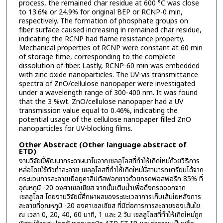
process, the remained char residue at 600 °C was close
to 13.6% or 24.9% for original BEP or RCNP-0 min,
respectively. The formation of phosphate groups on
fiber surface caused increasing in remained char residue,
indicating the RCNP had flame resistance property.
Mechanical properties of RCNP were constant at 60 min
of storage time, corresponding to the complete
dissolution of fiber. Lastly, RCNP-60 min was embedded
with zinc oxide nanoparticles. The UV-vis transmittance
spectra of ZnO/cellulose nanopaper were investigated
under a wavelength range of 300-400 nm. It was found
that the 3 %wt. ZnO/cellulose nanopaper had a UV
transmission value equal to 0.46%, indicating the
potential usage of the cellulose nanopaper filled ZnO
nanoparticles for UV-blocking films.
Other Abstract (Other language abstract of
ETD)
งานวิจัยนี้พัฒนากระดาษนาโนจากเซลลูโลสที่ทำให้เกิดใหม่ด้วยวิธีการ
หล่อโดยใช้ตัวทำละลาย เซลลูโลสที่ทำให้เกิดใหม่นี้สามารถเตรียมได้จาก
กระบวนการละลายเยื่อยูคาลิปตัสฟอกขาวด้วยกรดฟอสฟอริก 85% ที่
อุณหภูมิ -20 องศาเซลเซียส จากนั้นเติมน้ำเพื่อดึงกรดออกจาก
เซลลูโลส โดยงานวิจัยนี้ศึกษาผลของระยะเวลาการเก็บเส้นใยหลังการ
ละลายที่อุณหภูมิ -20 องศาเซลเซียส ที่มีต่อการการละลายของเส้นใย
ณ เวลา 0, 20, 40, 60 นาที, 1 และ 2 วัน เซลลูโลสที่ทำให้เกิดใหม่ถูก