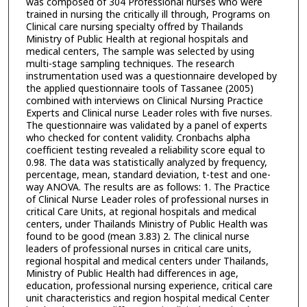
was composed of 304 Professional nurses who were
trained in nursing the critically ill through, Programs on
Clinical care nursing specialty offred by Thailands
Ministry of Public Health at regional hospitals and
medical centers, The sample was selected by using
multi-stage sampling techniques. The research
instrumentation used was a questionnaire developed by
the applied questionnaire tools of Tassanee (2005)
combined with interviews on Clinical Nursing Practice
Experts and Clinical nurse Leader roles with five nurses.
The questionnaire was validated by a panel of experts
who checked for content validity. Cronbachs alpha
coefficient testing revealed a reliability score equal to
0.98. The data was statistically analyzed by frequency,
percentage, mean, standard deviation, t-test and one-
way ANOVA. The results are as follows: 1. The Practice
of Clinical Nurse Leader roles of professional nurses in
critical Care Units, at regional hospitals and medical
centers, under Thailands Ministry of Public Health was
found to be good (mean 3.83) 2. The clinical nurse
leaders of professional nurses in critical care units,
regional hospital and medical centers under Thailands,
Ministry of Public Health had differences in age,
education, professional nursing experience, critical care
unit characteristics and region hospital medical Center