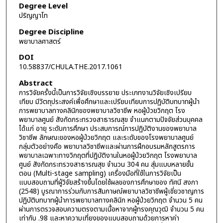
Degree Level
ปริญญาโท
Degree Discipline
พยาบาลศาสตร์
DOI
10.58837/CHULA.THE.2017.1061
Abstract
การวิจัยครั้งนี้เป็นการวิจัยเชิงบรรยาย ประเภทงานวิจัยเชิงเปรียบ
เทียบ มีวัตถุประสงค์เพื่อศึกษาและเปรียบเทียบการปฏิบัติบทบาทผู้นำ
การพยาบาลทางคลินิกของพยาบาลวิชาชีพ หอผู้ป่วยวิกฤต โรง
พยาบาลศูนย์ สังกัดกระทรวงสาธารณสุข จำแนกตามปัจจัยส่วนบุคคล
ได้แก่ อายุ ระดับการศึกษา ประสบการณ์การปฏิบัติงานของพยาบาล
วิชาชีพ ลักษณะของหอผู้ป่วยวิกฤต และระดับของโรงพยาบาลศูนย์
กลุ่มตัวอย่างคือ พยาบาลวิชาชีพและผ่านการฝึกอบรมหลักสูตรการ
พยาบาลเฉพาะทางวิกฤตที่ปฏิบัติงานในหอผู้ป่วยวิกฤต โรงพยาบาล
ศูนย์ สังกัดกระทรวงสาธารณสุข จำนวน 304 คน สุ่มแบบหลายขั้น
ตอน (Multi-stage sampling) เครื่องมือที่ใช้ในการวิจัยเป็น
แบบสอบถามที่ผู้วิจัยสร้างขึ้นโดยใช้ผลของการศึกษาของ ทัศนี สงกา
(2548) บูรณาการร่วมกับการสัมภาษณ์พยาบาลวิชาชีพผู้เชี่ยวชาญการ
ปฏิบัติบทบาทผู้นำการพยาบาลทางคลินิก หอผู้ป่วยวิกฤต จำนวน 5 คน
ผ่านการตรวจสอบความตรงตามเนื้อหาจากผู้ทรงคุณวุฒิ จำนวน 5 คน
เท่ากับ .98 และหาความเที่ยงของแบบสอบถามด้วยการหาค่า