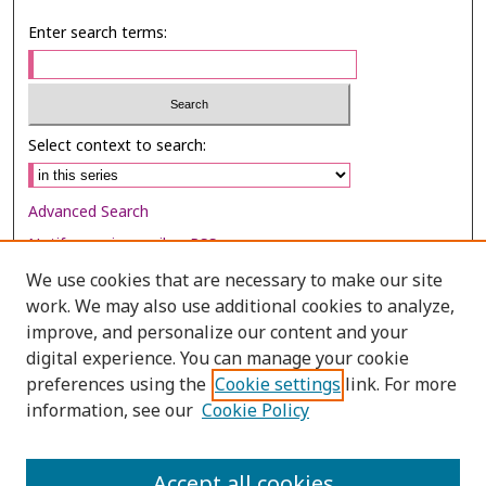
Enter search terms:
Select context to search:
Advanced Search
Notify me via email or
RSS
We use cookies that are necessary to make our site
Browse
work. We may also use additional cookies to analyze,
Collections
improve, and personalize our content and your
digital experience. You can manage your cookie
Disciplines
preferences using the
Cookie settings
link. For more
Authors
information, see our
Cookie Policy
Author Corner
Author FAQ
Accept all cookies