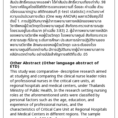
สัมประสิทธิ์ครอนบาคแอลฟา ได้ค่าสัมประสิทธิ์ความเที่ยงเท่ากับ .98
วิเคราะห์ข้อมูลโดยใช้สถิติการแจกแจงความถี่ ร้อยละ ค่าเฉลี่ย ส่วน
เบี่ยงเบนมาตรฐาน สถิติทดสอบที (t-test statistic) การวิเคราะห์
ความแปรปรวนทางเดียว (One way ANOVA) ผลการวิจัยสรุปได้
ดังนี้ 1. การปฏิบัติบทบาทผู้นำการพยาบาลทางคลินิกของพยาบาล
วิชาชีพหอผู้ป่วยวิกฤตโรงพยาบาลศูนย์ สังกัดกระทรวงสาธารณสุข
โดยรวมอยู่ในระดับมาก (ค่าเฉลี่ย 3.83) 2. ผู้นำการพยาบาลทางคลินิก
ของพยาบาลวิชาชีพ หอผู้ป่วยวิกฤต โรงพยาบาลศูนย์ สังกัดกระทรวง
สาธารณสุข ที่มีอายุ ระดับการศึกษา ประสบการณ์การปฏิบัติงานของ
พยาบาลวิชาชีพ ลักษณะของหอผู้ป่วยวิกฤต และระดับของโรง
พยาบาลศูนย์ที่แตกต่างกัน มีการปฏิบัติบทบาทผู้นำการพยาบาลทาง
คลินิกแตกต่างกัน อย่างมีนัยสำคัญทางสถิติที่ระดับ .05
Other Abstract (Other language abstract of
ETD)
This study was comparative- descriptive research aimed
at studying and comparing the clinical nurse leader roles
of professional nurses in the critical care units, at
regional hospitals and medical centers, under Thailands
Ministry of Public Health, In the research setting nursing
roles at the aforementioned units were classified by
personal factors such as the age, education, and
experience of professional nurses, and the
characteristics of Critical Care Unit at Regional Hospitals
and Medical Centers in different regions. The sample