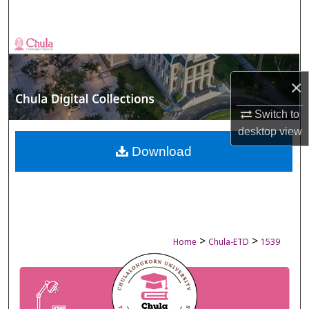
Search
Browse Collections
My Account
×
Switch to
About
desktop
view
Digital Commons Network™
Download
>
>
Home
Chula-ETD
1539