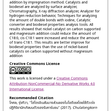
addition by impregnation method. Catalysts and
biodiesel are analyzed by surface analyzer,
Chromatography, X-ray diffraction analyzer, Analyzer for
hydrogen reduction behavior, Techniques for analyzing
the amount of double bonds with iodine, Catalytic
converter and biodiesel properties analysis tools. All
results showed that nickel catalyst on carbon supported
and magnesium addition could reduce the amount of
C18:0, cis-C18:1 were increased and reduce the amount
of trans-C18:1. This results are better improve for
biodiesel properties than the use of nickel-based
catalysts on carbon supported without magnesium
addition
Creative Commons License
This work is licensed under a
Creative Commons
Attribution-NonCommercial-No Derivative Works 4.0
International License
.
Recommended Citation
โกศล, รุ่งทิวา, "ไฮโดรจิเนชันบางส่วนของไบโอดีเซลโดยใช้ตัวเร่ง
ปฏิกิริยานิกเกิลบนตัวรองรับคาร์บอน" (2017).
Chulalongkorn