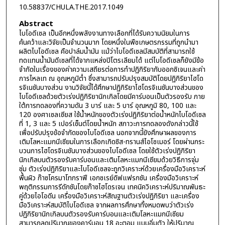
10.58837/CHULA.THE.2017.1049
Abstract
ไบโอดีเซล เป็นอีกหนึ่งพลังงานทางเลือกที่ได้รับความนิยมในการ
ค้นคว้าและวิจัยเป็นจำนวนมาก โดยหนึ่งในพืชเกษตรกรรมที่ถูกนำมา
ผลิตไบโอดีเซล คือปาล์มน้ำมัน แม้ว่าไบโอดีเซลมีสมบัติที่สามารถใช้
ทดแทนน้ำมันดีเซลที่ได้จากแหล่งปิโตรเลียมได้ แต่ไบโอดีเซลก็ยังมีข้อ
จำกัดในเรื่องของค่าความเสถียรต่อการทำปฏิกิริยากับออกซิเจนและค่า
การไหลเท ณ อุณหภูมิต่ำ ซึ่งสามารถปรับปรุงสมบัติโดยปฏิกิริยาไฮโด
รจิเนชันบางส่วน งานวิจัยนี้ได้ศึกษาปฏิกิริยาไฮโดรจิเนชันบางส่วนของ
ไบโอดีเซลด้วยตัวเร่งปฏิกิริยานิกเกิลโดยมีคาร์บอนเป็นตัวรองรับ ภาย
ใต้การทดลองที่ความดัน 3 บาร์ และ 5 บาร์ อุณหภูมิ 80, 100 และ
120 องศาเซลเซียส ใช้น้ำหนักของตัวเร่งปฏิกิริยาต่อน้ำหนักไบโอดีเซล
ที่ 1, 3 และ 5 เปอร์เซ็นต์โดยน้ำหนัก สภาวะการทดลองดังกล่าวนี้ใช้
เพื่อปรับปรุงข้อจำกัดของไบโอดีเซล นอกจากนี้ยังศึกษาผลของการ
เติมโลหะแมกนีเซียมในการเลือกเกิดซิส-ทรานส์ไอโซเมอร์ โดยผ่านกระ
บวนการไฮโดรจิเนชันบางส่วนของไบโอดีเซล โดยใช้ตัวเร่งปฏิกิริยา
นิกเกิลบนตัวรองรับคาร์บอนและเติมโลหะแมกนีเซียมด้วยวิธีการจุ่ม
ชุ่ม ตัวเร่งปฏิกิริยาและไบโอดีเซลจะถูกวิเคราะห์ด้วยเครื่องมือวิเคราะห์
พื้นผิว ก๊าซโครมาโทกราฟี เอกซเรย์ดิฟแฟรกชัน เครื่องมือวิเคราะห์
พฤติกรรมการรีดักชันโดยก๊าซไฮโดรเจน เทคนิควิเคราะห์ปริมาณพันธะ
คู่ด้วยไอโอดีน เครื่องมือวิเคราะห์สัณฐานตัวเร่งปฏิกิริยา และเครื่อง
มือวิเคราะห์สมบัติไบโอดีเซล จากผลการศึกษาทั้งหมดพบว่าตัวเร่ง
ปฏิกิริยานิกเกิลบนตัวรองรับคาร์บอนและเติมโลหะแมกนีเซียม
สามารถลดปริมาณของคาร์บอน 18 อะตอม แบบอิ่มตัว ให้ปริมาณ