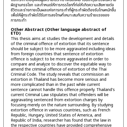
ผิดฐานกรรโชก และกำหนดให้การกรรโชกที่ก่อให้เกิดความเสียหายต่อ
ชีวิตและร่างกายเป็นผลแห่งการกระทำที่ผู้กระทำผิดต้องรับโทษหนักขึ้น
เพื่อให้ผู้กระทำผิดได้รับการลงโทษที่เหมาะสมกับความร้ายแรงของ
การกระทำ
Other Abstract (Other language abstract of
ETD)
This thesis aims at studies the development and details
of the criminal offence of extortion that its sentence
should be subject to be more aggravated including ideas
from foreign countries that sentence of extortion
offence is subject to be more aggravated in order to
compare and analyze to discover the equitable way to
amend the criminal offence of extortion of the Thai
Criminal Code. The study reveals that commission an
extortion in Thailand has become more serious and
more complicated than in the past while current
sentence cannot handle this offence properly. Thailand's
current Criminal Law stipulates that offenders will be
aggravating sentenced from extortion charges by
focusing merely on the nature surrounding. By studying
extortion offence in various countries, such as French
Republic, Hungary, United States of America, and
Republic of India, researcher has found that the law in
the respective countries have provided comprehensive