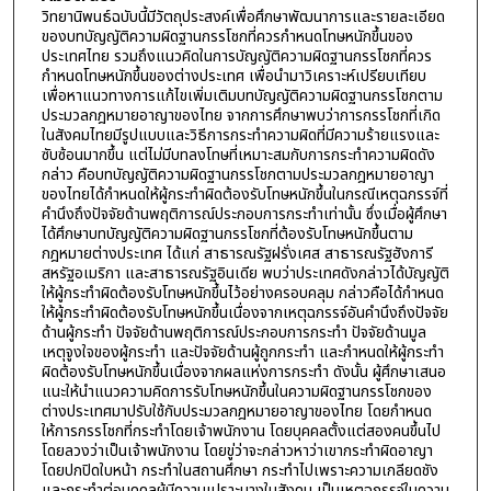
วิทยานิพนธ์ฉบับนี้มีวัตถุประสงค์เพื่อศึกษาพัฒนาการและรายละเอียด
ของบทบัญญัติความผิดฐานกรรโชกที่ควรกำหนดโทษหนักขึ้นของ
ประเทศไทย รวมถึงแนวคิดในการบัญญัติความผิดฐานกรรโชกที่ควร
กำหนดโทษหนักขึ้นของต่างประเทศ เพื่อนำมาวิเคราะห์เปรียบเทียบ
เพื่อหาแนวทางการแก้ไขเพิ่มเติมบทบัญญัติความผิดฐานกรรโชกตาม
ประมวลกฎหมายอาญาของไทย จากการศึกษาพบว่าการกรรโชกที่เกิด
ในสังคมไทยมีรูปแบบและวิธีการกระทำความผิดที่มีความร้ายแรงและ
ซับซ้อนมากขึ้น แต่ไม่มีบทลงโทษที่เหมาะสมกับการกระทำความผิดดัง
กล่าว คือบทบัญญัติความผิดฐานกรรโชกตามประมวลกฎหมายอาญา
ของไทยได้กำหนดให้ผู้กระทำผิดต้องรับโทษหนักขึ้นในกรณีเหตุฉกรรจ์ที่
คำนึงถึงปัจจัยด้านพฤติการณ์ประกอบการกระทำเท่านั้น ซึ่งเมื่อผู้ศึกษา
ได้ศึกษาบทบัญญัติความผิดฐานกรรโชกที่ต้องรับโทษหนักขึ้นตาม
กฎหมายต่างประเทศ ได้แก่ สาธารณรัฐฝรั่งเศส สาธารณรัฐฮังการี
สหรัฐอเมริกา และสาธารณรัฐอินเดีย พบว่าประเทศดังกล่าวได้บัญญัติ
ให้ผู้กระทำผิดต้องรับโทษหนักขึ้นไว้อย่างครอบคลุม กล่าวคือได้กำหนด
ให้ผู้กระทำผิดต้องรับโทษหนักขึ้นเนื่องจากเหตุฉกรรจ์อันคำนึงถึงปัจจัย
ด้านผู้กระทำ ปัจจัยด้านพฤติการณ์ประกอบการกระทำ ปัจจัยด้านมูล
เหตุจูงใจของผู้กระทำ และปัจจัยด้านผู้ถูกกระทำ และกำหนดให้ผู้กระทำ
ผิดต้องรับโทษหนักขึ้นเนื่องจากผลแห่งการกระทำ ดังนั้น ผู้ศึกษาเสนอ
แนะให้นำแนวความคิดการรับโทษหนักขึ้นในความผิดฐานกรรโชกของ
ต่างประเทศมาปรับใช้กับประมวลกฎหมายอาญาของไทย โดยกำหนด
ให้การกรรโชกที่กระทำโดยเจ้าพนักงาน โดยบุคคลตั้งแต่สองคนขึ้นไป
โดยลวงว่าเป็นเจ้าพนักงาน โดยขู่ว่าจะกล่าวหาว่าเขากระทำผิดอาญา
โดยปกปิดใบหน้า กระทำในสถานศึกษา กระทำไปเพราะความเกลียดชัง
และกระทำต่อบุคคลผู้มีความเปราะบางในสังคม เป็นเหตุฉกรรจ์ในความ