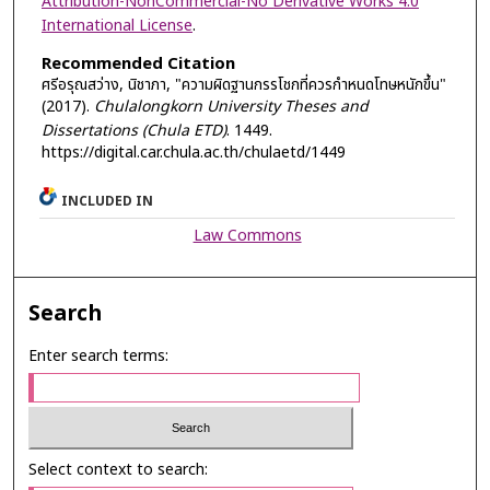
Attribution-NonCommercial-No Derivative Works 4.0
International License
.
Recommended Citation
ศรีอรุณสว่าง, นิชาภา, "ความผิดฐานกรรโชกที่ควรกำหนดโทษหนักขึ้น"
(2017).
Chulalongkorn University Theses and
Dissertations (Chula ETD)
. 1449.
https://digital.car.chula.ac.th/chulaetd/1449
INCLUDED IN
Law Commons
Search
Enter search terms:
Select context to search: