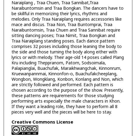
Naraiplang , Traa Chuen, Traa Sannibat,Traa
Naraibuntomsin and Traa Bongkan. The dancers have to
be skillful in memorizing their lyrics, rhythms and
melodies. Only Traa Naraiplang requires accessories like
mace and discus. Traa Non, Traa Buntomprai, Traa
Naraibuntomsin, Traa Chuen and Traa Sannibat require
sitting dancing poses; Traa Nimit, Traa Bongkan and
Traa Naraiplang standing poses. Each dance pattern
comprises 32 poses including those leaning the body to
the side and those turning the body along either with
lyrics or with melody. Their age-old 14 poses called Plang
Kru including Theppranom, Patom, Sodsoimala,
Palapianglai, Buachufak, Maraikhwangchak, Kinnonrum,
Kruewanpannmai, Kinnonfon-o, Buachufakcheeplang,
Wongbon, Wongklang, Konbon, Konlang and Non, which
are strictly followed and performed. Each pattern is
chosen according to the purpose of the show. Presently,
these patterns are requirements for those studying
performing arts especially the male characters in Khon.
If they want a leading role, they have to perform all 8
pieces very well and the pieces will be here to stay.
Creative Commons License