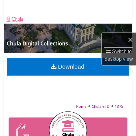
Search
Browse Collections
My Account
×
About
Switch to
desktop
view
Digital Commons Network™
Download
>
>
Home
Chula-ETD
1375