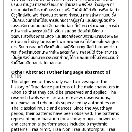
ประนม ท่าปฐม ท่าสอดสร้อยมาลา ท่าผาลาเพียงไหล่ ท่าบัวชูฝัก ท่า
นารายณ์ขว้างจักร ท่ากินนรรำ ท่าเครือวัลย์พันไม้ ท่ากินนรฟ้อนโอ่ ท่า
บัวชูฝักส่งจีบหลัง ท่าวงบน วงกลาง ท่ากรบน ท่ากรล่าง ท่านอน ซึ่ง
เป็นกระบวนท่ารำที่ได้รับการสืบทอดจากรุ่นสู่รุ่น และถือปฏิบัติอย่าง
เคร่งครัดตามแบบแผน สืบทอดกันต่อมาที่เรียกว่า รำเพลงครู การนำ
หน้าพาทย์เพลงตระไปใช้สำหรับการแสดง ต้องนำไปใช้ตาม
วัตถุประสงค์ของการแสดง และสอดคล้องตามความหมายของเพลง
หน้าพาทย์ ในปัจจุบันการรำหน้าพาทย์เพลงตระ ได้สืบทอดในหลักสูตร
การเรียนการสอนเป็นวิชาบังคับของผู้เรียนนาฏยศิลป์ โดยเฉพาะโขน
พระ ต้องรำหมวดหน้าพาทย์เพลงตระทั้ง 8 เพลงนี้ได้ จึงจะสามารถ
เป็นผู้แสดงในบทบาทตัวละครที่สำคัญได้ดี และมีแนวโน้มว่ากระบวนท่า
รำนี้ยังคงสืบทอดต่อไปในอนาคต
Other Abstract (Other language abstract of
ETD)
The objective of this study was to investigate the
history of Traa dance patterns of the male characters in
Khon so that they could be preserved and applied. The
research tools were literature review, observations,
interviews and rehearsals supervised by authorities on
Thai classical music and dances. Since the Ayutthaya
period, their patterns have been observed. The patterns
representing preparation for a show, magical power use
and ceremonial performances included 8 rhythmic
patterns: Traa Nimit, Traa Non Traa Buntomprai, Traa