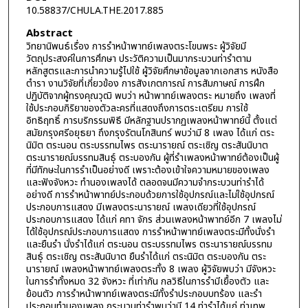
10.58837/CHULA.THE.2017.885
Abstract
วิทยานิพนธ์เรื่อง การรำหน้าพาทย์เพลงตระโขนพระ ผู้วิจัยมี
วัตถุประสงค์ในการศึกษา ประวัติความเป็นมากระบวนท่ารำตาม
หลักสูตรและการนำความรู้ไปใช้ ผู้วิจัยศึกษาข้อมูลจากเอกสาร หนังสือ
ตำรา งานวิจัยที่เกี่ยวข้อง การสังเกตการณ์ การสัมภาษณ์ การฝึก
ปฏิบัติจากผู้ทรงคุณวุฒิ พบว่า หน้าพาทย์เพลงตระ หมายถึง เพลงที่
ใช้ประกอบกิริยาของตัวละครที่แสดงถึงการตระเตรียม การใช้
อิทธิฤทธิ์ การบริกรรมพิธี มีหลักฐานปรากฏเพลงหน้าพาทย์นี้ ตั้งแต่
สมัยกรุงศรีอยุธยา ถึงกรุงรัตนโกสินทร์ พบว่ามี 8 เพลง ได้แก่ ตระ
นิมิต ตระนอน ตระบรรทมไพร ตระนารายณ์ ตระเชิญ ตระสันนิบาต
ตระนารายณ์บรรทมสินธุ์ ตระบองกัน ผู้ที่รำเพลงหน้าพาทย์ต้องเป็นผู้
ที่มีทักษะในการรำเป็นอย่างดี เพราะต้องเข้าใจความหมายของเพลง
และฟังจังหวะ ทำนองเพลงได้ ตลอดจนมีความจำกระบวนท่ารำได้
อย่างดี การรำหน้าพาทย์ประกอบด้วยการใช้อุปกรณ์และไม่ใช้อุปกรณ์
ประกอบการแสดง มีเพลงตระนารายณ์ เพลงเดียวที่ใช้อุปกรณ์
ประกอบการแสดง ได้แก่ คทา จักร ส่วนเพลงหน้าพาทย์อีก 7 เพลงไม่
ได้ใช้อุปกรณ์ประกอบการแสดง การรำหน้าพาทย์เพลงตระมีทั้งนั่งรำ
และยืนรำ นั่งรำได้แก่ ตระนอน ตระบรรทมไพร ตระนารายณ์บรรทม
สินธุ์ ตระเชิญ ตระสันนิบาต ยืนรำได้แก่ ตระนิมิต ตระบองกัน ตระ
นารายณ์ เพลงหน้าพาทย์เพลงตระทั้ง 8 เพลง ผู้วิจัยพบว่า มีจังหวะ
ในการรำทั้งหมด 32 จังหวะ ที่เท่ากัน กลวิธีในการรำมีเยื้องตัว และ
ย้อนตัว การรำหน้าพาทย์เพลงตระมีทั้งรำประกอบบทร้อง และรำ
ประกอบทำนองเพลง กระบวนท่ารำพบว่ามี 14 ท่ารำได้แก่ ท่าเทพ