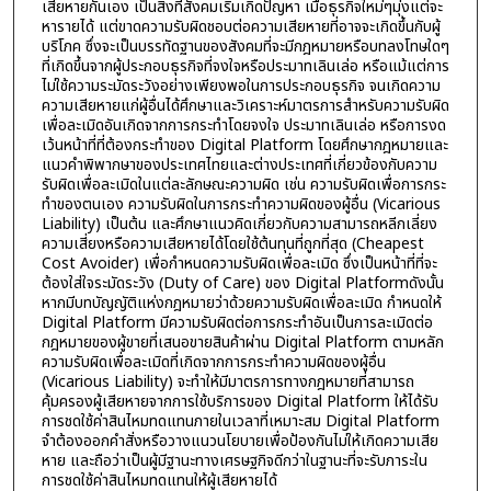
เสียหายกันเอง เป็นสิ่งที่สังคมเริ่มเกิดปัญหา เมื่อธุรกิจใหม่ๆมุ่งแต่จะ
หารายได้ แต่ขาดความรับผิดชอบต่อความเสียหายที่อาจจะเกิดขึ้นกับผู้
บริโภค ซึ่งจะเป็นบรรทัดฐานของสังคมที่จะมีกฎหมายหรือบทลงโทษใดๆ
ที่เกิดขึ้นจากผู้ประกอบธุรกิจที่จงใจหรือประมาทเลินเล่อ หรือแม้แต่การ
ไม่ใช้ความระมัดระวังอย่างเพียงพอในการประกอบธุรกิจ จนเกิดความ
ความเสียหายแก่ผู้อื่นได้ศึกษาและวิเคราะห์มาตรการสำหรับความรับผิด
เพื่อละเมิดอันเกิดจากการกระทำโดยจงใจ ประมาทเลินเล่อ หรือการงด
เว้นหน้าที่ที่ต้องกระทำของ Digital Platform โดยศึกษากฎหมายและ
แนวคำพิพากษาของประเทศไทยและต่างประเทศที่เกี่ยวข้องกับความ
รับผิดเพื่อละเมิดในแต่ละลักษณะความผิด เช่น ความรับผิดเพื่อการกระ
ทำของตนเอง ความรับผิดในการกระทำความผิดของผู้อื่น (Vicarious
Liability) เป็นต้น และศึกษาแนวคิดเกี่ยวกับความสามารถหลีกเลี่ยง
ความเสี่ยงหรือความเสียหายได้โดยใช้ต้นทุนที่ถูกที่สุด (Cheapest
Cost Avoider) เพื่อกำหนดความรับผิดเพื่อละเมิด ซึ่งเป็นหน้าที่ที่จะ
ต้องใส่ใจระมัดระวัง (Duty of Care) ของ Digital Platformดังนั้น
หากมีบทบัญญัติแห่งกฎหมายว่าด้วยความรับผิดเพื่อละเมิด กำหนดให้
Digital Platform มีความรับผิดต่อการกระทำอันเป็นการละเมิดต่อ
กฎหมายของผู้ขายที่เสนอขายสินค้าผ่าน Digital Platform ตามหลัก
ความรับผิดเพื่อละเมิดที่เกิดจากการกระทำความผิดของผู้อื่น
(Vicarious Liability) จะทำให้มีมาตรการทางกฎหมายที่สามารถ
คุ้มครองผู้เสียหายจากการใช้บริการของ Digital Platform ให้ได้รับ
การชดใช้ค่าสินไหมทดแทนภายในเวลาที่เหมาะสม Digital Platform
จำต้องออกคำสั่งหรือวางแนวนโยบายเพื่อป้องกันไม่ให้เกิดความเสีย
หาย และถือว่าเป็นผู้มีฐานะทางเศรษฐกิจดีกว่าในฐานะที่จะรับภาระใน
การชดใช้ค่าสินไหมทดแทนให้ผู้เสียหายได้