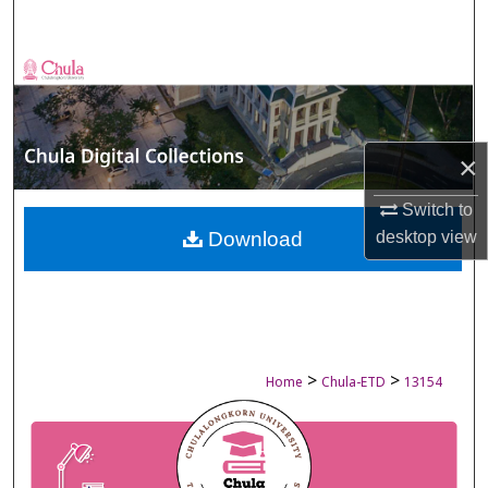
Search
Browse Collections
My Account
×
About
Switch to
Digital Commons Network™
desktop
view
Download
>
>
Home
Chula-ETD
13154