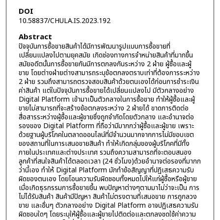
DOI
10.58837/CHULA.IS.2023.192
Abstract
ปัจจุบันการซื้อขายสินค้าได้มีการพัฒนารูปแบบการซื้อขายที่
เปลี่ยนแปลงไปตามยุคสมัย เกิดช่องทางการจำหน่ายสินค้าที่มากขึ้น
สมัยอดีตนั้นการซื้อขายกันมีการตกลงกันระหว่าง 2 ฝ่าย ผู้ซื้อและผู้
ขาย โดยต่างฝ่ายต่างสามารถระบุข้อตกลงตราบเท่าที่ต้องการระหว่าง
2 ฝ่าย รวมถึงสามารถตรวจสอบสินค้าด้วยตนเองได้ก่อนการชำระเงิน
ค่าสินค้า แต่ในปัจจุบันการซื้อขายได้เปลี่ยนแปลงไป มีตัวกลางอย่าง
Digital Platform เข้ามาเป็นตัวกลางในการซื้อขาย ทำให้ผู้ซื้อและผู้
ขายไม่สามารถที่จะสร้างข้อตกลงระหว่าง 2 ฝ่ายได้ ขาดการติดต่อ
สื่อสารระหว่างผู้ซื้อและผู้ขายซึ่งถูกจำกัดโดยตัวกลาง และอำนาจต่อ
รองของ Digital Platform ที่ถือว่ามีมากกว่าผู้ซื้อและผู้ขาย เพราะ
ด้วยฐานผู้บริโภคในตลาดออนไลน์ที่มีจำนวนมากจากการไม่มีขอบเขต
ของสถานที่ในการเสนอขายสินค้า ทำให้เกิดกลุ่มของผู้บริโภคที่มีทั้ง
ภายในประเทศและต่างประเทศ รวมถึงความสามารถที่จะตอบสนอง
ลูกค้าที่สนใจสินค้าได้ตลอดเวลา (24 ชั่วโมง)ด้วยอำนาจต่อรองที่มากก
ว่านี้เอง ทำให้ Digital Platform มักทำข้อสัญญาที่ปฏิเสธความรับ
ผิดของตนเอง โดยโอนความรับผิดชอบทั้งหมดไปให้แก่ผู้ซื้อหรือผู้ขาย
เมื่อเกิดธุรกรรมการซื้อขายขึ้น พบปัญหาต่างๆตามมาไม่ว่าจะเป็น การ
ไม่ได้รับสินค้า สินค้ามีปัญหา สินค้าไม่ตรงตามที่เสนอขาย การถูกลวง
ขาย และอื่นๆ ตัวกลางอย่าง Digital Platform อาจปฏิเสธความรับ
ผิดชอบใดๆ โดยระบุให้ผู้ซื้อและผู้ขายไปติดต่อและตกลงชดใช้ค่าความ