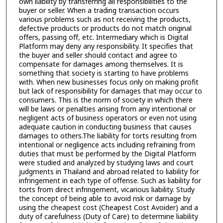
own liability by transferring all responsibilities to the
buyer or seller. When a trading transaction occurs
various problems such as not receiving the products,
defective products or products do not match original
offers, passing off, etc. Intermediary which is Digital
Platform may deny any responsibility. It specifies that
the buyer and seller should contact and agree to
compensate for damages among themselves. It is
something that society is starting to have problems
with. When new businesses focus only on making profit
but lack of responsibility for damages that may occur to
consumers. This is the norm of society in which there
will be laws or penalties arising from any intentional or
negligent acts of business operators or even not using
adequate caution in conducting business that causes
damages to others.The liability for torts resulting from
intentional or negligence acts including refraining from
duties that must be performed by the Digital Platform
were studied and analyzed by studying laws and court
judgments in Thailand and abroad related to liability for
infringement in each type of offense. Such as liability for
torts from direct infringement, vicarious liability. Study
the concept of being able to avoid risk or damage by
using the cheapest cost (Cheapest Cost Avoider) and a
duty of carefulness (Duty of Care) to determine liability