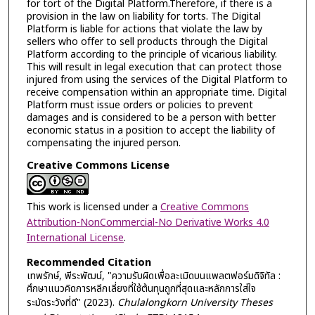
for tort of the Digital Platform.Therefore, if there is a
provision in the law on liability for torts. The Digital
Platform is liable for actions that violate the law by
sellers who offer to sell products through the Digital
Platform according to the principle of vicarious liability.
This will result in legal execution that can protect those
injured from using the services of the Digital Platform to
receive compensation within an appropriate time. Digital
Platform must issue orders or policies to prevent
damages and is considered to be a person with better
economic status in a position to accept the liability of
compensating the injured person.
Creative Commons License
This work is licensed under a
Creative Commons
Attribution-NonCommercial-No Derivative Works 4.0
International License
.
Recommended Citation
เทพรักษ์, พีระพัฒน์, "ความรับผิดเพื่อละเมิดบนแพลตฟอร์มดิจิทัล :
ศึกษาแนวคิดการหลีกเลี่ยงที่ใช้ต้นทุนถูกที่สุดและหลักการใส่ใจ
ระมัดระวังที่ดี" (2023).
Chulalongkorn University Theses