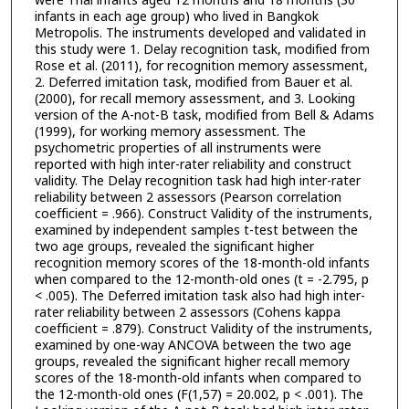
were Thai infants aged 12 months and 18 months (30
infants in each age group) who lived in Bangkok
Metropolis. The instruments developed and validated in
this study were 1. Delay recognition task, modified from
Rose et al. (2011), for recognition memory assessment,
2. Deferred imitation task, modified from Bauer et al.
(2000), for recall memory assessment, and 3. Looking
version of the A-not-B task, modified from Bell & Adams
(1999), for working memory assessment. The
psychometric properties of all instruments were
reported with high inter-rater reliability and construct
validity. The Delay recognition task had high inter-rater
reliability between 2 assessors (Pearson correlation
coefficient = .966). Construct Validity of the instruments,
examined by independent samples t-test between the
two age groups, revealed the significant higher
recognition memory scores of the 18-month-old infants
when compared to the 12-month-old ones (t = -2.795, p
< .005). The Deferred imitation task also had high inter-
rater reliability between 2 assessors (Cohens kappa
coefficient = .879). Construct Validity of the instruments,
examined by one-way ANCOVA between the two age
groups, revealed the significant higher recall memory
scores of the 18-month-old infants when compared to
the 12-month-old ones (F(1,57) = 20.002, p < .001). The