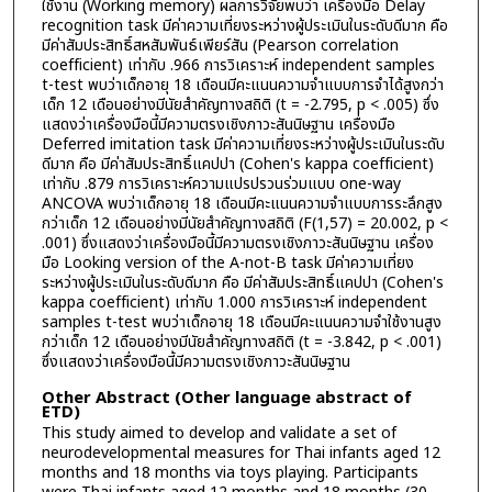
ใช้งาน (Working memory) ผลการวิจัยพบว่า เครื่องมือ Delay
recognition task มีค่าความเที่ยงระหว่างผู้ประเมินในระดับดีมาก คือ
มีค่าสัมประสิทธิ์สหสัมพันธ์เพียร์สัน (Pearson correlation
coefficient) เท่ากับ .966 การวิเคราะห์ independent samples
t-test พบว่าเด็กอายุ 18 เดือนมีคะแนนความจำแบบการจำได้สูงกว่า
เด็ก 12 เดือนอย่างมีนัยสำคัญทางสถิติ (t = -2.795, p < .005) ซึ่ง
แสดงว่าเครื่องมือนี้มีความตรงเชิงภาวะสันนิษฐาน เครื่องมือ
Deferred imitation task มีค่าความเที่ยงระหว่างผู้ประเมินในระดับ
ดีมาก คือ มีค่าสัมประสิทธิ์แคปปา (Cohen's kappa coefficient)
เท่ากับ .879 การวิเคราะห์ความแปรปรวนร่วมแบบ one-way
ANCOVA พบว่าเด็กอายุ 18 เดือนมีคะแนนความจำแบบการระลึกสูง
กว่าเด็ก 12 เดือนอย่างมีนัยสำคัญทางสถิติ (F(1,57) = 20.002, p <
.001) ซึ่งแสดงว่าเครื่องมือนี้มีความตรงเชิงภาวะสันนิษฐาน เครื่อง
มือ Looking version of the A-not-B task มีค่าความเที่ยง
ระหว่างผู้ประเมินในระดับดีมาก คือ มีค่าสัมประสิทธิ์แคปปา (Cohen's
kappa coefficient) เท่ากับ 1.000 การวิเคราะห์ independent
samples t-test พบว่าเด็กอายุ 18 เดือนมีคะแนนความจำใช้งานสูง
กว่าเด็ก 12 เดือนอย่างมีนัยสำคัญทางสถิติ (t = -3.842, p < .001)
ซึ่งแสดงว่าเครื่องมือนี้มีความตรงเชิงภาวะสันนิษฐาน
Other Abstract (Other language abstract of
ETD)
This study aimed to develop and validate a set of
neurodevelopmental measures for Thai infants aged 12
months and 18 months via toys playing. Participants