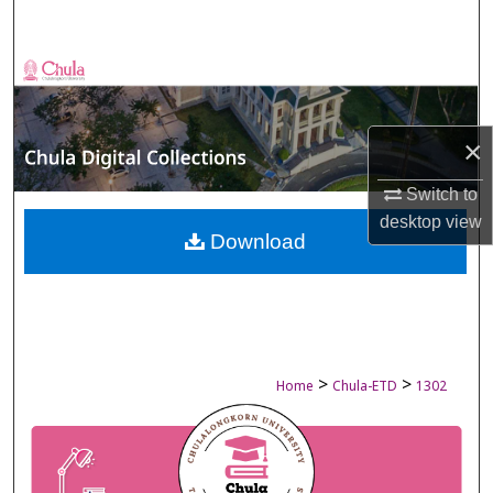
Search
Browse Collections
My Account
×
About
Switch to
desktop
view
Digital Commons Network™
Download
>
>
Home
Chula-ETD
1302