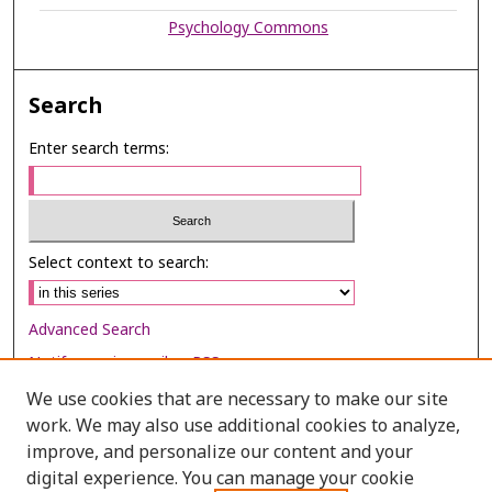
Psychology Commons
Search
Enter search terms:
Select context to search:
Advanced Search
Notify me via email or
RSS
We use cookies that are necessary to make our site
Browse
work. We may also use additional cookies to analyze,
Collections
improve, and personalize our content and your
digital experience. You can manage your cookie
Disciplines