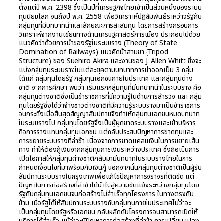
ตั้งแต่ปี พ.ศ. 2398 ซึ่งเป็นปีที่เศรษฐกิจไทยเข้าเป็นส่วนหนึ่งของระบบ
ทุนนิยมโลก จนถึงปี พ.ศ. 2558 เพื่อวิเคราะห์ปฏิสัมพันธ์ระหว่างรัฐกับ
กลุ่มทุนที่มีบทบาทนำและลักษณะการสะสมทุน โดยการสร้างกรอบการ
วิเคราะห์จากงานเขียนทางด้านเศรษฐศาสตร์การเมือง ประกอบไปด้วย
แนวคิดว่าด้วยการนำของรัฐในระบบราง (Theory of State
Domination of Railways) แนวคิดม้าสามขา (Tripod
Structure) ของ Suehiro Akira และงานของ J. Allen Whitt ซึ่งจะ
แบ่งกลุ่มทุนระบบรางในแต่ละยุคตามบทบาทการนำออกเป็น 3 กลุ่ม
ได้แก่ กลุ่มทุนโดยรัฐ กลุ่มทุนเอกชนภายในประเทศ และกลุ่มทุนต่าง
ชาติ จากการศึกษา พบว่า เริ่มแรกกลุ่มทุนที่มีบทบาทนำในระบบราง คือ
กลุ่มทุนต่างชาติซึ่งเป็นข้าราชการที่มีความรู้ในด้านการสำรวจ และ กลุ่ม
ทุนโดยรัฐซึ่งได้ว่าจ้างชาวต่างชาติที่มีความรู้ระบบรางมาเป็นข้าราชการ
จนกระทั่งเมื่อสิ้นสุดสัญญาสัมปทานจึงทำให้กลุ่มทุนเอกชนหมดบทบาท
ในระบบรางไป กลุ่มทุนโดยรัฐจึงเป็นผู้ผูกขาดระบบรางและเข้าบริหาร
กิจการรางแทนกลุ่มทุนเอกชน แต่กลับประสบปัญหาการขาดทุนและ
การขยายระบบรางที่ล่าช้า เนื่องจากการขาดแคลนเงินในการขยายเส้น
ทาง ทำให้ต้องกู้เงินจากกลุ่มทุนการเงินระหว่างประเทศ ซึ่งถือเป็นการ
เปิดโอกาสให้กลุ่มทุนต่างชาติกลับมามีบทบาทในระบบรางไทยในการ
กำหนดเงื่อนไขที่มาพร้อมกับเงินกู้ นอกจากนั้นกลุ่มทุนต่างชาติเป็นผู้รับ
สัมปทานระบบรางในกรุงเทพเพื่อแก้ไขปัญหาการจราจรที่ติดขัด แต่
ปัญหาในการก่อสร้างที่ล่าช้าได้นำไปสู่ความขัดแย้งระหว่างกลุ่มทุนโดย
รัฐกับกลุ่มทุนเอกชนจนก่อสร้างไม่สำเร็จทุกโครงการ ในทางตรงกัน
ข้าม เมื่อรัฐได้ให้สัมปทานระบบรางกับกลุ่มทุนภายในประเทศไม่ว่าจะ
เป็นกลุ่มทุนโดยรัฐหรือเอกชน กลับผลักดันโครงการจนสามารถเปิดให้
บริการได้สำเร็จ แม้ว่าจะมีปัญหาการก่อสร้างที่ล่าช้า การเปลี่ยนแปลง