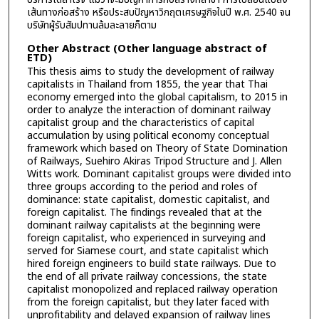
เส้นทางก่อสร้าง หรือประสบปัญหาวิกฤตเศรษฐกิจในปี พ.ศ. 2540 จน
บริษัทผู้รับสัมปทานล้มละลายก็ตาม
Other Abstract (Other language abstract of
ETD)
This thesis aims to study the development of railway
capitalists in Thailand from 1855, the year that Thai
economy emerged into the global capitalism, to 2015 in
order to analyze the interaction of dominant railway
capitalist group and the characteristics of capital
accumulation by using political economy conceptual
framework which based on Theory of State Domination
of Railways, Suehiro Akiras Tripod Structure and J. Allen
Witts work. Dominant capitalist groups were divided into
three groups according to the period and roles of
dominance: state capitalist, domestic capitalist, and
foreign capitalist. The findings revealed that at the
dominant railway capitalists at the beginning were
foreign capitalist, who experienced in surveying and
served for Siamese court, and state capitalist which
hired foreign engineers to build state railways. Due to
the end of all private railway concessions, the state
capitalist monopolized and replaced railway operation
from the foreign capitalist, but they later faced with
unprofitability and delayed expansion of railway lines