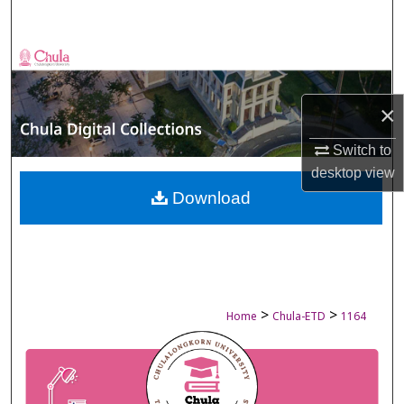
Search
Browse Collections
My Account
×
About
Switch to
desktop
view
Digital Commons Network™
Download
>
>
Home
Chula-ETD
1164