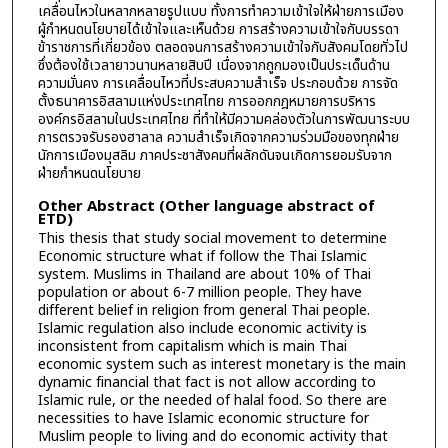
เคลื่อนไหวในหลากหลายรูปแบบ ทั้งการทำความเข้าใจให้ฝ่ายการเมือง
ผู้กำหนดนโยบายได้เข้าใจและเห็นด้วย การสร้างความเข้าใจกับบรรดา
ข้าราชการที่เกี่ยวข้อง ตลอดจนการสร้างความเข้าใจกับสังคมโดยทั่วไป
ซึ่งต้องใช้เวลายาวนานหลายสิบปี เนื่องจากถูกมองเป็นประเด็นด้าน
ความมั่นคง การเคลื่อนไหวที่ประสบความสำเร็จ ประกอบด้วย การจัด
ตั้งธนาคารอิสลามแห่งประเทศไทย การออกกฎหมายการบริหาร
องค์กรอิสลามในประเทศไทย ที่ทำให้มีความคล่องตัวในการพัฒนาระบบ
การตรวจรับรองฮาลาล ความสำเร็จเกิดจากความร่วมมือของทุกฝ่าย
นักการเมืองมุสลิม ภาคประชาสังคมที่ผลักดันจนเกิดการยอมรับจาก
ฝ่ายกำหนดนโยบาย
Other Abstract (Other language abstract of
ETD)
This thesis that study social movement to determine
Economic structure what if follow the Thai Islamic
system. Muslims in Thailand are about 10% of Thai
population or about 6-7 million people. They have
different belief in religion from general Thai people.
Islamic regulation also include economic activity is
inconsistent from capitalism which is main Thai
economic system such as interest monetary is the main
dynamic financial that fact is not allow according to
Islamic rule, or the needed of halal food. So there are
necessities to have Islamic economic structure for
Muslim people to living and do economic activity that