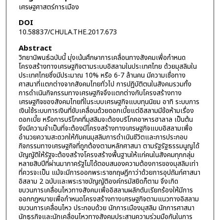
เศรษฐศาสตร์การเมือง
DOI
10.58837/CHULA.THE.2017.673
Abstract
วิทยานิพนธ์ฉบับนี้ มุ่งเน้นศึกษาการเคลื่อนทางสังคมเพื่อกำหนด
โครงสร้างทางเศรษฐกิจตามระบบอิสลามในประเทศไทย ด้วยมุสลิมใน
ประเทศไทยซึ่งมีประมาณ 10% หรือ 6-7 ล้านคน มีความเชื่อทาง
ศาสนาที่แตกต่างจากสังคมไทยทั่วไป การปฏิบัติตนในสังคมรวมทั้ง
การดำเนินกิจกรรมทางเศรษฐกิจจึงแตกต่างกับโครงสร้างทาง
เศรษฐกิจของสังคมไทยที่ในระบบเศรษฐกิจแบบทุนนิยม อาทิ ระบบการ
เงินใช้ระบบการเงินที่ขับเคลื่อนด้วยดอกเบี้ยแต่อิสลามมีข้อห้ามเรื่อง
ดอกเบี้ย หรือการบริโภคที่มุสลิมจะต้องบริโภคอาหารฮาลาล เป็นต้น
จึงมีความจำเป็นที่จะต้องมีโครงสร้างทางเศรษฐกิจแบบอิสลามเพื่อ
อำนวยความสะดวกให้กับคนมุสลิมการดำเนินชีวิตและการประกอบ
กิจกรรมทางเศรษฐกิจที่ถูกต้องตามหลักศาสนา ตามรัฐรัฐธรรมนูญได้
บัญญัติให้รัฐจะต้องสร้างโครงสร้างพื้นฐานให้แก่คนในสังคมทุกกลุ่ม
หลายสิบปีที่ผ่านมาภาครัฐไม่ได้ตอบสนองความต้องการของมุสลิมเท่า
ที่ควรจะเป็น แม้จะมีการออกพระราชกฤษฎีกาว่าด้วยการอุปถัมภ์ศาสนา
อิสลาม 2 ฉบับและพระราชบัญญัติองค์กรมัสยิดก็ตาม จึงเกิด
ขบวนการเคลื่อนไหวทางสังคมเพื่ออิสลามผลักดันเรียกร้องให้มีการ
ออกกฎหมายเพื่อกำหนดโครงสร้างทางเศรษฐกิจตามแนวทางอิสลาม
ขบวนการเคลื่อนไหว ประกอบด้วย นักการเมืองมุสลิม นักการศาสนา
นักธุรกิจและนักเคลื่อนไหวทางสังคมประสานความร่วมมือกันในการ