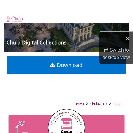
Search
Browse Collections
My Account
×
About
Switch to
desktop
view
Digital Commons Network™
Download
>
>
Home
Chula-ETD
1163