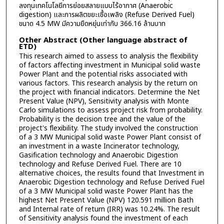
ลงทุนเทคโนโลยีการย่อยสลายแบบไร้อากาศ (Anaerobic
digestion) และการผลิตขยะเชื้อเพลิง (Refuse Derived Fuel)
ขนาด 4.5 MW มีความยืดหยุ่นเท่ากับ 366.16 ล้านบาท
Other Abstract (Other language abstract of
ETD)
This research aimed to assess to analysis the flexibility
of factors affecting investment in Municipal solid waste
Power Plant and the potential risks associated with
various factors. This research analysis by the return on
the project with financial indicators. Determine the Net
Present Value (NPV), Sensitivity analysis with Monte
Carlo simulations to assess project risk from probability.
Probability is the decision tree and the value of the
project's flexibility. The study involved the construction
of a 3 MW Municipal solid waste Power Plant consist of
an investment in a waste Incinerator technology,
Gasification technology and Anaerobic Digestion
technology and Refuse Derived Fuel. There are 10
alternative choices, the results found that Investment in
Anaerobic Digestion technology and Refuse Derived Fuel
of a 3 MW Municipal solid waste Power Plant has the
highest Net Present Value (NPV) 120.591 million Bath
and Internal rate of return (IRR) was 10.24%. The result
of Sensitivity analysis found the investment of each