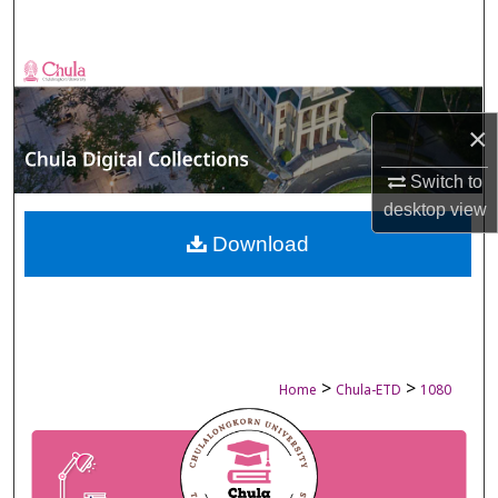
Search
Browse Collections
My Account
×
Switch to
About
desktop
view
Digital Commons Network™
Download
>
>
Home
Chula-ETD
1080