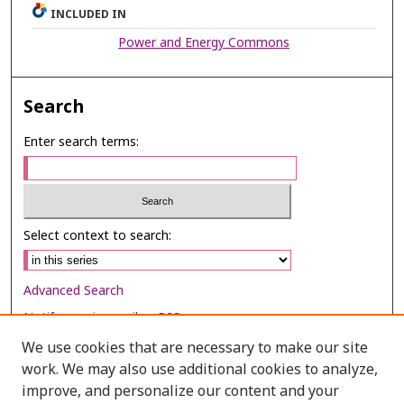
INCLUDED IN
Power and Energy Commons
Search
Enter search terms:
Select context to search:
Advanced Search
Notify me via email or
RSS
We use cookies that are necessary to make our site
Browse
work. We may also use additional cookies to analyze,
Collections
improve, and personalize our content and your