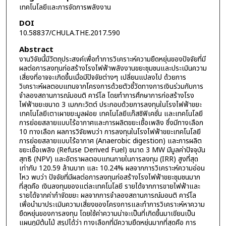
เทคโนโลยีและการจัดการพลังงาน
DOI
10.58837/CHULA.THE.2017.590
Abstract
งานวิจัยนี้มีวัตถุประสงค์เพื่อทำการวิเคราะห์ความยืดหยุ่นของปัจจัยที่มี
ผลต่อการลงทุนก่อสร้างโรงไฟฟ้าพลังงานขยะชุมชนและประเมินความ
เสี่ยงที่อาจจะเกิดขึ้นเมื่อมีปัจจัยต่างๆ เปลี่ยนแปลงไป ด้วยการ
วิเคราะห์ผลตอบแทนจากโครงการด้วยตัวชี้วัดทางการเงินร่วมกับการ
จำลองสถานการณ์มอนติ คาร์โล โดยทำการศึกษาการก่อสร้างโรง
ไฟฟ้าขยะขนาด 3 เมกกะวัตต์ ประกอบด้วยการลงทุนในโรงไฟฟ้าขยะ
เทคโนโลยีเตาเผาขยะมูลฝอย เทคโนโลยีแก๊สซิฟิเคชั่น และเทคโนโลยี
การย่อยสลายแบบไร้อากาศและการผลิตขยะเชื้อเพลิง ซึ่งมีทางเลือก
10 ทางเลือก ผลการวิจัยพบว่า การลงทุนในโรงไฟฟ้าขยะเทคโนโลยี
การย่อยสลายแบบไร้อากาศ (Anaerobic digestion) และการผลิต
ขยะเชื้อเพลิง (Refuse Derived Fuel) ขนาด 3 MW มีมูลค่าปัจจุบัน
สุทธิ (NPV) และอัตราผลตอบแทนภายในการลงทุน (IRR) สูงที่สุด
เท่ากับ 120.59 ล้านบาท และ 10.24% ผลจากการวิเคราะห์ความอ่อน
ไหว พบว่า ปัจจัยที่มีผลต่อการลงทุนก่อสร้างโรงไฟฟ้าขยะชุมชนมาก
ที่สุดคือ เงินลงทุนของแต่ละเทคโนโลยี รายได้จากการขายไฟฟ้าและ
รายได้จากค่ากำจัดขยะ ผลจากการจำลองสถานการณ์มอนติ คาร์โล
เพื่อนำมาประเมินความเสี่ยงของโครงการและทำการวิเคราะห์หาความ
ยืดหยุ่นของการลงทุน โดยใช้ค่าความน่าจะเป็นที่เกิดขึ้นมาเขียนเป็น
แผนภูมิต้นไม้ สรุปได้ว่า ทางเลือกที่มีความยืดหยุ่นมากที่สุดคือ การ