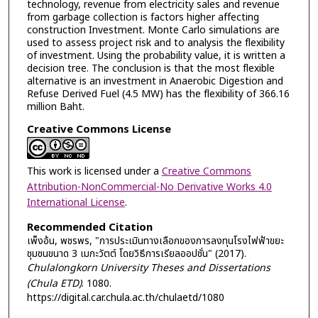
technology, revenue from electricity sales and revenue
from garbage collection is factors higher affecting
construction Investment. Monte Carlo simulations are
used to assess project risk and to analysis the flexibility
of investment. Using the probability value, it is written a
decision tree. The conclusion is that the most flexible
alternative is an investment in Anaerobic Digestion and
Refuse Derived Fuel (4.5 MW) has the flexibility of 366.16
million Baht.
Creative Commons License
This work is licensed under a
Creative Commons
Attribution-NonCommercial-No Derivative Works 4.0
International License
.
Recommended Citation
เพ็งอ้น, พชรพร, "การประเมินทางเลือกของการลงทุนโรงไฟฟ้าขยะ
ชุมชนขนาด 3 เมกะวัตต์ โดยวิธีการเรียลออปชั่น" (2017).
Chulalongkorn University Theses and Dissertations
(Chula ETD)
. 1080.
https://digital.car.chula.ac.th/chulaetd/1080