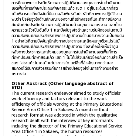
การศึกษาพบว่าประสิทธิภาพการปฏิบัติงานของบุคลากรในสำนักงาน
เขตพื้นที่การศึกษาประถมศึกษาสระแก้ว เขต 1 อยู่ในระดับมากที่สุด
เมื่อพิจารณาถึงปัจจัยที่มีความสัมพันธ์กับประสิทธิภาพการปฏิบัติงาน
พบว่า ปัจจัยจูงใจด้านลักษณะของงานที่สร้างสรรค์และท้าทายมีความ
สัมพันธ์กับประสิทธิภาพการปฏิบัติงานด้านคุณภาพของงาน และด้าน
ความรวดเร็วเป็นอันดับ 1 และปัจจัยจูงใจด้านความรับผิดชอบในงานมี
ความสัมพันธ์กับประสิทธิภาพการปฏิบัติงานด้านปริมาณงานเป็นอันดับ
1 อย่างไรก็ตามปัจจัยภูมิหลังทางประชากรและสังคมทุกตัวแปรไม่มี
ความสัมพันธ์กับประสิทธิภาพการปฏิบัติงาน ซึ่งสะท้อนให้เห็นว่าภูมิ
หลังทางประชากรและสังคมของบุคลากรในสำนักงานเขตพื้นที่การ
ศึกษาประถมศึกษาสระแก้ว เขต 1 ไม่ได้มีส่วนเกี่ยวข้องกับความสำเร็จ
ของ “สระแก้วโมเดล” แต่ประการใด แต่สิ่งที่สำคัญมากกว่าและ
สมควรได้รับการส่งเสริมคือการสร้างปัจจัยจูงใจในการทำงานอย่าง
เหมาะสม
Other Abstract (Other language abstract of
ETD)
The current research endeavor aimed to study officials’
work efficiency and factors relevant to the work
efficiency of officials working at the Primary Educational
Service Area Office 1 in Sakaew. A mixed method
research format was adopted in which the qualitative
research dealt with the interview of key informants
including the director of the Primary Educational Service
Area Office 1 in Sakaew, the human resources