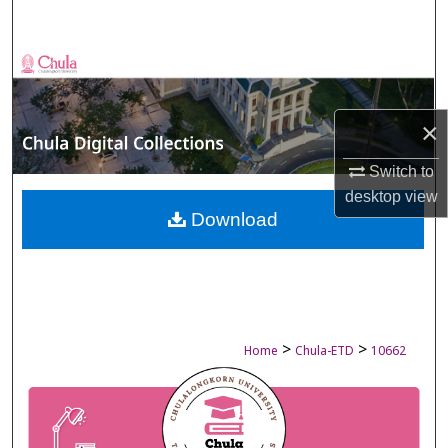
Search
Browse Collections
My Account
×
About
Switch to
desktop
view
Digital Commons Network™
Download
>
>
Home
Chula-ETD
10662