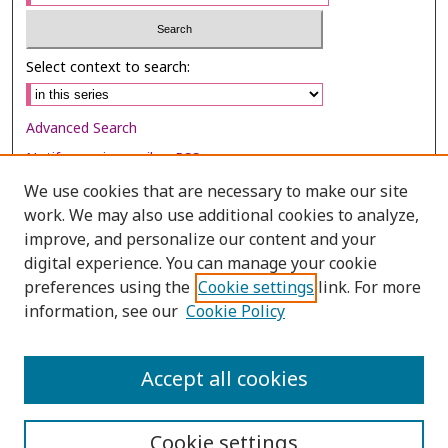
Select context to search:
Advanced Search
Notify me via email or
RSS
We use cookies that are necessary to make our site
Browse
work. We may also use additional cookies to analyze,
Collections
improve, and personalize our content and your
digital experience. You can manage your cookie
Disciplines
preferences using the
Cookie settings
link. For more
Authors
information, see our
Cookie Policy
Author Corner
Author FAQ
Accept all cookies
Cookie settings