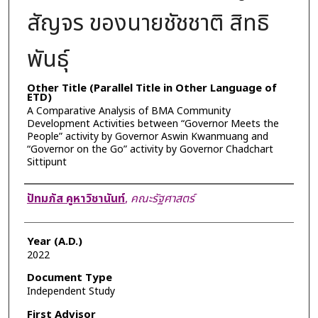
สัญจร ของนายชัชชาติ สิทธิ
พันธุ์
Other Title (Parallel Title in Other Language of
ETD)
A Comparative Analysis of BMA Community
Development Activities between “Governor Meets the
People” activity by Governor Aswin Kwanmuang and
“Governor on the Go” activity by Governor Chadchart
Sittipunt
Author
ปัทมภัส คูหาวิชานันท์
,
คณะรัฐศาสตร์
Year (A.D.)
2022
Document Type
Independent Study
First Advisor