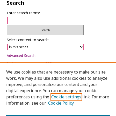
Search
Enter search terms:
Select context to search:
Advanced Search
Notify me via email or
RSS
We use cookies that are necessary to make our site
Browse
work. We may also use additional cookies to analyze,
Collections
improve, and personalize our content and your
digital experience. You can manage your cookie
Disciplines
preferences using the
Cookie settings
link. For more
Authors
information, see our
Cookie Policy
Author Corner