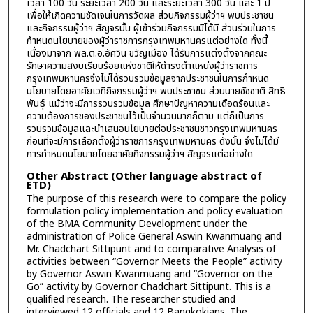
เวลา 100 วัน ระยะเวลา 200 วัน และระยะเวลา 300 วัน และ 1 ปี
เพื่อให้เกิดความชัดเจนในการวัดผล ส่วนกิจกรรมผู้ว่าฯ พบประชาชน
และกิจกรรมผู้ว่าฯ สัญจรนั้น ผู้เข้าร่วมกิจกรรมมิได้มี ส่วนร่วมในการ
กำหนดนโยบายของผู้ว่าราชการกรุงเทพมหานครแต่อย่างใด ทั้งนี้
เนื่องมาจาก พล.ต.อ.อัศวิน ขวัญเมือง ได้รับการแต่งตั้งจากคณะ
รักษาความสงบเรียบร้อยแห่งชาติให้ดำรงตำแหน่งผู้ว่าราชการ
กรุงเทพมหานครจึงไม่ได้รวบรวมข้อมูลจากประชาชนในการกำหนด
นโยบายโดยอาศัยเวทีกิจกรรมผู้ว่าฯ พบประชาชน ส่วนนายชัชชาติ สิทธิ
พันธุ์ แม้ว่าจะมีการรวบรวมข้อมูล ศึกษาปัญหาความเดือดร้อนและ
ความต้องการของประชาชนไว้เป็นจำนวนมากก็ตาม แต่ก็เป็นการ
รวบรวมข้อมูลและนำเสนอนโยบายต่อประชาชนชาวกรุงเทพมหานคร
ก่อนที่จะมีการเลือกตั้งผู้ว่าราชการกรุงเทพมหานคร ดังนั้น จึงไม่ได้มี
การกำหนดนโยบายโดยอาศัยกิจกรรมผู้ว่าฯ สัญจรแต่อย่างใด
Other Abstract (Other language abstract of
ETD)
The purpose of this research were to compare the policy
formulation policy implementation and policy evaluation
of the BMA Community Development under the
administration of Police General Aswin Kwanmuang and
Mr. Chadchart Sittipunt and to comparative Analysis of
activities between “Governor Meets the People” activity
by Governor Aswin Kwanmuang and “Governor on the
Go” activity by Governor Chadchart Sittipunt. This is a
qualified research. The researcher studied and
interviewed 12 officials and 12 Bangkokians. The