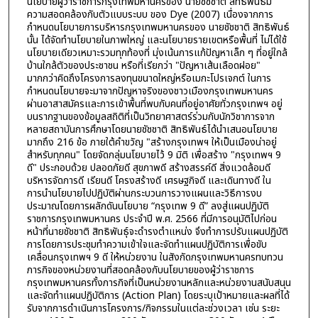
นโยบายผู้ว่าราชการกรุงเทพมหานครของ นายชัชชาติ สิทธิพันธ์มี
ความสอดคล้องกับตัวแบบระบบ ของ Dye (2007) เนื่องจากการ
กำหนดนโยบายการบริหารกรุงเทพมหานครของ นายชัชชาติ สิทธิพันธ์
นั้น ได้จัดทำนโยบายในภาพใหญ่ และนโยบายรายเขตหรือพื้นที่ ไม่ได้ใช้
นโยบายเดียวเหมาะรวมทุกท้องที่ มุ่งเน้นการแก้ปัญหาเล็ก ๆ ที่อยู่ใกล้
บ้านใกล้ตัวของประชาชน หรือที่เรียกว่า "ปัญหาเส้นเลือดฝอย"
มากกว่าคิดถึงโครงการลงทุนขนาดใหญ่หรือเมกะโปรเจกต์ ในการ
กำหนดนโยบายจะมาจากปัญหาจริงของชาวเมืองกรุงเทพมหานคร
ผ่านอาสาสมัครและการเข้าพื้นที่พบกับคนที่อยู่อาศัยทั่วกรุงเทพฯ อยู่
บนรากฐานของข้อมูลสถิติที่เป็นวิทยาศาสตร์ร่วมกับนักวิชาการจาก
หลายสถาบันการศึกษาโดยนายชัชชาติ สิทธิพันธ์ได้นำเสนอนโยบาย
มากถึง 216 ข้อ ภายใต้คำขวัญ "สร้างกรุงเทพฯ ให้เป็นเมืองน่าอยู่
สำหรับทุกคน" โดยจัดกลุ่มนโยบายไว้ 9 มิติ เพื่อสร้าง "กรุงเทพฯ 9
ดี" ประกอบด้วย ปลอดภัยดี สุขภาพดี สร้างสรรค์ดี สิ่งแวดล้อมดี
บริหารจัดการดี เรียนดี โครงสร้างดี เศรษฐกิจดี และเดินทางดี ใน
การนำนโยบายไปปฏิบัติผ่านกระบวนการวางแผนและวิธีการงบ
ประมาณโดยการผลักดันนโยบาย “กรุงเทพ 9 ดี” ลงสู่แผนปฏิบัติ
ราชการกรุงเทพมหานคร ประจำปี พ.ศ. 2566 ที่มีการอนุมัติไปก่อน
หน้าที่นายชัชชาติ สิทธิพันธุ์จะดำรงตำแหน่ง จึงทำการปรับแผนปฏิบัติ
การโดยการประชุมทำความเข้าใจและจัดทำแผนปฏิบัติการเพื่อขับ
เคลื่อนกรุงเทพฯ 9 ดี ให้หน่วยงาน ในสังกัดกรุงเทพมหานครทบทวน
ภารกิจของหน่วยงานที่สอดคล้องกับนโยบายของผู้ว่าราชการ
กรุงเทพมหานครทั้งภารกิจที่เป็นหน่วยงานหลักและหน่วยงานสนับสนุน
และจัดทำแผนปฏิบัติการ (Action Plan) โดยระบุเป้าหมายและผลที่ได้
รับจากการดำเนินการโครงการ/กิจกรรมในแต่ละช่วงเวลา เช่น ระยะ