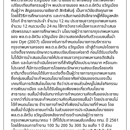
พล.ต.อ.อัศวิน ขวัญเมือง และ นายชัชชาติ สิทธิพันธุ์ และเพื่อศึกษา
เปรียบเทียบกิจกรรมผู้ว่าฯ พบประชาชนของ พล.ต.อ.อัศวิน ขวัญเมือง
กับผู้ว่าฯ สัญจรของนายชัชชาติ สิทธิพันธุ์ เป็นการวิจัยเชิงคุณภาพ
โดยใช้วิธีการศึกษาเอกสาร และการสัมภาษณ์เชิงลึกจากผู้ให้ข้อมูลหลัก
ได้แก่ ข้าราชการประจำ จำนวน 12 คน ประชาชนชาวกรุงเทพมหานคร
จำนวน 12 คนรวมเป็น 24 คน ใช้การวิเคราะห์เนื้อหาและการนำเสนอ
เชิงพรรณนา ผลการศึกษาพบว่า นโยบายผู้ว่าราชการกรุงเทพมหานคร
ของ พล.ต.อ.อัศวิน ขวัญเมือง มีความสอดคล้องกับตัวแบบชนชั้นนำ
ของ Dye (2007) เนื่องจากในการกำหนดนโยบายการบริหารงาน
กรุงเทพมหานครของ พล.ต.อ.อัศวิน ขวัญเมือง เข้าสู่ตำแหน่งโดยการ
แต่งตั้งจากคณะรักษาความสงบเรียบร้อยแห่งชาติ ก่อนได้รับแต่งตั้ง
ไม่ได้มีการนำเสนอนโยบายให้ประชาชนชาวกรุงเทพมหานครตัดสินใจ
เลือก และในการดำเนินโครงการที่สำคัญที่มีงบประมาณมาก หรือเมกะ
โปรเจกต์ ก็มีการเตรียมการโดยคณะรักษาความสงบเรียบร้อยแห่ง
ชาติมาตั้งแต่ก่อนได้รับการแต่งตั้งเป็นผู้ว่าราชการกรุงเทพมหานคร
ซึ่งกลุ่มชนชั้นนำจะกำหนดนโยบายโดยอาศัยค่านิยมของตนเองเป็น
เกณฑ์ในการตัดสินใจนโยบาย ถือว่าประชาชนส่วนใหญ่ไม่สนใจกิจกรรม
การพัฒนาเมือง และไม่ได้รับข้อมูลเพียงพอเกี่ยวกับนโยบาย
สาธารณะ ชนชั้นนำจึงมีบทบาทในการกำหนดความคิดเห็นของประชาชน
มากกว่าที่ประชาชนจะกำหนดความคิดเห็นของชนชั้นนำ โดยประชาชนไม่
ได้กำหนดนโยบาย ข้าราชการทำหน้าที่เพียงนำนโยบายที่กำหนด โดย
ชนชั้นนำไปสู่ประชาชนเท่านั้น ในส่วนของการประเมินผลนโยบายของ
พล.ต.อ.อัศวิน ขวัญเมืองหลังจากดำรงตำแหน่งผู้ว่าราชการ
กรุงเทพมหานครมาครบ 1 ปีที่ได้ประกาศแผนขับเคลื่อน กทม. ปี 2561
โดยใช้กรอบการทำงาน 100 วัน 200 วัน 300 วัน จนถึง 1 ปี ส่วน