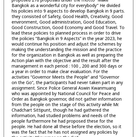
proposed 216 proposals under the motto “Make
Bangkok as a wonderful city for everybody” He divided
his policies into 9 aspects to develop Bangkok in 9 parts.
they consisted of Safety, Good Health, Creativity, Good
environment, Good administration, Good Education,
Good Construction, Good Economy and Good Travel. To
lead these policies to planned process in order to drive
the policies “Bangkok in 9 Aspects” in the year 2023, he
would continue his position and adjust the schemes by
making the understanding the mission and the practice
for the organization in Bangkok as well as preparing the
Action plan with the objective and the result after the
management in each period : 100 , 200 and 300 days or
a year in order to make clear evaluation. For the
activities “Governor Meets the People” and “Governor
on the Go”, the participants had never taken part in any
assignment. Since Police General Aswin Kwanmuang
who was appointed by National Council for Peace and
Order as Bangkok governor, did not gather information
from the people on the stage of this activity while Mr.
Chadchart Sittipunt, though he had gathered the
information, had studied problems and needs of the
people furthermore he had proposed these for the
people. He had done all these before the election, so it
was the fact that he has not assigned any policies by