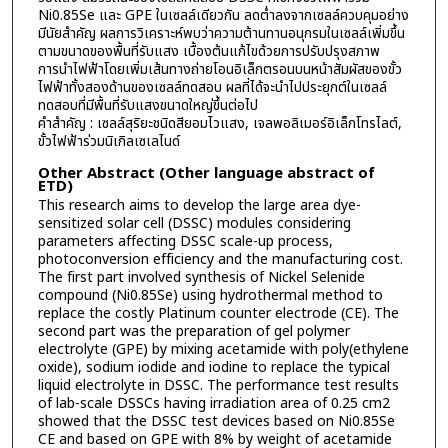
Ni0.85Se และ GPE ในเซลล์เดียวกัน ลดตํ่าลงจากเซลล์ควบคุมอย่าง
มีนัยสำคัญ ผลการวิเคราะห์พบว่าความต้านทานอนุกรมในเซลล์เพิ่มขึ้น
ตามขนาดของพื้นที่รับแสง เบื้องต้นแก้ไขด้วยการปรับปรุงสภาพ
การนำไฟฟ้าโดยเพิ่มเส้นทางถ่ายโอนอิเล็กตรอนบนหน้าสัมผัสของขั้ว
ไฟฟ้าทั้งสองด้านของเซลล์ทดสอบ ผลที่ได้จะนำไปประยุกต์ในเซลล์
ทดสอบที่มีพื้นที่รับแสงขนาดใหญ่ขึ้นต่อไป
คำสำคัญ : เซลล์สุริยะชนิดสียอมไวแสง, เจลพอลิเมอร์อิเล็กโทรไลต์,
ขั้วไฟฟ้าร่วมนิเกิลเซเลไนด์
Other Abstract (Other language abstract of
ETD)
This research aims to develop the large area dye-
sensitized solar cell (DSSC) modules considering
parameters affecting DSSC scale-up process,
photoconversion efficiency and the manufacturing cost.
The first part involved synthesis of Nickel Selenide
compound (Ni0.85Se) using hydrothermal method to
replace the costly Platinum counter electrode (CE). The
second part was the preparation of gel polymer
electrolyte (GPE) by mixing acetamide with poly(ethylene
oxide), sodium iodide and iodine to replace the typical
liquid electrolyte in DSSC. The performance test results
of lab-scale DSSCs having irradiation area of 0.25 cm2
showed that the DSSC test devices based on Ni0.85Se
CE and based on GPE with 8% by weight of acetamide