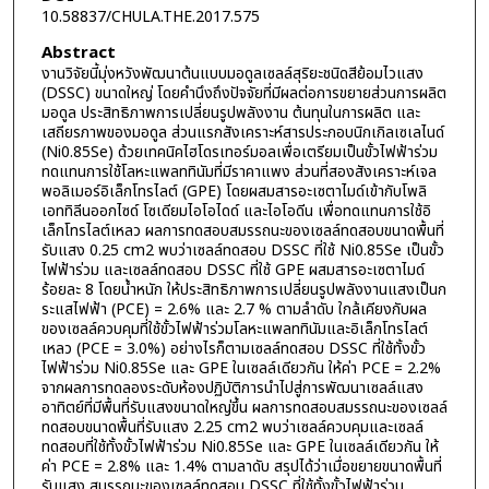
10.58837/CHULA.THE.2017.575
Abstract
งานวิจัยนี้มุ่งหวังพัฒนาต้นแบบมอดูลเซลล์สุริยะชนิดสีย้อมไวแสง
(DSSC) ขนาดใหญ่ โดยคำนึงถึงปัจจัยที่มีผลต่อการขยายส่วนการผลิต
มอดูล ประสิทธิภาพการเปลี่ยนรูปพลังงาน ต้นทุนในการผลิต และ
เสถียรภาพของมอดูล ส่วนแรกสังเคราะห์สารประกอบนิกเกิลเซเลไนด์
(Ni0.85Se) ด้วยเทคนิคไฮโดรเทอร์มอลเพื่อเตรียมเป็นขั้วไฟฟ้าร่วม
ทดแทนการใช้โลหะแพลททินัมที่มีราคาแพง ส่วนที่สองสังเคราะห์เจล
พอลิเมอร์อิเล็กโทรไลต์ (GPE) โดยผสมสารอะเซตาไมด์เข้ากับโพลิ
เอททิลีนออกไซด์ โซเดียมไอโอไดด์ และไอโอดีน เพื่อทดแทนการใช้อิ
เล็กโทรไลต์เหลว ผลการทดสอบสมรรถนะของเซลล์ทดสอบขนาดพื้นที่
รับแสง 0.25 cm2 พบว่าเซลล์ทดสอบ DSSC ที่ใช้ Ni0.85Se เป็นขั้ว
ไฟฟ้าร่วม และเซลล์ทดสอบ DSSC ที่ใช้ GPE ผสมสารอะเซตาไมด์
ร้อยละ 8 โดยนํ้าหนัก ให้ประสิทธิภาพการเปลี่ยนรูปพลังงานแสงเป็นก
ระแสไฟฟ้า (PCE) = 2.6% และ 2.7 % ตามลำดับ ใกล้เคียงกับผล
ของเซลล์ควบคุมที่ใช้ขั้วไฟฟ้าร่วมโลหะแพลททินัมและอิเล็กโทรไลต์
เหลว (PCE = 3.0%) อย่างไรก็ตามเซลล์ทดสอบ DSSC ที่ใช้ทั้งขั้ว
ไฟฟ้าร่วม Ni0.85Se และ GPE ในเซลล์เดียวกัน ให้ค่า PCE = 2.2%
จากผลการทดลองระดับห้องปฏิบัติการนำไปสู่การพัฒนาเซลล์แสง
อาทิตย์ที่มีพื้นที่รับแสงขนาดใหญ่ขึ้น ผลการทดสอบสมรรถนะของเซลล์
ทดสอบขนาดพื้นที่รับแสง 2.25 cm2 พบว่าเซลล์ควบคุมและเซลล์
ทดสอบที่ใช้ทั้งขั้วไฟฟ้าร่วม Ni0.85Se และ GPE ในเซลล์เดียวกัน ให้
ค่า PCE = 2.8% และ 1.4% ตามลาดับ สรุปได้ว่าเมื่อขยายขนาดพื้นที่
รับแสง สมรรถนะของเซลล์ทดสอบ DSSC ที่ใช้ทั้งขั้วไฟฟ้าร่วม