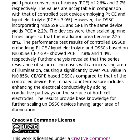
yield photoconversion efficiency (PCE) of 2.6% and 2.7%,
respectively. The values are acceptable in comparison
with that of controlled test device employing Pt CE and
liquid electrolyte (PCE = 3.0%). However, the DSSC
incorporating Ni0.85Se CE and GPE in the same device
yields PCE = 2.2%. The devices were then scaled up nine
times larger so that the irradiation area became 2.25
cm2. The performance test results of controlled DSSCs
embedding Pt CE / liquid electrolyte and DSSCs based on
Ni0.85Se CE / GPE showed PCE = 2.8% and 1.4%,
respectively. Further analysis revealed that the series
resistance of solar cell increases with an increasing area
of illumination, causing a significantly lower PCE value in
Ni0.85Se CE/GPE-based DSSCs compared to that of the
controlled device. Preliminary countermeasure includes
enhancing the electrical conductivity by adding
conductive pathways on the surface of both cell
electrodes. The results provide base knowledge for
further scaling up DSSC devices having larger area of
illumination.
Creative Commons License
This work is licensed under a
Creative Commons