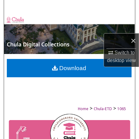
Search
Browse Collections
My Account
×
About
Switch to
desktop
view
Digital Commons Network™
Download
>
>
Home
Chula-ETD
1065