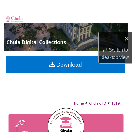
Search
Browse Collections
My Account
×
About
Switch to
desktop
view
Digital Commons Network™
Download
>
>
Home
Chula-ETD
1019