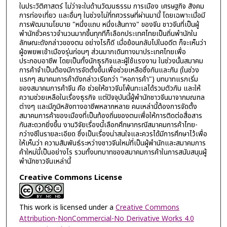
ในประวัติศาสตร์ ไม่ว่าจะในด้านวัฒนธรรม การเมือง เศรษฐกิจ สังคม
การท่องเที่ยว และอื่นๆ ในช่วงไม่กี่ทศวรรษที่ผ่านมานี้ โดยเฉพาะเมื่อมี
การพัฒนานโยบาย "หนึ่งแถบ หนึ่งเส้นทาง" ของจีน ชาวจีนที่เป็นผู้
พำนักชั่วคราวจำนวนมากขึ้นทุกทีก็เลือกประเทศไทยเป็นถิ่นพำนักใน
ลักษณะดังกล่าวของตน อย่างไรก็ดี เมื่อย้อนกลับไปในอดีต ก็จะเห็นว่า
ผู้อพยพเข้าเมืองรุ่นก่อนๆ ส่วนมากเดินทางมาประเทศไทยเพื่อ
ประกอบอาชีพ โดยเป็นทั้งนักธุรกิจและผู้ใช้แรงงาน ในช่วงนั้นสมาคม
การค้าจำเป็นต้องมีการจัดตั้งขึ้นเพื่อช่วยเหลือซึ่งกันและกัน (ในช่วง
แรกๆ สมาคมการค้าดังกล่าวเรียกว่า "หอการค้า") บทบาทแรกเริ่ม
ของสมาคมการค้าจีน คือ ช่วยให้ชาวจีนโพ้นทะเลได้รวมตัวกัน และให้
ความช่วยเหลือในเรื่องธุรกิจ แต่ปัจจุบันนี้ผู้พำนักชาวจีนมาจากมณฑล
ต่างๆ และมีภูมิหลังทางอาชีพหลากหลาย คนเหล่านี้ต้องการจัดตั้ง
สมาคมการค้าของเมืองที่เป็นท้องถิ่นของตนเพื่อให้การติดต่อสื่อสาร
กันสะดวกยิ่งขึ้น งานวิจัยเรื่องนี้เลือกศึกษากรณีสมาคมการค้าไทย-
กว่างซีในรายละเอียด ซึ่งเป็นเรื่องน่าสนใจและควรได้มีการศึกษาไว้เพื่อ
ให้เห็นว่า ความสัมพันธ์ระหว่างชาวจีนใหม่ที่เป็นผู้พำนักและสมาคมการ
ค้าใหม่นี้เป็นอย่างไร รวมทั้งบทบาทของสมาคมการค้าในการสนับสนุนผู้
พำนักชาวจีนเหล่านี้
Creative Commons License
This work is licensed under a
Creative Commons
Attribution-NonCommercial-No Derivative Works 4.0