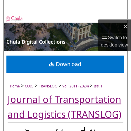
Search
Browse Collections
×
My Account
Switch to
desktop
view
About
Digital Commons Network™
Download
>
>
>
>
Home
CUJO
TRANSLOG
Vol. 2011 (2024)
Iss. 1
Journal of Transportation
and Logistics (TRANSLOG)