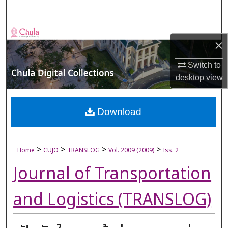
Search
Browse Collections
×
My Account
Switch to
desktop
view
About
Digital Commons Network™
Download
>
>
>
>
Home
CUJO
TRANSLOG
Vol. 2009 (2009)
Iss. 2
Journal of Transportation
and Logistics (TRANSLOG)