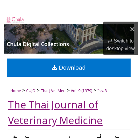
Search
Browse Collections
×
My Account
Switch to
desktop
view
About
Digital Commons Network™
Download
>
>
>
>
Home
CUJO
Thai J Vet Med
Vol. 9 (1979)
Iss. 3
The Thai Journal of
Veterinary Medicine