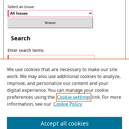
Select an issue:
Search
Enter search terms:
We use cookies that are necessary to make our site
work. We may also use additional cookies to analyze,
Select context to search:
improve, and personalize our content and your
digital experience. You can manage your cookie
preferences using the
Cookie settings
link. For more
Advanced Search
information, see our
Cookie Policy
ONLINE ISSN: 2985-1130
Accept all cookies
PRINT ISSN: 0125-6491