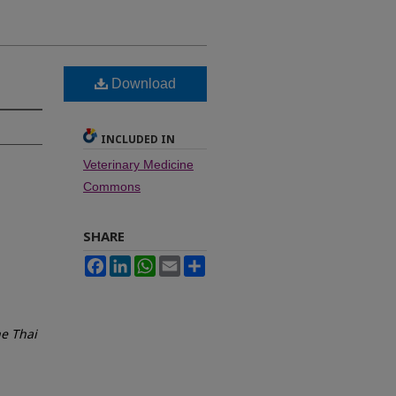
Download
INCLUDED IN
Veterinary Medicine
Commons
SHARE
Facebook
LinkedIn
WhatsApp
Email
Share
e Thai