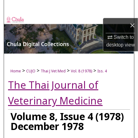
Search
Browse Collections
×
My Account
Switch to
desktop
view
About
Digital Commons Network™
>
>
>
>
Home
CUJO
Thai J Vet Med
Vol. 8 (1978)
Iss. 4
The Thai Journal of
Veterinary Medicine
Volume 8, Issue 4 (1978)
December 1978