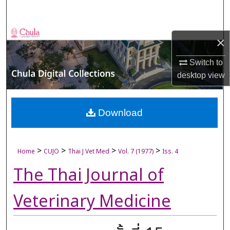
Search
Browse Collections
×
My Account
Switch to
desktop
view
About
Digital Commons Network™
Download
>
>
>
>
Home
CUJO
Thai J Vet Med
Vol. 7 (1977)
Iss. 4
The Thai Journal of
Veterinary Medicine