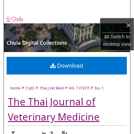
Search
Browse Collections
×
My Account
Switch to
desktop
view
About
Digital Commons Network™
Download
>
>
>
>
Home
CUJO
Thai J Vet Med
Vol. 7 (1977)
Iss. 1
The Thai Journal of
Veterinary Medicine