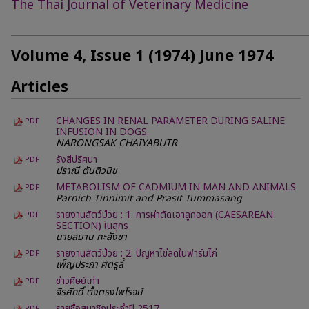
The Thai Journal of Veterinary Medicine
Volume 4, Issue 1 (1974) June 1974
Articles
CHANGES IN RENAL PARAMETER DURING SALINE
PDF
INFUSION IN DOGS.
NARONGSAK CHAIYABUTR
รังสีปริศนา
PDF
ปราณี ตันติวนิช
METABOLISM OF CADMIUM IN MAN AND ANIMALS
PDF
Parnich Tinnimit and Prasit Tummasang
รายงานสัตว์ป่วย : 1. การผ่าตัดเอาลูกออก (CAESAREAN
PDF
SECTION) ในสุกร
นายสมาน ทะสังขา
รายงานสัตว์ป่วย : 2. ปัญหาไข่ลดในฟาร์มไก่
PDF
เพ็ญประภา ศัตรูลี้
ข่าวศิษย์เก่า
PDF
จิรศักดิ์ ตั้งตรงไพโรจน์
รายชื่อสมาชิกประจำปี 2517
PDF