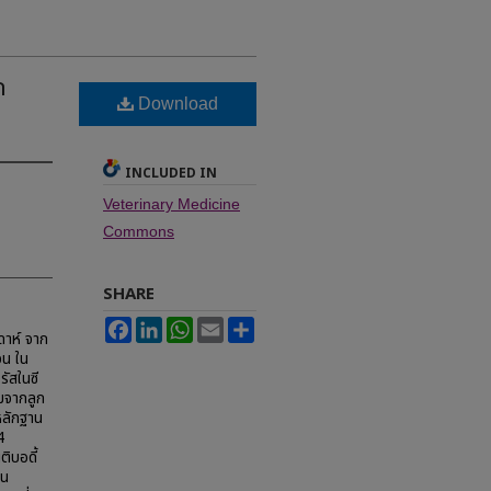
ก
Download
INCLUDED IN
Veterinary Medicine
Commons
SHARE
Facebook
LinkedIn
WhatsApp
Email
Share
ดาห์ จาก
จน ใน
ัสในซี
มจากลูก
หลักฐาน
4
ติบอดี้
็น