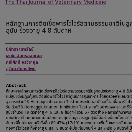
The Thai Journal of Veterinary Medicine
หลักฐานการติดเชื้อพาร์โวไวรัสตามธรรมชาติในลู
สุนัข ช่วงอายุ 4-8 สัปดาห์
Authors
นิภัทรา เทพวัลย์
ธงชัย จันทร์ลอยเมฆ
คณิศักดิ์ อรวีระกุล
สุวิทย์ กัมทรทิพย์
Abstract
ศึกษาหาหลักฐานการติดเชื้อพาร์โวไวรัสตามธรรมชาติในลูกสุนัขช่วงอายุ 4-8 สัป
แม่สุนัขซึ่งมีภูมิคุ้มกันต่อเชื้อพาร์โวไวรัสที่ศูนย์การสุนัขทหาร โดยตรวจหาแอนติเ
อุจจาระด้วยวิธี Hemagglutination Test และระดับแอนติบอดี้ต่อเชื้อพาร์โวไวร
รั่ม ด้วยวิธี Hemagglutination Inhibition Test จากตัวอย่างอุจจาระและซีรั่
สุนัขจำนวน 19 ตัวที่อายุ 4, 6 และ 8 สัปดาห์ รวม 57 ตัวอย่าง ผลการศึกษาพบ
แอนติเจนที่ ตกตะกอนเม็ดเลือดแดงสุกรในอุจจาระลูกสุนัขได้อย่างน้อยตั้งแต่ที่ 
สัปดาห์ขึ้นไปในลูกสุนัขทั้งสิ้น 89.47% (17/19) และพบการเพิ่มขึ้นของระดับแอน
ต่อพาร์โวไวรัส ทั้งที่อายุ 6 และ 8 สัปดาห์เมื่อเทียบกับที่ 4 และ/หรือ 6 สัปดาห์เป