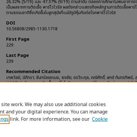
26.32% (5/19) และ 47.37% (9/19) ตามลำดับ ตลอดการศึกษาไม่พบอาการใด 
เป็นผลจากการติดเชื้อ พาร์โวไวรัส ผลดังกล่าวแสดงถึงหลักฐานการติดเชื้อพาร์โ
ตามธรรมชาติซึ่งเกิดขึ้นในลูกสุนัขที่แม่มีภูมิคุ้มกันต่อโรคพาร์โวไวรัส
DOI
10.56808/2985-1130.1718
First Page
229
Last Page
239
Recommended Citation
เทพวัลย์, นิภัทรา; จันทร์ลอยเมฆ, ธงชัย; อรวีระกุล, คณิศักดิ์; and กัมทรทิพย์, สุ
(1997) "หลักฐานการติดเชื้อพาร์โวไวรัสตามธรรมชาติในลูกสุนัข ช่วงอายุ 4-8 สั
The Thai Journal of Veterinary Medicine
: Vol. 27: Iss. 3, Article 3.
DOI:
https://doi.org/10.56808/2985-1130.1718
Available at: https://digital.car.chula.ac.th/tjvm/vol27/iss3/3
 site work. We may also use additional cookies
nt and your digital experience. You can manage
ings
link. For more information, see our
Cookie
Home
|
About
|
FAQ
|
My Account
|
Access