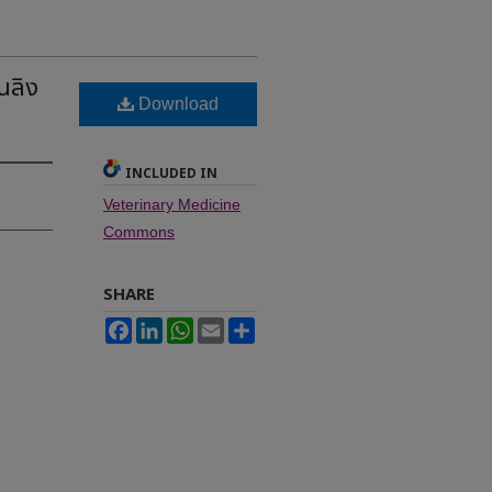
นลิง
Download
INCLUDED IN
Veterinary Medicine
Commons
SHARE
Facebook
LinkedIn
WhatsApp
Email
Share