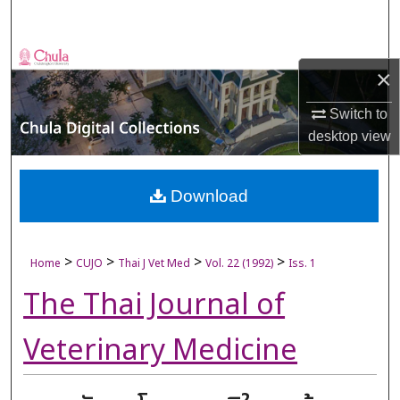
Search
Browse Collections
×
My Account
Switch to
desktop
view
About
Digital Commons Network™
Download
>
>
>
>
Home
CUJO
Thai J Vet Med
Vol. 22 (1992)
Iss. 1
The Thai Journal of
Veterinary Medicine