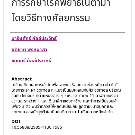
การรักษาโรคพยาธิในตาม้า
โดยวิธีทางศัลยกรรม
Authors
มาริษศักร์ กัลล์ประวิทธ์
อติชาต พรหมาสา
ชนินทร์ กัลล์ประวิทธ์
Abstract
เปรียบเทียบผลการผ่าตัดเพื่อเอาพยาธิออกจากช่องหน้าตาม้า 6 ตัว
โดยการเจาะฝา cornea ทะแยงเป็นมุมแหลมกับผิว cornea บริเวณ
ชิดกับ limbus ที่ตำแหน่งต่าง ๆ ระหว่าง 7 และ 11 นาฬิกาของตา
ขวาและระหว่าง 1 และ 5 นาฬิกาของตาซ้าย และทำการเย็บรอยผ่า
เพียง 3 ตัว พบว่าทุกวิธีให้ผลดีเหมือนกัน ลูกตามีขนาดปกติและ
cornea ของม้าทุกตัวใสเป็นปกติภาย ใน 1 เดือนภายหลังผ่าตัด
DOI
10.56808/2985-1130.1585