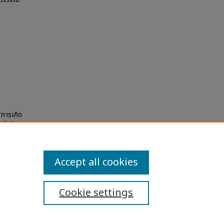
 "การเกิด
edicine
:
Accept all cookies
Cookie settings
ibility Statement