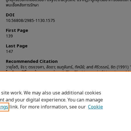
พบเชื้อหลังการรักษา
DOI
10.56808/2985-1130.1575
First Page
139
Last Page
147
Recommended Citation
วายุโซติ, จิรา; ตรงวงศา, ลัดดา; ชมภูจันทร์, ทัศนีย์; and ศิริวรรณ์, ชิต (1991)
โรคอิเพอร์ริโทรซูนในลูกสุกรหย่านม,"
The Thai Journal of Veterinary M
Vol. 21: Iss. 3, Article 2.
DOI:
https://doi.org/10.56808/2985-1130.1575
Available at: https://digital.car.chula.ac.th/tjvm/vol21/iss3/2
 site work. We may also use additional cookies
nt and your digital experience. You can manage
ings
link. For more information, see our
Cookie
Home
|
About
|
FAQ
|
My Account
|
Access
Privacy
Copyright