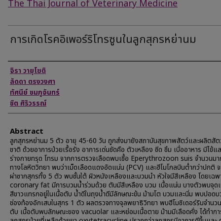
The Thai Journal of Veterinary Medicine
การเกิดโรคอิเพอร์ริโทรซูนในลูกสุกรหย่านม
Authors
จิรา วายุโซติ
ลัดดา ตรงวงศา
ทัศนีย์ ชมภูจันทร์
ชิต ศิริวรรณ์
Abstract
ลูกสุกรหย่านม 5 ตัว อายุ 45-60 วัน ถูกส่งมายังสถาบันสุขภาพสัตว์และผลิตสัต
ชาติ ด้วยอาการป่วยเรื้อรัง อาการเด่นชัดคือ ตัวเหลือง ซีด ซึม เบื่ออาหาร มีไข้แ
ร่างกายทรุด โทรม จากการตรวจเลือดพบเชื้อ Eperythrozoon suis จำนวนมา
ทางโลหิตวิทยา พบว่าเม็ดเลือดแดงอัดแน่น (PCV) และฮีโมโกลบินต่ำกว่าปกติ 
ผ่าซากสุกรทั้ง 5 ตัว พบชั้นใต้ ผิวหนังเหลืองและบวมนำ หัวใจมีสีเหลือง โดยเฉพา
coronary fat มีการบวมน้ำร่วมด้วย ตับมีสีเหลือง บวม เนื้อแน่น บางตัวพบจุดเ
สีขาวแทรกอยู่ในเนื้อตับ น้ำดีในถุงน้ำดีมีลักษณะข้น ม้ามโต บวมและนิ่ม พบปอด
ช่องท้องอักเสบในสุกร 1 ตัว ผลตรวจทางจุลพยาธิวิทยา พบฮีโมซิเดอร์รินจำนว
ตับ เนื้อตับพบลักษณะของ vacuolar และหย่อมเนื้อตาย ม้ามมีเลือดคั่ง ได้ทำกา
ลูกสุกรป่วยที่เหลือด้วยยา oxytetracycline ปรากฏว่าลูกสุกรมีอาการดีขึ้นและ 