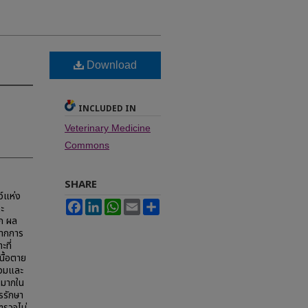
Download
INCLUDED IN
Veterinary Medicine
Commons
SHARE
ว์แห่ง
Facebook
LinkedIn
WhatsApp
Email
Share
ละ
ก ผล
จากการ
ะที่
นื้อตาย
บวมและ
นมากใน
รรักษา
ตรวจไม่