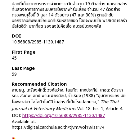
ปอดที่เก็บจากการตรวจผ่าซากรายวันจำนวน 19 ตัวอย่าง และจากสุกร
ที่แสดงอาการทางระบบหายใจจากฟาร์มเลี้ยง จำนวน 47 ตัวอย่าง
ตรวจพบเชื้อนี้ 9 และ 14 ตัวอย่าง (47 และ 30%) ตามลำดับ
นอกจากนี้ยังพบเชื้อแบคทีเรียหลายชนิด โดยจะพบเชื้อ พาสเตอเรลร่า
มัลโตชิด้า มากที่สุด รองลงไปคือเชื้อ สเตรปโตคอคคัส
DOI
10.56808/2985-1130.1487
First Page
45
Last Page
59
Recommended Citation
สายธนู, เกรียงศักดิ์; วงศ์สว่าง, โสมทัต; เทศประทีป, เทอด; ฉัตราภ
รณ์, สมภพ; and พานเพียรศิลป์, จำเรียง (1988) "อุบัติการของ มัย
โคพลาสม่า ไฮโอนิวโมนิอี ในสุกร ที่เป็นโรคปอกบวม,"
The Thai
Journal of Veterinary Medicine
: Vol. 18: Iss. 1, Article 4.
DOI:
https://doi.org/10.56808/2985-1130.1487
Available at:
https://digital.car.chula.ac.th/tjvm/vol18/iss1/4