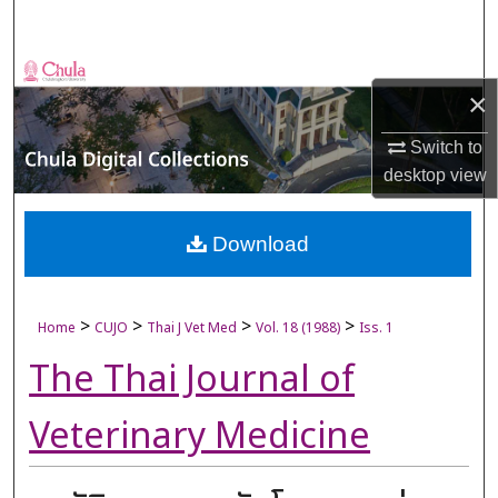
Search
Browse Collections
×
My Account
Switch to
desktop
view
About
Digital Commons Network™
Download
>
>
>
>
Home
CUJO
Thai J Vet Med
Vol. 18 (1988)
Iss. 1
The Thai Journal of
Veterinary Medicine