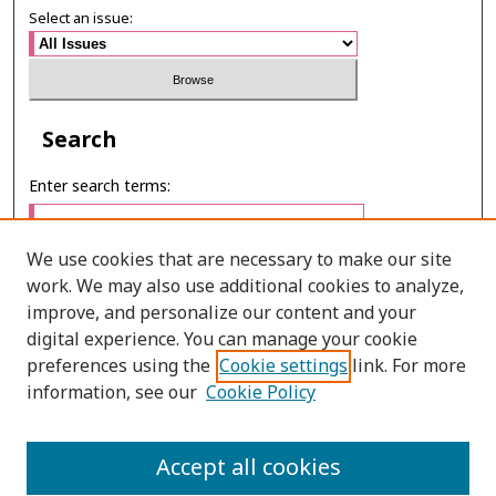
Select an issue:
Search
Enter search terms:
We use cookies that are necessary to make our site
work. We may also use additional cookies to analyze,
Select context to search:
improve, and personalize our content and your
digital experience. You can manage your cookie
preferences using the
Cookie settings
link. For more
Advanced Search
information, see our
Cookie Policy
ONLINE ISSN: 2985-1130
Accept all cookies
PRINT ISSN: 0125-6491