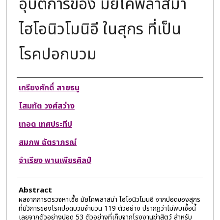
อุบัติการของ มัยโคพลาสม่า
ไฮโอนิวโมนิอี ในสุกร ที่เป็น
โรคปอกบวม
Authors
เกรียงศักดิ์ สายธนู
โสมทัต วงศ์สว่าง
เทอด เทศประทีป
สมภพ ฉัตราภรณ์
จำเรียง พานเพียรศิลป์
Abstract
ผลจากการตรวจหาเชื้อ มัยโคพลาสม่า ไฮโอนิวโมนอี จากปอดของสุกร
ที่มีวิการของโรคปอดบวมจำนวน 119 ตัวอย่าง ปรากฏว่าไม่พบเชื้อนี้
เลยจากตัวอย่างปอด 53 ตัวอย่างที่เก็บจากโรงงานฆ่าสัตว์ สำหรับ