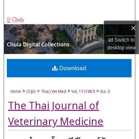
Search
Browse Collections
×
My Account
Switch to
desktop
view
About
Digital Commons Network™
Download
>
>
>
>
Home
CUJO
Thai J Vet Med
Vol. 17 (1987)
Iss. 3
The Thai Journal of
Veterinary Medicine