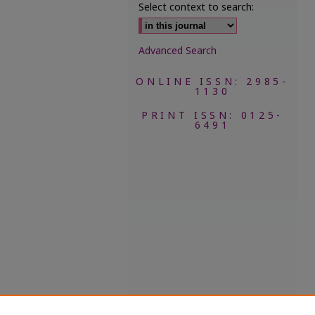
Select context to search:
Advanced Search
ONLINE ISSN: 2985-
1130
PRINT ISSN: 0125-
6491