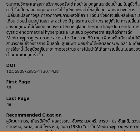
งมหกายวิภาคและจุลกายวิภาคของรังไข่ ท่อนำไข่ มดลูกและต่อมน้ำนม ในสุนัขที่ไม่
ยานี้ ซึ่งเป็นกลุ่มควบคุม พบว่ารังไข่สุนัขและท่อนำไข่อยู่ในสภาพ inactive การ
เปลี่ยนแปลงทางจุล กายวิภาคพบภายหลังให้ยา 1 เดือน ซึ่งชัดเจนขึ้นหลังให้ยา 
เดือน ต่อมน้ำนมอยู่ ในสภาพ active มี plasma cell แทรกอยู่ทั่วไป การเปลี่
ของมดลูกพบได้ทั้งชนิด active uterine gland hemorrhage luu endomet
cystic endometrial hyperplasia และชนิด pyometra สรุปได้ว่าการฉีด
Medroxyprogesterone acetate ด้วยขนาด 50 mg เพียงครั้งเดียวเข้าใต้ผิ
สามารถยับยั้งวงจรการเป็นสัดใน สุนัขเพศเมียอย่างได้ผลตลอดระยะเวลา 6 เดือ
การใช้ยานี้เมื่อสุนัขอยู่ในระยะ metestrus อาจโน้มนำให้เกิดการเปลี่ยนแปลงขอ
น้ำนมและมดลูกเร็วขึ้น
DOI
10.56808/2985-1130.1428
First Page
33
Last Page
48
Recommended Citation
คูวัฒนาถาวร, เกียรติศักดิ์; ผลสุวรรณ, ชัยพร; นวลศรี, อารยา; ประชัญคดี, ดว
รัตนพานี, ระบิล; and โพธิวงศ์, วิมล (1986) "การใช้ Medroxyprogesteron
Acetate ขัดขวางการเป็นสัดในสุนัขเพศเมีย,"
The Thai Journal of Veteri
Medicine
: Vol. 16: Iss. 1, Article 3.