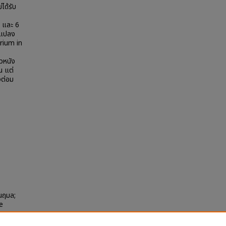
ได้รับ
3 และ 6
ยนแปลง
rium in
วหนัง
น แต่
งต่อม
งนฤมล;
e
nary