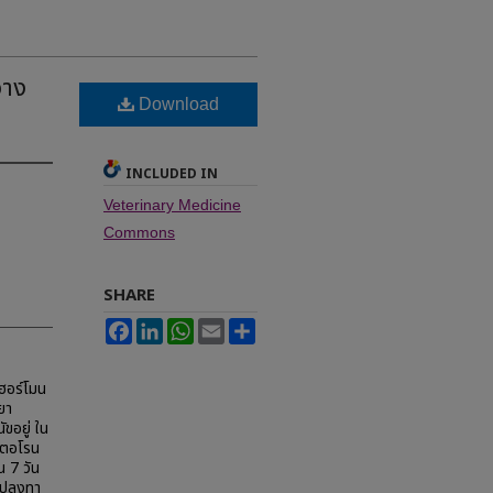
วาง
Download
INCLUDED IN
Veterinary Medicine
Commons
SHARE
Facebook
LinkedIn
WhatsApp
Email
Share
 ฮอร์โมน
ยา
ขอยู่ ใน
เตอโรน
 7 วัน
นแปลงทา