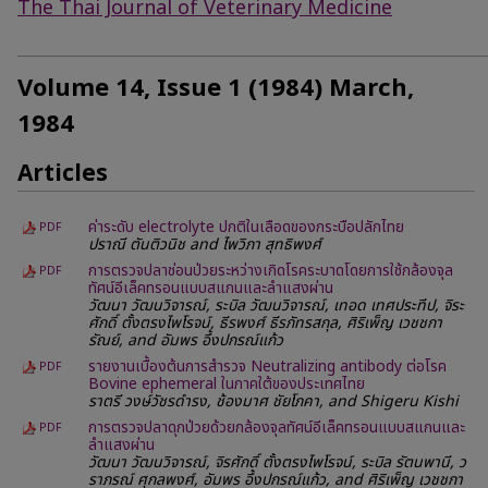
The Thai Journal of Veterinary Medicine
Volume 14, Issue 1 (1984) March,
1984
Articles
ค่าระดับ electrolyte ปกติในเลือดของกระบือปลักไทย
PDF
ปราณี ตันติวนิช and ไพวิภา สุทธิพงศ์
การตรวจปลาช่อนป่วยระหว่างเกิดโรคระบาดโดยการใช้กล้องจุล
PDF
ทัศน์อีเล็คทรอนแบบสแกนและลำแสงผ่าน
วัฒนา วัฒนวิจารณ์, ระบิล วัฒนวิจารณ์, เทอด เทศประทีป, จิระ
ศักดิ์ ตั้งตรงไพโรจน์, ธีรพงศ์ ธีรภัทรสกุล, ศิริเพ็ญ เวชชกา
รัณย์, and อัมพร อึ้งปกรณ์แก้ว
รายงานเบื้องต้นการสำรวจ Neutralizing antibody ต่อโรค
PDF
Bovine ephemeral ในภาคใต้ของประเทศไทย
ราตรี วงษ์วัชรดำรง, ช้องมาศ ชัยโภคา, and Shigeru Kishi
การตรวจปลาดุกป่วยด้วยกล้องจุลทัศน์อีเล็คทรอนแบบสแกนและ
PDF
ลำแสงผ่าน
วัฒนา วัฒนวิจารณ์, จิรศักดิ์ ตั้งตรงไพโรจน์, ระบิล รัตนพานี, ว
ราภรณ์ ศุกลพงศ์, อัมพร อึ้งปกรณ์แก้ว, and ศิริเพ็ญ เวชชกา