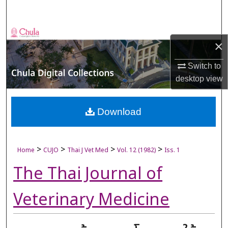
Search
Browse Collections
×
My Account
Switch to
desktop
view
About
Digital Commons Network™
Download
>
>
>
>
Home
CUJO
Thai J Vet Med
Vol. 12 (1982)
Iss. 1
The Thai Journal of
Veterinary Medicine